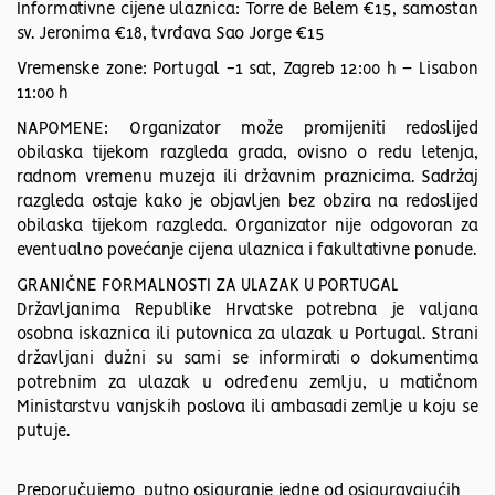
Informativne cijene ulaznica: Torre de Belem €15, samostan
sv. Jeronima €18, tvrđava Sao Jorge €15
Vremenske zone: Portugal -1 sat, Zagreb 12:00 h – Lisabon
11:00 h
NAPOMENE: Organizator može promijeniti redoslijed
obilaska tijekom razgleda grada, ovisno o redu letenja,
radnom vremenu muzeja ili državnim praznicima. Sadržaj
razgleda ostaje kako je objavljen bez obzira na redoslijed
obilaska tijekom razgleda. Organizator nije odgovoran za
eventualno povećanje cijena ulaznica i fakultativne ponude.
GRANIČNE FORMALNOSTI ZA ULAZAK U PORTUGAL
Državljanima Republike Hrvatske potrebna je valjana
osobna iskaznica ili putovnica za ulazak u Portugal. Strani
državljani dužni su sami se informirati o dokumentima
potrebnim za ulazak u određenu zemlju, u matičnom
Ministarstvu vanjskih poslova ili ambasadi zemlje u koju se
putuje.
Preporučujemo putno osiguranje jedne od osiguravajućih