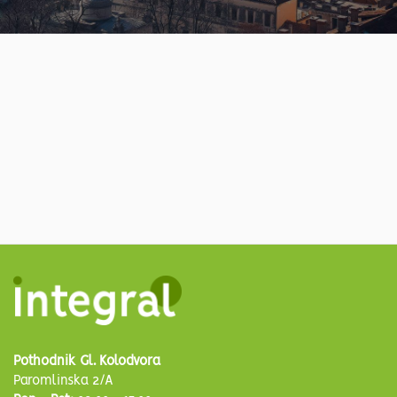
Pothodnik Gl. Kolodvora
Paromlinska 2/A