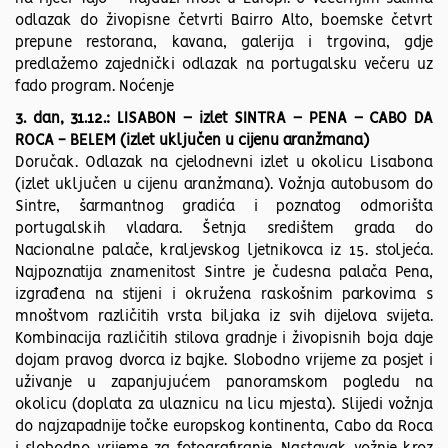
odlazak do živopisne četvrti Bairro Alto, boemske četvrt
prepune restorana, kavana, galerija i trgovina, gdje
predlažemo zajednički odlazak na portugalsku večeru uz
fado program. Noćenje
3. dan, 31.12.: LISABON – izlet SINTRA – PENA – CABO DA
ROCA - BELEM (izlet uključen u cijenu aranžmana)
Doručak. Odlazak na cjelodnevni izlet u okolicu Lisabona
(izlet uključen u cijenu aranžmana). Vožnja autobusom do
Sintre, šarmantnog gradića i poznatog odmorišta
portugalskih vladara. Šetnja središtem grada do
Nacionalne palače, kraljevskog ljetnikovca iz 15. stoljeća.
Najpoznatija znamenitost Sintre je čudesna palača Pena,
izgrađena na stijeni i okružena raskošnim parkovima s
mnoštvom različitih vrsta biljaka iz svih dijelova svijeta.
Kombinacija različitih stilova gradnje i živopisnih boja daje
dojam pravog dvorca iz bajke. Slobodno vrijeme za posjet i
uživanje u zapanjujućem panoramskom pogledu na
okolicu (doplata za ulaznicu na licu mjesta). Slijedi vožnja
do najzapadnije točke europskog kontinenta, Cabo da Roca