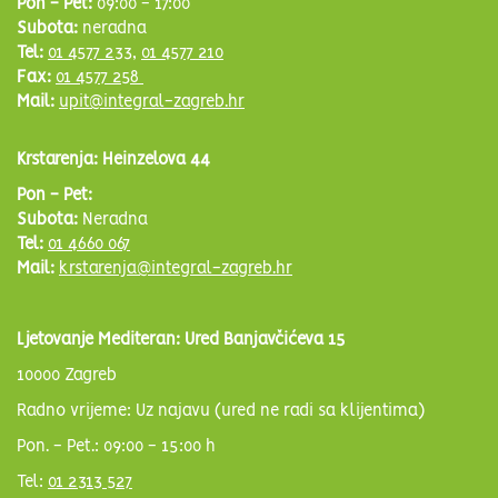
Pon - Pet:
09:00 - 17:00
Subota:
neradna
Tel:
01 4577 233
,
01 4577 210
Fax:
01 4577 258
Mail:
upit@integral-zagreb.hr
Krstarenja: Heinzelova 44
Pon - Pet:
Subota:
Neradna
Tel:
01 4660 067
Mail:
krstarenja@integral-zagreb.hr
Ljetovanje Mediteran: Ured Banjavčićeva 15
10000 Zagreb
Radno vrijeme: Uz najavu (ured ne radi sa klijentima)
Pon. - Pet.: 09:00 - 15:00 h
Tel:
01 2313 527