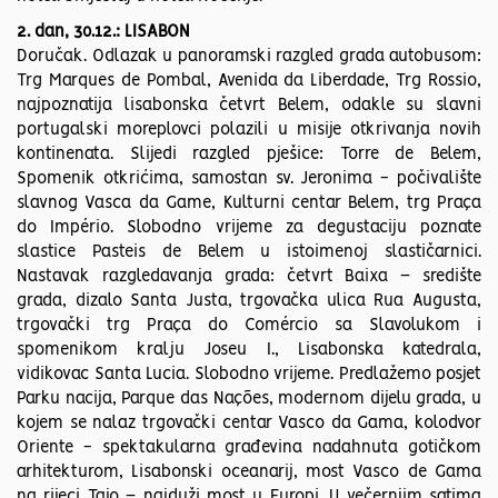
2. dan, 30.12.: LISABON
Doručak. Odlazak u panoramski razgled grada autobusom:
Trg Marques de Pombal, Avenida da Liberdade, Trg Rossio,
najpoznatija lisabonska četvrt Belem, odakle su slavni
portugalski moreplovci polazili u misije otkrivanja novih
kontinenata. Slijedi razgled pješice: Torre de Belem,
Spomenik otkrićima, samostan sv. Jeronima - počivalište
slavnog Vasca da Game, Kulturni centar Belem, trg Praça
do Império. Slobodno vrijeme za degustaciju poznate
slastice Pasteis de Belem u istoimenoj slastičarnici.
Nastavak razgledavanja grada: četvrt Baixa – središte
grada, dizalo Santa Justa, trgovačka ulica Rua Augusta,
trgovački trg Praça do Comércio sa Slavolukom i
spomenikom kralju Joseu I., Lisabonska katedrala,
vidikovac Santa Lucia. Slobodno vrijeme. Predlažemo posjet
Parku nacija, Parque das Nações, modernom dijelu grada, u
kojem se nalaz trgovački centar Vasco da Gama, kolodvor
Oriente - spektakularna građevina nadahnuta gotičkom
arhitekturom, Lisabonski oceanarij, most Vasco de Gama
na rijeci Tajo – najduži most u Europi. U večernjim satima