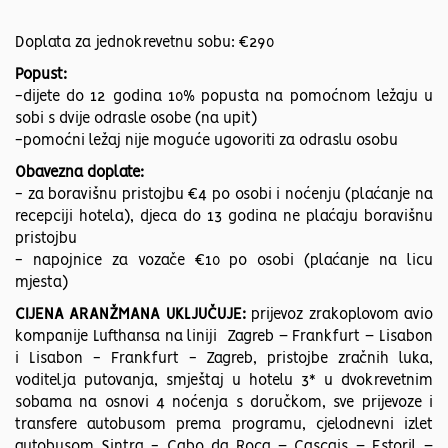
Doplata za jednokrevetnu sobu: €290
Popust:
-dijete do 12 godina 10% popusta na pomoćnom ležaju u
sobi s dvije odrasle osobe (na upit)
-pomoćni ležaj nije moguće ugovoriti za odraslu osobu
Obavezna doplate:
- za boravišnu pristojbu €4 po osobi i noćenju (plaćanje na
recepciji hotela), djeca do 13 godina ne plaćaju boravišnu
pristojbu
- napojnice za vozače €10 po osobi (plaćanje na licu
mjesta)
CIJENA ARANŽMANA UKLJUČUJE:
prijevoz zrakoplovom avio
kompanije Lufthansa na liniji Zagreb – Frankfurt – Lisabon
i Lisabon - Frankfurt - Zagreb, pristojbe zračnih luka,
voditelja putovanja, smještaj u hotelu 3* u dvokrevetnim
sobama na osnovi 4 noćenja s doručkom, sve prijevoze i
transfere autobusom prema programu, cjelodnevni izlet
autobusom Sintra - Cabo da Roca – Cascais – Estoril –