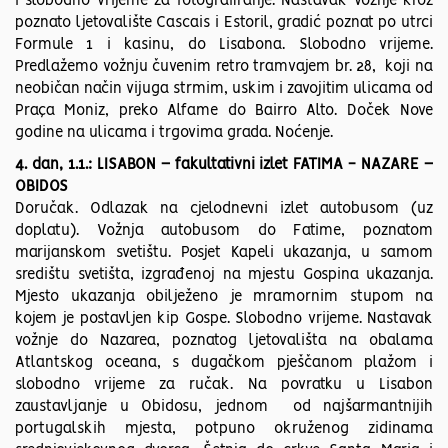
i slobodno vrijeme za fotografiranje. Nastavak vožnje kroz
poznato ljetovalište Cascais i Estoril, gradić poznat po utrci
Formule 1 i kasinu, do Lisabona. Slobodno vrijeme.
Predlažemo vožnju čuvenim retro tramvajem br. 28, koji na
neobičan način vijuga strmim, uskim i zavojitim ulicama od
Praça Moniz, preko Alfame do Bairro Alto. Doček Nove
godine na ulicama i trgovima grada. Noćenje.
4. dan, 1.1.: LISABON – fakultativni izlet FATIMA - NAZARE –
OBIDOS
Doručak. Odlazak na cjelodnevni izlet autobusom (uz
doplatu). Vožnja autobusom do Fatime, poznatom
marijanskom svetištu. Posjet Kapeli ukazanja, u samom
središtu svetišta, izgrađenoj na mjestu Gospina ukazanja.
Mjesto ukazanja obilježeno je mramornim stupom na
kojem je postavljen kip Gospe. Slobodno vrijeme. Nastavak
vožnje do Nazarea, poznatog ljetovališta na obalama
Atlantskog oceana, s dugačkom pješčanom plažom i
slobodno vrijeme za ručak. Na povratku u Lisabon
zaustavljanje u Obidosu, jednom od najšarmantnijih
portugalskih mjesta, potpuno okruženog zidinama