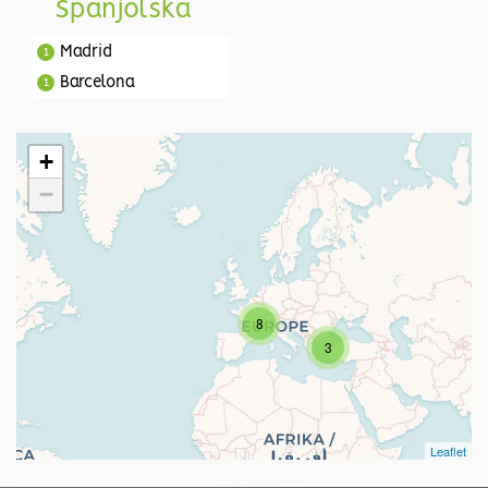
Španjolska
Madrid
1
Barcelona
1
+
−
8
3
Leaflet