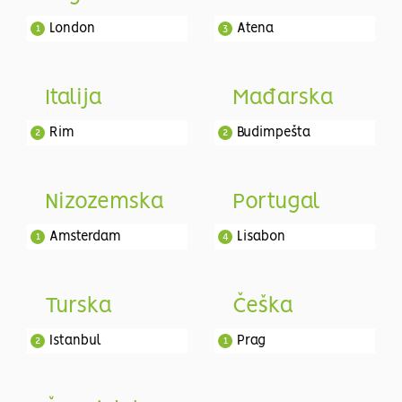
London
Atena
1
3
Italija
Mađarska
Rim
Budimpešta
2
2
Nizozemska
Portugal
Amsterdam
Lisabon
1
4
Turska
Češka
Istanbul
Prag
2
1