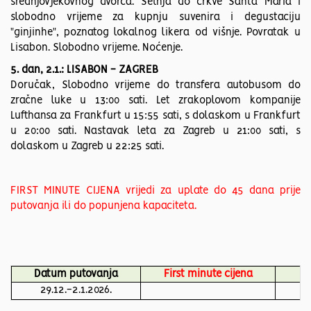
srednjovjekovnog dvorca. Šetnja do crkve Santa Maria i
slobodno vrijeme za kupnju suvenira i degustaciju
"ginjinhe", poznatog lokalnog likera od višnje. Povratak u
Lisabon. Slobodno vrijeme. Noćenje.
5. dan, 2.1.: LISABON - ZAGREB
Doručak, Slobodno vrijeme do transfera autobusom do
zračne luke u 13:00 sati. Let zrakoplovom kompanije
Lufthansa za Frankfurt u 15:55 sati, s dolaskom u Frankfurt
u 20:00 sati. Nastavak leta za Zagreb u 21:00 sati, s
dolaskom u Zagreb u 22:25 sati.
FIRST MINUTE CIJENA vrijedi za uplate do 45 dana prije
putovanja ili do popunjena kapaciteta.
Datum putovanja
First minute cijena
29.12.-2.1.2026.