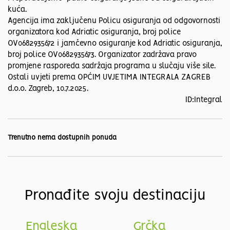
kuća.
Agencija ima zaključenu Policu osiguranja od odgovornosti
organizatora kod Adriatic osiguranja, broj police
OV0682935672 i jamčevno osiguranje kod Adriatic osiguranja,
broj police OV0682935673. Organizator zadržava pravo
promjene rasporeda sadržaja programa u slučaju više sile.
Ostali uvjeti prema OPĆIM UVJETIMA INTEGRALA ZAGREB
d.o.o. Zagreb, 10.7.2025.
ID:Integral
Trenutno nema dostupnih ponuda
Pronađite svoju destinaciju
Engleska
Grčka