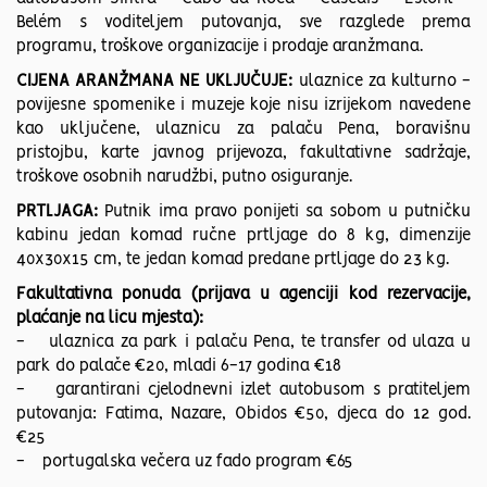
Belém s voditeljem putovanja, sve razglede prema
programu, troškove organizacije i prodaje aranžmana.
CIJENA ARANŽMANA NE UKLJUČUJE:
ulaznice za kulturno -
povijesne spomenike i muzeje koje nisu izrijekom navedene
kao uključene, ulaznicu za palaču Pena, boravišnu
pristojbu, karte javnog prijevoza, fakultativne sadržaje,
troškove osobnih narudžbi, putno osiguranje.
PRTLJAGA:
Putnik ima pravo ponijeti sa sobom u putničku
kabinu jedan komad ručne prtljage do 8 kg, dimenzije
40x30x15 cm, te jedan komad predane prtljage do 23 kg.
Fakultativna ponuda (prijava u agenciji kod rezervacije,
plaćanje na licu mjesta):
- ulaznica za park i palaču Pena, te transfer od ulaza u
park do palače €20, mladi 6-17 godina €18
- garantirani cjelodnevni izlet autobusom s pratiteljem
putovanja: Fatima, Nazare, Obidos €50, djeca do 12 god.
€25
- portugalska večera uz fado program €65