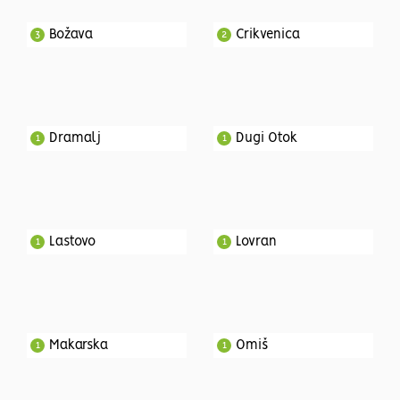
Božava
Crikvenica
3
2
Dramalj
Dugi Otok
1
1
Lastovo
Lovran
1
1
Makarska
Omiš
1
1