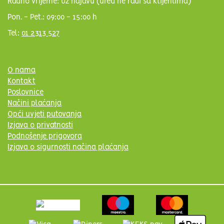
Radno vrijeme: Uz najavu (ured ne radi sa klijentima)
Pon. - Pet.: 09:00 - 15:00 h
Tel:
01 2313 527
O nama
Kontakt
Poslovnice
Načini plaćanja
Opći uvjeti putovanja
Izjava o privatnosti
Podnošenje prigovora
Izjava o sigurnosti načina plaćanja