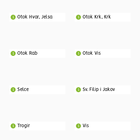
Otok Hvar, Jelsa
Otok Krk, Krk
1
1
Otok Rab
Otok Vis
1
1
Selce
Sv. Filip i Jakov
1
1
Trogir
Vis
1
1