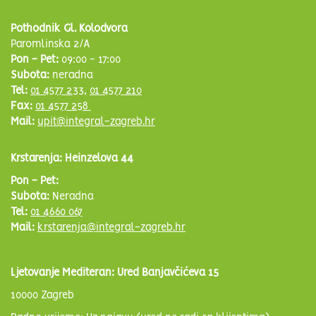
Pothodnik Gl. Kolodvora
Paromlinska 2/A
Pon - Pet:
09:00 - 17:00
Subota:
neradna
Tel:
01 4577 233
,
01 4577 210
Fax:
01 4577 258
Mail:
upit@integral-zagreb.hr
Krstarenja: Heinzelova 44
Pon - Pet:
Subota:
Neradna
Tel:
01 4660 067
Mail:
krstarenja@integral-zagreb.hr
Ljetovanje Mediteran: Ured Banjavčićeva 15
10000 Zagreb