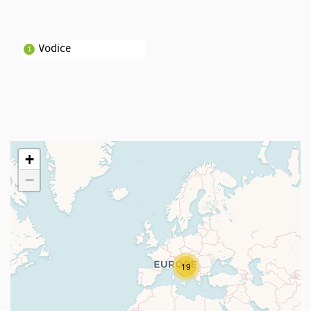
Vodice
1
+
−
19