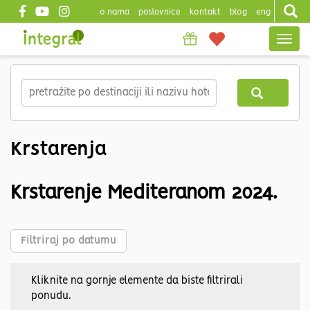
o nama
poslovnice
kontakt
blog
eng
Top
Togg
header
navig
Skip
to
main
content
Krstarenja
Krstarenje Mediteranom 2024.
Filtriraj po datumu
Kliknite na gornje elemente da biste filtrirali
ponudu.