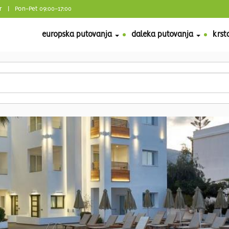
r
| Pon-Pet 09:00-17:00
europska putovanja
daleka putovanja
krst