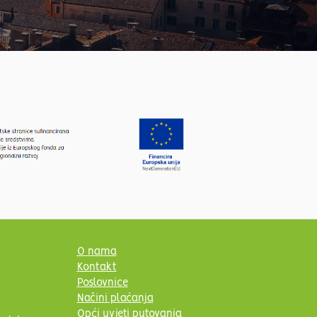
O nama
Kontakt
Poslovnice
Načini plaćanja
Opći uvjeti putovanja