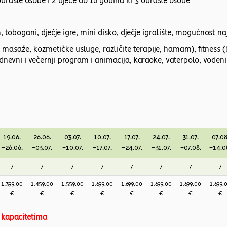
odrasle osobe i 2 djece do 10 godina ili 3 odrasle osobe
n, tobogani, dječje igre, mini disko, dječje igralište, mogućnost n
asaže, kozmetičke usluge, različite terapije, hamam), fitness (b
e, dnevni i večernji program i animacija, karaoke, vaterpolo, voden
19.06.
26.06.
03.07.
10.07.
17.07.
24.07.
31.07.
07.08
-26.06.
-03.07.
-10.07.
-17.07.
-24.07.
-31.07.
-07.08.
-14.0
7
7
7
7
7
7
7
7
1,399.00
1,459.00
1,559.00
1,699.00
1,699.00
1,699.00
1,699.00
1,699.
€
€
€
€
€
€
€
€
m kapacitetima