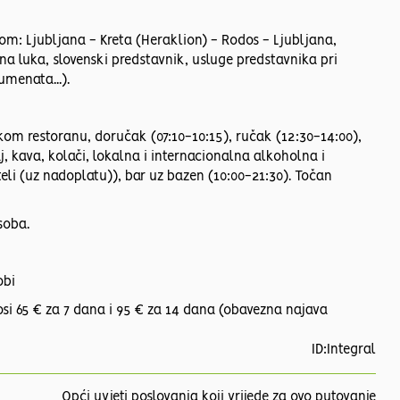
ovom: Ljubljana - Kreta (Heraklion) - Rodos - Ljubljana,
čna luka, slovenski predstavnik, usluge predstavnika pri
umenata...).
om restoranu, doručak (07:10-10:15), ručak (12:30-14:00),
j, kava, kolači, lokalna i internacionalna alkoholna i
li (uz nadoplatu)), bar uz bazen (10:00-21:30). Točan
soba.
obi
nosi 65 € za 7 dana i 95 € za 14 dana (obavezna najava
ID:Integral
Opći uvjeti poslovanja koji vrijede za ovo putovanje