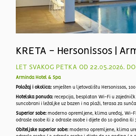
KRETA - Hersonissos | Ar
LET SVAKOG PETKA OD 22.05.2026. D
Arminda Hotel & Spa
Položaj i okolica:
smješten u ljetovalištu Hersonissos, 10
Hotelska ponuda:
recepcija, besplatan Wi-Fi u zajedničk
suncobrani i ležaljke uz bazen i na plaži, terasa za sunč
Superior sobe:
moderno opremljene, klima uređaj, Wi-Fi (u
odrasle osobe ili 2 odrasle osobe i dijete do 10 godina ili
Obiteljske superior sobe:
moderno opremljene, klima uređa