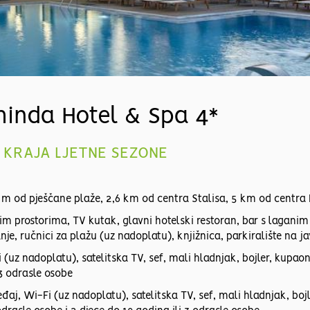
minda Hotel & Spa 4*
O KRAJA LJETNE SEZONE
0 m od pješčane plaže, 2,6 km od centra Stalisa, 5 km od centra
im prostorima, TV kutak, glavni hotelski restoran, bar s laganim
anje, ručnici za plažu (uz nadoplatu), knjižnica, parkiralište na
z nadoplatu), satelitska TV, sef, mali hladnjak, bojler, kupaonic
 3 odrasle osobe
j, Wi-Fi (uz nadoplatu), satelitska TV, sef, mali hladnjak, bojl