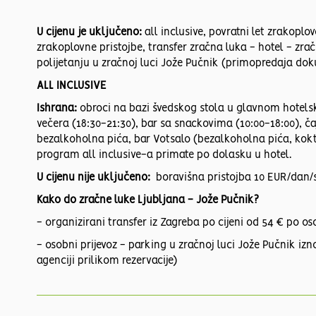
U cijenu je uključeno:
all inclusive, povratni let zrakopl
zrakoplovne pristojbe, transfer zračna luka - hotel - zra
polijetanju u zračnoj luci Jože Pučnik (primopredaja dok
ALL INCLUSIVE
Ishrana:
obroci na bazi švedskog stola u glavnom hotelsk
večera (18:30-21:30), bar sa snackovima (10:00-18:00), ča
bezalkoholna pića, bar Votsalo (bezalkoholna pića, kokte
program all inclusive-a primate po dolasku u hotel.
U cijenu nije uključeno:
boravišna pristojba 10 EUR/dan/
Kako do zračne luke Ljubljana - Jože Pučnik?
- organizirani transfer iz Zagreba po cijeni od 54 € po os
- osobni prijevoz - parking u zračnoj luci Jože Pučnik iz
agenciji prilikom rezervacije)