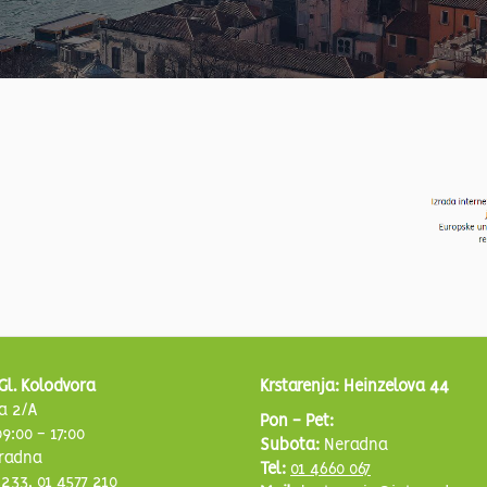
Gl. Kolodvora
Krstarenja: Heinzelova 44
a 2/A
Pon - Pet:
9:00 - 17:00
Subota:
Neradna
radna
Tel:
01 4660 067
 233
,
01 4577 210