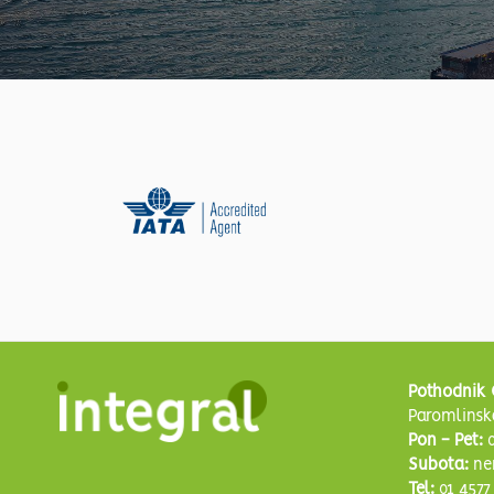
Pothodnik 
Paromlinsk
Pon - Pet:
0
Subota:
ne
Tel:
01 4577