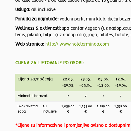
odrasle osobe / 2 odrasle osobe i dijete do 10 godina / 2 
Usluga:
all inclusive
Ponuda za najmlađe:
vodeni park, mini klub, dječji baze
Wellness & aktivnosti:
spa centar Aegeon (uz nadoplatu: m
tenis, pikado, biljar (uz nadoplatu), joga, pilates, balot
Web stranica
:
http:// www.hotelarminda.com
CIJENA ZA LJETOVANJE PO OSOBI:
Cijena za7noćenja
22.05.
29.05.
05.06.
12.06.
-29.05.
-05.06.
-12.06.
-19.06.
Minimalni boravak
7
7
7
7
Dvokrevetna
All
1,059.00
1,159.00
1,299.00
1,359.00
soba
inclusive
€
€
€
€
*Cijene su informativne i promjenjive ovisno o dostupni