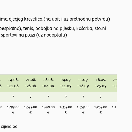
ajma dječjeg krevetića (na upit i uz prethodnu potvrdu)
esplatno), tenis, odbojka na pijesku, košarka, stolni
i sportovi na plaži (uz nadoplatu)
.
14.08.
21.08.
28.08.
04.09.
11.09.
18.09.
25.09.
8.
-21.08.
-28.08.
-04.09.
-11.09.
-18.09.
-25.09.
-02.10.
-
7
7
7
7
7
7
7
00
1,699.00
1,599.00
1,479.00
1,359.00
1,359.00
1,259.00
1,159.00
1
€
€
€
€
€
€
€
cijena od