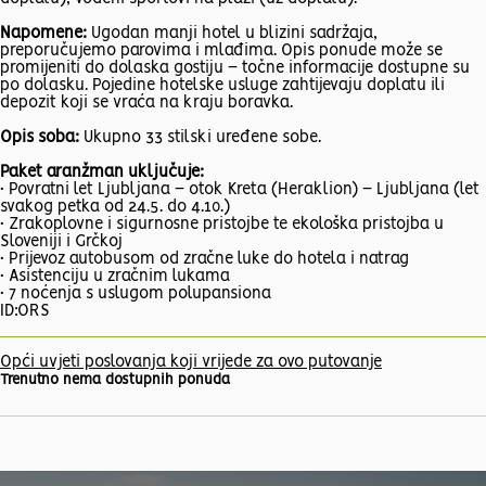
Napomene:
Ugodan manji hotel u blizini sadržaja,
preporučujemo parovima i mlađima. Opis ponude može se
promijeniti do dolaska gostiju – točne informacije dostupne su
po dolasku. Pojedine hotelske usluge zahtijevaju doplatu ili
depozit koji se vraća na kraju boravka.
Opis soba:
Ukupno 33 stilski uređene sobe.
Paket aranžman uključuje:
• Povratni let Ljubljana – otok Kreta (Heraklion) – Ljubljana (let
svakog petka od 24.5. do 4.10.)
• Zrakoplovne i sigurnosne pristojbe te ekološka pristojba u
Sloveniji i Grčkoj
• Prijevoz autobusom od zračne luke do hotela i natrag
• Asistenciju u zračnim lukama
• 7 noćenja s uslugom polupansiona
ID:ORS
Opći uvjeti poslovanja koji vrijede za ovo putovanje
Trenutno nema dostupnih ponuda