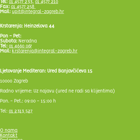
Tel:
01 4577 233
,
01 4577 210
Fax:
01 4577 258
Mail:
upit@integral-zagreb.hr
Krstarenja: Heinzelova 44
Pon - Pet:
Subota:
Neradna
Tel:
01 4660 067
Mail:
krstarenja@integral-zagreb.hr
Ljetovanje Mediteran: Ured Banjavčićeva 15
10000 Zagreb
Radno vrijeme: Uz najavu (ured ne radi sa klijentima)
Pon. - Pet.: 09:00 - 15:00 h
Tel:
01 2313 527
O nama
Kontakt