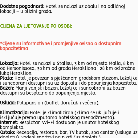
Dodatne pogodnosti:
Hotel se nalazi uz obalu i na odličnoj
lokaciji – u blizini grada.
CIJENA ZA LJETOVANJE PO OSOBI:
*Cijene su informativne i promjenjive ovisno o dostupnim
kapacitetima
Lokacija:
Hotel se nalazi u Stalisu, 3 km od mjesta Malia, 8 km
od Hersonissosa, 30 km od grada Herakliona i 28 km od zračne
luke Heraklion.
Plaža:
Hotel je povezan s pješčanom gradskom plažom. Ležaljke
i suncobrani dostupni su uz doplatu i do popunjenja kapaciteta.
Bazen:
Manji vanjski bazen. Ležaljke i suncobrani uz bazen
dostupni su besplatno do popunjenja mjesta.
Usluga:
Polupansion (buffet doručak i večera).
Klimatizacija:
Hotel je klimatiziran (klima se uključuje i
isključuje prema uputama hotelskog menadžmenta).
Internet:
Besplatan Wi-Fi dostupan je unutar hotelskog
kompleksa.
Ostalo:
Recepcija, restoran, bar, TV kutak, spa centar (usluge uz
doplatu), vodeni sportovi na plaži (uz doplatu).