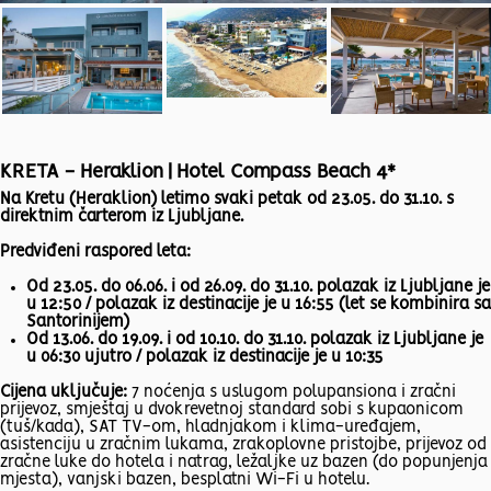
KRETA - Heraklion | Hotel Compass Beach 4*
Na Kretu (Heraklion) letimo svaki petak od 23.05. do 31.10. s
direktnim čarterom iz Ljubljane.
Predviđeni raspored leta:
Od 23.05. do 06.06. i od 26.09. do 31.10. polazak iz Ljubljane je
u 12:50 / polazak iz destinacije je u 16:55 (let se kombinira sa
Santorinijem)
Od 13.06. do 19.09. i od 10.10. do 31.10. polazak iz Ljubljane je
u 06:30 ujutro / polazak iz destinacije je u 10:35
Cijena uključuje:
7 noćenja s uslugom polupansiona i zračni
prijevoz, smještaj u dvokrevetnoj standard sobi s kupaonicom
(tuš/kada), SAT TV-om, hladnjakom i klima-uređajem,
asistenciju u zračnim lukama, zrakoplovne pristojbe, prijevoz od
zračne luke do hotela i natrag, ležaljke uz bazen (do popunjenja
mjesta), vanjski bazen, besplatni Wi-Fi u hotelu.