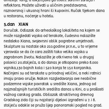
dinastije Tang, a osvjetljava ga tisuće šarenih žarulja i
reflektora. Možete uživati u uličnim predstavama,
raznovrsnoj i ukusnoj hrani ili kupovini. Ručak tijekom dana
u restoranu, noćenje u hotelu.
5.dan XIAN
Doručak. Odlazak do arheološkog lokaliteta na kojem se
može razgledati vojska od terakote, čudesno nalazište
nedaleko Xiana, svojevrsni oblik pogrebne umjetnosti.
Skulpture su nastale oko 210.godine pr.n.e., u to vrijeme
vjerovalo se da će cara zaštiti tako velika vojska u
zagrobnom životu. Nalazište je otkriveno tek u drugoj
polovici 20.stoljeća, a do danas je otkopano preko 8.000
vojnika,130 bojnih kola i 520 konja te 150 konjanika.
Načinjeni su od terakote u prirodnoj veličini, a neki ratnici
imaju pravo oružje. Nakon razgledavanja ove neobične
podzemne vojske povratak u središte Xiana, jednog od
najznačajnijih turističkih središta danas u Kini, a u prošlosti
važnog carskog grada. Obilazak atraktivnog drevnog
Gradskog zida čiji su najstariji dijelovi izgrađeni u 7. i 8.
stoljeću odakle se pruža lijep panoramski pogled na grad.