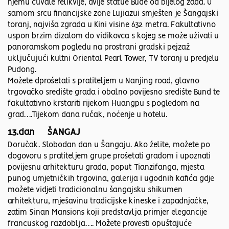
njemu čuvale relikvije, dvije statue Bude od bijelog žada. U
samom srcu financijske zone Lujiazui smješten je Šangajski
toranj, najviša zgrada u Kini visine 632 metra. Fakultativno
uspon brzim dizalom do vidikovca s kojeg se može uživati u
panoramskom pogledu na prostrani gradski pejzaž
uključujući kultni Oriental Pearl Tower, TV toranj u predjelu
Pudong.
Možete dprošetati s pratiteljem u Nanjing road, glavno
trgovačko središte grada i obalno povijesno središte Bund te
fakultativno krstariti rijekom Huangpu s pogledom na
grad….Tijekom dana ručak, noćenje u hotelu.
13.dan ŠANGAJ
Doručak. Slobodan dan u Šangaju. Ako želite, možete po
dogovoru s pratiteljem grupe prošetati gradom i upoznati
povijesnu arhitekturu grada, poput Tianzifanga, mjesta
punog umjetničkih trgovina, galerija i ugodnih kafića gdje
možete vidjeti tradicionalnu šangajsku shikumen
arhitekturu, mješavinu tradicijske kineske i zapadnjačke,
zatim Sinan Mansions koji predstavlja primjer elegancije
francuskog razdoblja…. Možete provesti opuštajuće