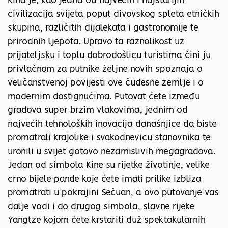
Kina je, kao jedna od najvećih i najstarijih
civilizacija svijeta poput divovskog spleta etničkih
skupina, različitih dijalekata i gastronomije te
prirodnih ljepota. Upravo ta raznolikost uz
prijateljsku i toplu dobrodošlicu turistima čini ju
privlačnom za putnike željne novih spoznaja o
veličanstvenoj povijesti ove čudesne zemlje i o
modernim dostignućima. Putovat ćete između
gradova super brzim vlakovima, jednim od
najvećih tehnoloških inovacija današnjice da biste
promatrali krajolike i svakodnevicu stanovnika te
uronili u svijet gotovo nezamislivih megagradova.
Jedan od simbola Kine su rijetke životinje, velike
crno bijele pande koje ćete imati prilike izbliza
promatrati u pokrajini Sečuan, a ovo putovanje vas
dalje vodi i do drugog simbola, slavne rijeke
Yangtze kojom ćete krstariti duž spektakularnih