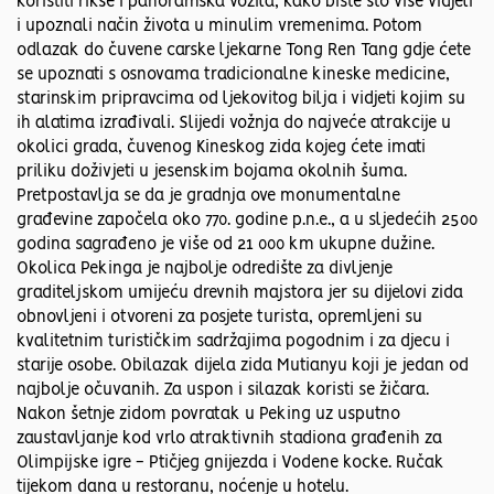
koristiti rikše i panoramska vozila, kako biste što više vidjeli
i upoznali način života u minulim vremenima. Potom
odlazak do čuvene carske ljekarne Tong Ren Tang gdje ćete
se upoznati s osnovama tradicionalne kineske medicine,
starinskim pripravcima od ljekovitog bilja i vidjeti kojim su
ih alatima izrađivali. Slijedi vožnja do najveće atrakcije u
okolici grada, čuvenog Kineskog zida kojeg ćete imati
priliku doživjeti u jesenskim bojama okolnih šuma.
Pretpostavlja se da je gradnja ove monumentalne
građevine započela oko 770. godine p.n.e., a u sljedećih 2500
godina sagrađeno je više od 21 000 km ukupne dužine.
Okolica Pekinga je najbolje odredište za divljenje
graditeljskom umijeću drevnih majstora jer su dijelovi zida
obnovljeni i otvoreni za posjete turista, opremljeni su
kvalitetnim turističkim sadržajima pogodnim i za djecu i
starije osobe. Obilazak dijela zida Mutianyu koji je jedan od
najbolje očuvanih. Za uspon i silazak koristi se žičara.
Nakon šetnje zidom povratak u Peking uz usputno
zaustavljanje kod vrlo atraktivnih stadiona građenih za
Olimpijske igre - Ptičjeg gnijezda i Vodene kocke. Ručak
tijekom dana u restoranu, noćenje u hotelu.