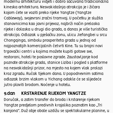
modernu arhitekturu vidjeti i dobro sačuvana tradicionalna
kineska arhitektura. Nesvakidašnja atrakcija je i žičara
kojom ćete se voziti preko rijeke Yangtze (Yangtze
Cableway), svojevrsni zračni tramvaj. U početku je služila
stanovnicima kao javni prijevoz, najbrži način prelaska
rijeke i dolaska u drugi dio grada, a danas je više turistička
atrakcija. Odlazak u pješačku zonu, ulicu Jiefangbei u srcu
Chongqinga, simbolu prosperiteta grada u jednoj od
najpoznatijih komercijalnih četvrti Kine. Tu su brojni novi
trgovački centri u kojima možete kupiti gotove sve,
restorani, hoteli te poslovne zgrade. Zaustavljanje kod
poznate atrakcije grada, stanice Liziba i pogled s platforme
na nesvakidašnji prizor, na mjesto na kojem vlak prolazi
kroz zgradu. Ručak tijekom dana. U popodnevnim satima
odlazak brzim vlakom u Yichang odakle će se slijedeće
jutro ploviti brodom. Noćenje u hotelu.
9.dan KRSTARENJE RIJEKOM YANGTZE
Doručak, a zatim transfer do broda i krstarenje rijekom
Yangtze predjelom predivnih krajolika poznatim kao „Tri
kanjona“. Duž obje obale uzdižu se spektakularne planine, u