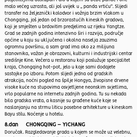
posjetiteljima dostupan i dio u kojem su bebe pande i one
malo većeg uzrasta, ali još uvijek u „ panda vrtiću“. Slijedi
transfer na željeznički kolodvor i vožnja brzim vlakom u
Chongqing, još jedan od brzorastućih kineskih gradova,
koji je smješten u brdovitim predjelima uz rijeku Yangtze.
Grad se zadnjih godina intenzivno širi i razvija, područje
općine u koju su uključena i okolna naselja zauzima
ogromnu površinu, a sam grad ima oko 22 milijuna
stanovnika, važan je obrazovni, kulturni i industrijski centar
središnje Kine. Večera u restoranu koji poslužuje specijalitet
kraja, Chongqing hot-pot, jelo u koje sami dodajete
sastojke po izboru. Potom slijedi jedna od gradskih
atrakcija, noćni pogled na špilje Hongya, živopisne drvene
visoke kuće na stupovima osvjetljene neonskim svjetlima,
vrlo popularne na internetu zadnjih godina. Tu su nekada
bila gradska vrata, a kasnije su građene kuće koje se
naslanjanju na strmu liticu posebne arhitekture u kineskom
Bayu stilu. Noćenje u hotelu.
8.dan CHONGQING – YICHANG
Doručak. Razgledavanje grada u kojem se može uz velebnu,