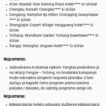
Xi’an: Novotel Xian Daming Place Hotel**** or similar
Chengdu: Dorsett Chengdu**** ili sličan
Congqing: Hampton By Hilton Chongqing Guanyinqiao
**** ili sličan
Zhangjiajie: Expert Village Yangguang hotel**** ili
sličan
Yichang: Wyndham Garden Yichang Downtown**** ili
sličan
Šangaj: Shanghai Jinguao Hotel**** ili sličan
Napomena:
Jednodnevno krstarenje rijekom Yangtze predviđeno je
na relaciji Fengjie - Yiching, no brodarska kompanija
može naknadno izmijeniti raspored plovidbe. U tom
slučaju prilagodit ćemo program prema lukama
polaska / dolaska, ali sadržaj programa ostaje isti.
Napomene:
Kategorizacija hotela odgovara službenoj kategorizaciji