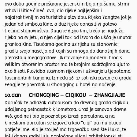
ovo doba godine prošarane jesenskim bojama šume, strmi
vrhovi i litice čineći ovaj dio rijeke najljepšim i
najatraktivnijim za turističku plovidbu. Rijeka Yangtze još je
jedan od simbola Kine, a duž rijeke danas živi gotovo
trećina stanovništva. Duga je 6.300 km, treća je najduža
rijeka na svijetu, a njen cijeli tok od izvora do ušća je unutar
granica Kine. Tisućama godina uz rijeku su stanovnici
gradili svoja naselja od kojih su mnoga do današnjih dana
prerasla u megagradove. Ukrcavanje na moderni brod s
velikim otvorenim prostorima te brojnim sadržajima ujutro
oko 8 sati. Plovidba slavnom rijekom i uživanje u ljepotama
fascinantnih kanjona. Između 16-17 sati iskrcavanje u gradu
Fengjie te povratak u Chongqing u hotel na noćenje.
10.dan CHONGQING – CIQIKOU – ZHANGJIAJIE
Doručak te odlazak autobusom do drevnog grada Ciqikou
udaljenog petnaestak kilometara. Grad je osnovan davne
998. godine i bio je poznat po izradi porculana, a na
kineskom porculan se izgovara kao “ciqi” pa mu otuda
potječe ime. Bio je stoljećima trgovačko središte i luka, te
još i danas zadivljuju popločane ulice i arhitektonski stil