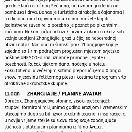
gradnje kuća istočnog Sečuana, uglavnom građenih od
bambusa i drva. Danas je turistička atrakcija s čajanama i
tradicionalnim trgovinama u kojima možete kupiti
jedinstvene suvenire, a posebno je poznat po pikantnim
začinima. Nakon ručka odlazak brzim vlakom u oko 2 sata
vožnje udaljeni Zhangjiajie, grad u čijoj se neposrednoj
blizini nalazi Nacionalni šumski park Zhangjiajie koji je
zajedno sa širim područjem proglašen mjestom svjetske
baštine UNESCO-a radi iznimne prirodne ljepote i
posebnosti. Ručak tijekom dana, noćenje u hotelu.
Fakultativno: u večernjim satima preporučujemo Xiangxi
show, mješavinu folklornog plesa i kostima te program vrlo
atraktivne akrobatske skupine.
11.dan ZHANGJIAJIE / PLANINE AVATAR
Doručak. Zhangjiajieove planine, visoki pješčenjački
stupovi, formirani milijunima godina erozijom i vremenskim
utjecajima dugo su bili izvor lokalnih legendi i inspiracije, a
u novije vrijeme stekle su slavu zbog svoje zapanjujuće
sličnosti s plutajućim planinama iz filma Avatar.