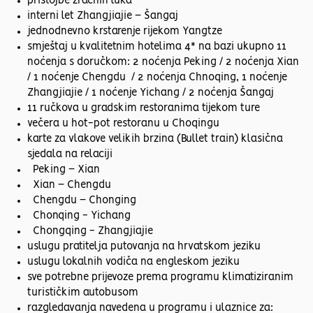
pristojbe zračnih luka
interni let Zhangjiajie – Šangaj
jednodnevno krstarenje rijekom Yangtze
smještaj u kvalitetnim hotelima 4* na bazi ukupno 11
noćenja s doručkom: 2 noćenja Peking / 2 noćenja Xian
/ 1 noćenje Chengdu / 2 noćenja Chnoqing, 1 noćenje
Zhangjiajie / 1 noćenje Yichang / 2 noćenja Šangaj
11 ručkova u gradskim restoranima tijekom ture
večera u hot-pot restoranu u Choqingu
karte za vlakove velikih brzina (Bullet train) klasična
sjedala na relaciji
Peking – Xian
Xian – Chengdu
Chengdu – Chonging
Chonqing - Yichang
Chongqing - Zhangjiajie
uslugu pratitelja putovanja na hrvatskom jeziku
uslugu lokalnih vodiča na engleskom jeziku
sve potrebne prijevoze prema programu klimatiziranim
turističkim autobusom
razgledavanja navedena u programu i ulaznice za: