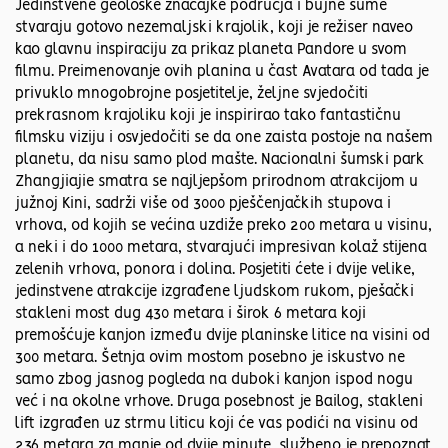
Jedinstvene geološke značajke područja i bujne šume
stvaraju gotovo nezemaljski krajolik, koji je režiser naveo
kao glavnu inspiraciju za prikaz planeta Pandore u svom
filmu. Preimenovanje ovih planina u čast Avatara od tada je
privuklo mnogobrojne posjetitelje, željne svjedočiti
prekrasnom krajoliku koji je inspirirao tako fantastičnu
filmsku viziju i osvjedočiti se da one zaista postoje na našem
planetu, da nisu samo plod mašte. Nacionalni šumski park
Zhangjiajie smatra se najljepšom prirodnom atrakcijom u
južnoj Kini, sadrži više od 3000 pješčenjačkih stupova i
vrhova, od kojih se većina uzdiže preko 200 metara u visinu,
a neki i do 1000 metara, stvarajući impresivan kolaž stijena
zelenih vrhova, ponora i dolina. Posjetiti ćete i dvije velike,
jedinstvene atrakcije izgrađene ljudskom rukom, pješački
stakleni most dug 430 metara i širok 6 metara koji
premošćuje kanjon između dvije planinske litice na visini od
300 metara. Šetnja ovim mostom posebno je iskustvo ne
samo zbog jasnog pogleda na duboki kanjon ispod nogu
već i na okolne vrhove. Druga posebnost je Bailog, stakleni
lift izgrađen uz strmu liticu koji će vas podići na visinu od
236 metara za manje od dvije minute, službeno je prepoznat