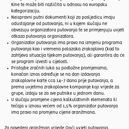
Kine te može biti različita u odnosu na europsku
kategorizaciju.
Neispravni putni dokumenti koji za posljedicu imaju
odustajanje od putovanja, ni u kojem slučaju ne
obvezuju organizatora putovanja te se primjenjuju uvjeti
otkaza putovanja organizatora.
Organizator putovanja ima pravo na izmjenu programa
putovanja kao i vremena polazaka zrakoplova (kad to
zahtjeva situacija tijekom putovanja), ali garantira da će
se program izvesti u cijelosti.
Pristojbe zračnih luka su podložne promjenama,
konačan iznos određuje se na dan izdavanja
zrakoplovne karte cca 14-7 dana prije putovanja, a
prema uvjetima zrakoplovne kompanije koji vrijede za
grupe, izdaju se za sve putnike u jednom danu.
U slučaju promjene cijena kalkulativnih elemenata ili
tečaja u iznosu većem od 1,5% organizator putovanja
ima pravo na promjenu cijene aranžmana.
Za navedeni aranžman vrijede Opći uvjeti putovanja.