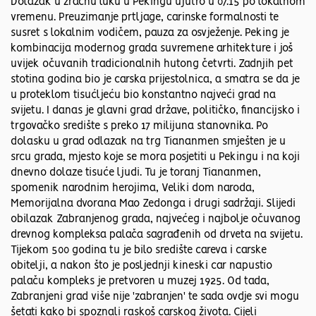
Dolazak u zračnu luku u Pekingu ujutro u 07.15 po lokalnom
vremenu. Preuzimanje prtljage, carinske formalnosti te
susret s lokalnim vodičem, pauza za osvježenje. Peking je
kombinacija modernog grada suvremene arhitekture i još
uvijek očuvanih tradicionalnih hutong četvrti. Zadnjih pet
stotina godina bio je carska prijestolnica, a smatra se da je
u proteklom tisućljeću bio konstantno najveći grad na
svijetu. I danas je glavni grad države, političko, financijsko i
trgovačko središte s preko 17 milijuna stanovnika. Po
dolasku u grad odlazak na trg Tiananmen smješten je u
srcu grada, mjesto koje se mora posjetiti u Pekingu i na koji
dnevno dolaze tisuće ljudi. Tu je toranj Tiananmen,
spomenik narodnim herojima, Veliki dom naroda,
Memorijalna dvorana Mao Zedonga i drugi sadržaji. Slijedi
obilazak Zabranjenog grada, najvećeg i najbolje očuvanog
drevnog kompleksa palača sagrađenih od drveta na svijetu.
Tijekom 500 godina tu je bilo središte careva i carske
obitelji, a nakon što je posljednji kineski car napustio
palaču kompleks je pretvoren u muzej 1925. Od tada,
Zabranjeni grad više nije 'zabranjen' te sada ovdje svi mogu
šetati kako bi spoznali raskoš carskog života. Cijeli