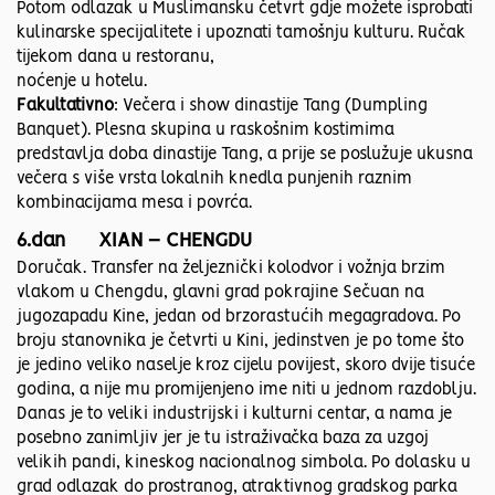
Potom odlazak u Muslimansku četvrt gdje možete isprobati
kulinarske specijalitete i upoznati tamošnju kulturu. Ručak
tijekom dana u restoranu,
noćenje u hotelu.
Fakultativno
: Večera i show dinastije Tang (Dumpling
Banquet). Plesna skupina u raskošnim kostimima
predstavlja doba dinastije Tang, a prije se poslužuje ukusna
večera s više vrsta lokalnih knedla punjenih raznim
kombinacijama mesa i povrća.
6.dan XIAN – CHENGDU
Doručak. Transfer na željeznički kolodvor i vožnja brzim
vlakom u Chengdu, glavni grad pokrajine Sečuan na
jugozapadu Kine, jedan od brzorastućih megagradova. Po
broju stanovnika je četvrti u Kini, jedinstven je po tome što
je jedino veliko naselje kroz cijelu povijest, skoro dvije tisuće
godina, a nije mu promijenjeno ime niti u jednom razdoblju.
Danas je to veliki industrijski i kulturni centar, a nama je
posebno zanimljiv jer je tu istraživačka baza za uzgoj
velikih pandi, kineskog nacionalnog simbola. Po dolasku u
grad odlazak do prostranog, atraktivnog gradskog parka