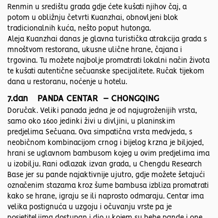
Renmin u središtu grada gdje ćete kušati njihov čaj, a
potom u obližnju četvrti Kuanzhai, obnovljeni blok
tradicionalnih kuća, nešto poput hutonga.
Aleja Kuanzhai danas je glavna turistička atrakcija grada s
mnoštvom restorana, ukusne ulične hrane, čajana i
trgovina. Tu možete najbolje promatrati lokalni način života
te kušati autentične sečuanske specijalitete. Ručak tijekom
dana u restoranu, noćenje u hotelu.
7.dan PANDA CENTAR – CHONGQING
Doručak. Veliki panada jedna je od najugroženijih vrsta,
samo oko 1600 jedinki živi u divljini, u planinskim
predjelima Sečuana. Ova simpatična vrsta medvjeda, s
neobičnom kombinacijom crnog i bijelog krzna je biljojed,
hrani se uglavnom bambusom kojeg u ovim predjelima ima
u izobilju. Rani odlazak izvan grada, u Chengdu Research
Base jer su pande najaktivnije ujutro, gdje možete šetajući
označenim stazama kroz šume bambusa izbliza promatrati
kako se hrane, igraju se ili naprosto odmaraju. Centar ima
velika postignuća u uzgoju i očuvanju vrste pa je