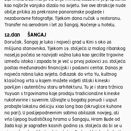
kao najbrže vanjsko dizalo na svijetu. Sve ove atrakcije nude
obilje prilika za prekrasne panoramske poglede i
nezaboravne fotografije. Tijekom dana ručak u restoranu.
Transfer na aerodrom i let za Šangaj. Noćenje u hotelu.
12.dan ŠANGAJ
Doručak. Šangaj je luka i najveći grad u Kini s oko 26
milijuna stanovnika. Tijekom 19. stoljeća iz malog ribarskog
naselja počela se razvijati važna luka kao sjecište trgovine
između istoka i zapada te je već u prvoj polovici 20. stoljeća
postao međunarodni financijski i poslovni centar. Danas je
najveća robna luka svijeta. Odlazak do vrta Yu, kultnog
klasičnog vrta u kojem možete vidjeti stilski kineski
paviljon i autentičnu staru arhitekturu. Tu je i stara tržnica
Yuyuan s trgovinama koje prodaju tradicionalne kineske
rukotvorine i suvenire. Uživajte u bogatoj ponudi i usput
probajte lokalnu deliciju xiao long bao (okruglice kuhane
na pari). U poslijepodnevnim satima obilazak novijeg, ali
vrlo lijepog budističkog hrama u Šangaju, Hram Bude od
žada koji je sagrađen kasnih godina 19. stoljeća da bi se u