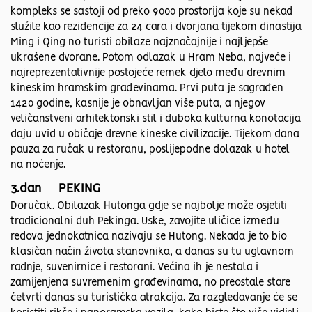
kompleks se sastoji od preko 9000 prostorija koje su nekad
služile kao rezidencije za 24 cara i dvorjana tijekom dinastija
Ming i Qing no turisti obilaze najznačajnije i najljepše
ukrašene dvorane. Potom odlazak u Hram Neba, najveće i
najreprezentativnije postojeće remek djelo među drevnim
kineskim hramskim građevinama. Prvi puta je sagrađen
1420 godine, kasnije je obnavljan više puta, a njegov
veličanstveni arhitektonski stil i duboka kulturna konotacija
daju uvid u običaje drevne kineske civilizacije. Tijekom dana
pauza za ručak u restoranu, poslijepodne dolazak u hotel
na noćenje.
3.dan PEKING
Doručak. Obilazak Hutonga gdje se najbolje može osjetiti
tradicionalni duh Pekinga. Uske, zavojite uličice između
redova jednokatnica nazivaju se Hutong. Nekada je to bio
klasičan način života stanovnika, a danas su tu uglavnom
radnje, suvenirnice i restorani. Većina ih je nestala i
zamijenjena suvremenim građevinama, no preostale stare
četvrti danas su turistička atrakcija. Za razgledavanje će se