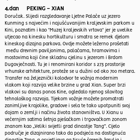
4.dan PEKING - XIAN
Doručak. Slijedi razgledavanje Ljetne Palače uz jezero
Kunming s najvećim i najušćuvanijim kraljevskim parkom u
Kini, poznatim i kao "Muzej kraljevskih vrtova" jer je uvelike
utjecao na kinesku hortikulturu i smatra se remek djelom
kineskog dizajna parkova. Ovdje možete ležerno prošetati
među drevnim paviljonima, palačama, hramovima i
mostovima koji čine skladnu cjelinu s jezerom i Brdom
Dugovječnosti. Tu je i renomirani koridor s 273 prostorije
vrhunske arhitekture, proteže se u dužini od oko 700 metara.
Transfer na željeznički kolodvor te vožnja modernim
vlakom koji razvija velike brzine u grad Xian. Super brzi
vlakovi su danas ponos Kine, ogledalo njenog silovitog
tehnološkog razvoja. Tijekom vožnje možete promatrati
zanimljive krajolike, gradove i sela te tako upotpuniti svoj
dojam o zemlji i načinu života stanovništva. U Xianu u
večernjim satima šetnja pješačkom i trgovačkom zonom
znanom kao „Veliki svijetli grad dinastije Tang“. Cijelo
područje je dizajnirano tako da podsjeća na dostignuća