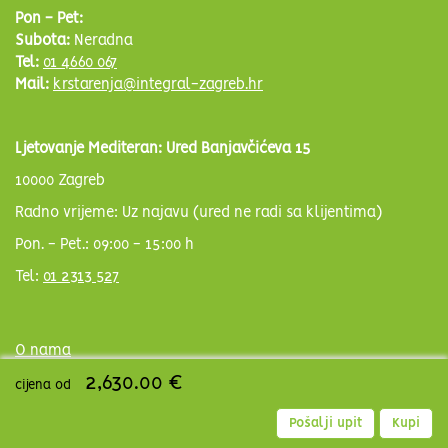
Pon - Pet:
Subota:
Neradna
Tel:
01 4660 067
Mail:
krstarenja@integral-zagreb.hr
Ljetovanje Mediteran: Ured Banjavčićeva 15
10000 Zagreb
Radno vrijeme: Uz najavu (ured ne radi sa klijentima)
Pon. - Pet.: 09:00 - 15:00 h
Tel:
01 2313 527
O nama
Kontakt
2,630.00 €
cijena od
Poslovnice
Načini plaćanja
Pošalji upit
Kupi
Opći uvjeti putovanja