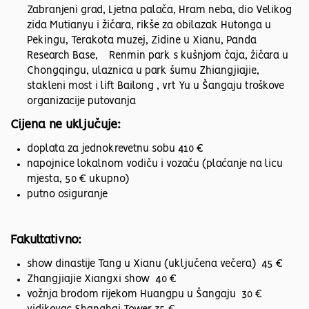
Zabranjeni grad, Ljetna palača, Hram neba, dio Velikog
zida Mutianyu i žičara, rikše za obilazak Hutonga u
Pekingu, Terakota muzej, Zidine u Xianu, Panda
Research Base, Renmin park s kušnjom čaja, žičara u
Chongqingu, ulaznica u park šumu Zhiangjiajie,
stakleni most i lift Bailong , vrt Yu u Šangaju troškove
organizacije putovanja
Cijena ne uključuje:
doplata za jednokrevetnu sobu 410 €
napojnice lokalnom vodiču i vozaču (plaćanje na licu
mjesta, 50 € ukupno)
putno osiguranje
Fakultativno:
show dinastije Tang u Xianu (uključena večera) 45 €
Zhangjiajie Xiangxi show 40 €
vožnja brodom rijekom Huangpu u Šangaju 30 €