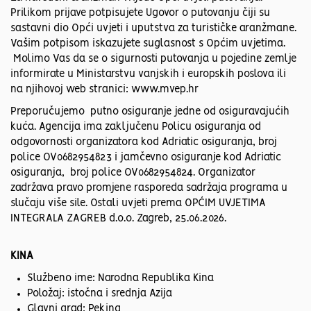
Prilikom prijave potpisujete Ugovor o putovanju čiji su
sastavni dio Opći uvjeti i uputstva za turističke aranžmane.
Vašim potpisom iskazujete suglasnost s Općim uvjetima.
Molimo Vas da se o sigurnosti putovanja u pojedine zemlje
informirate u Ministarstvu vanjskih i europskih poslova ili
na njihovoj web stranici: www.mvep.hr
Preporučujemo putno osiguranje jedne od osiguravajućih
kuća. Agencija ima zaključenu Policu osiguranja od
odgovornosti organizatora kod Adriatic osiguranja, broj
police OV0682954823 i jamčevno osiguranje kod Adriatic
osiguranja, broj police OV0682954824. Organizator
zadržava pravo promjene rasporeda sadržaja programa u
slučaju više sile. Ostali uvjeti prema OPĆIM UVJETIMA
INTEGRALA ZAGREB d.o.o. Zagreb, 25.06.2026.
KINA
Službeno ime: Narodna Republika Kina
Položaj: istočna i srednja Azija
Glavni grad: Peking