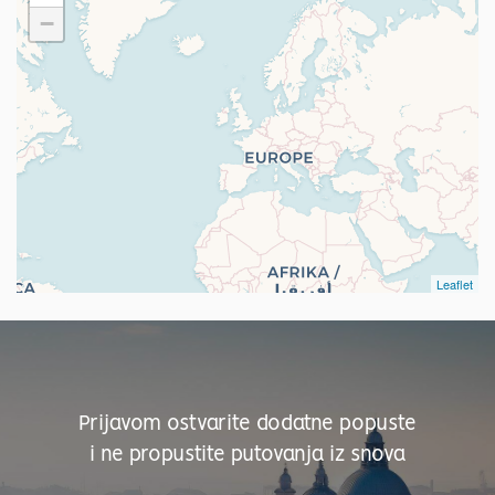
Matale
1
−
Kandy
1
Nuwara Eliya
1
Leaflet
Prijavom ostvarite dodatne popuste
i ne propustite putovanja iz snova