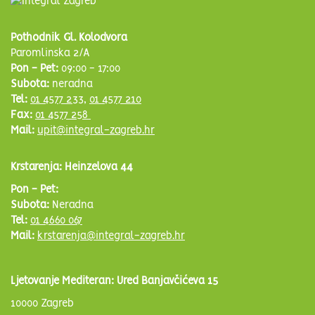
Pothodnik Gl. Kolodvora
Paromlinska 2/A
Pon - Pet:
09:00 - 17:00
Subota:
neradna
Tel:
01 4577 233
,
01 4577 210
Fax:
01 4577 258
Mail:
upit@integral-zagreb.hr
Krstarenja: Heinzelova 44
Pon - Pet:
Subota:
Neradna
Tel:
01 4660 067
Mail:
krstarenja@integral-zagreb.hr
Ljetovanje Mediteran: Ured Banjavčićeva 15
10000 Zagreb