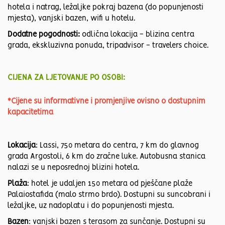
hotela i natrag, ležaljke pokraj bazena (do popunjenosti
mjesta), vanjski bazen, wifi u hotelu.
Dodatne pogodnosti:
odlična lokacija - blizina centra
grada, ekskluzivna ponuda, tripadvisor - travelers choice.
CIJENA ZA LJETOVANJE PO OSOBI:
*Cijene su informativne i promjenjive ovisno o dostupnim
kapacitetima
Lokacija
: Lassi, 750 metara do centra, 7 km do glavnog
grada Argostoli, 6 km do zračne luke. Autobusna stanica
nalazi se u neposrednoj blizini hotela.
Plaža
: hotel je udaljen 150 metara od pješčane plaže
Palaiostafida (malo strmo brdo). Dostupni su suncobrani i
ležaljke, uz nadoplatu i do popunjenosti mjesta.
Bazen
: vanjski bazen s terasom za sunčanje. Dostupni su