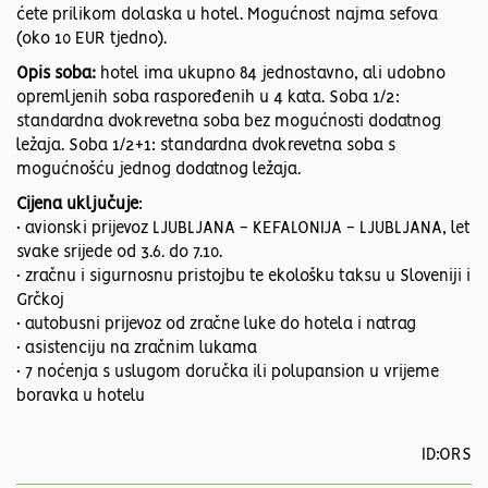
ćete prilikom dolaska u hotel. Mogućnost najma sefova
(oko 10 EUR tjedno).
Opis soba:
hotel ima ukupno 84 jednostavno, ali udobno
opremljenih soba raspoređenih u 4 kata. Soba 1/2:
standardna dvokrevetna soba bez mogućnosti dodatnog
ležaja. Soba 1/2+1: standardna dvokrevetna soba s
mogućnošću jednog dodatnog ležaja.
Cijena uključuje
:
• avionski prijevoz LJUBLJANA - KEFALONIJA - LJUBLJANA, let
svake srijede od 3.6. do 7.10.
• zračnu i sigurnosnu pristojbu te ekološku taksu u Sloveniji i
Grčkoj
• autobusni prijevoz od zračne luke do hotela i natrag
• asistenciju na zračnim lukama
• 7 noćenja s uslugom doručka ili polupansion u vrijeme
boravka u hotelu
ID:ORS