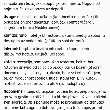
suncobrani i ležaljke do popunjenosti mjesta. Mogućnost
najma ručnika za bazen uz depozit.
Usluga
: noćenje s doručkom (kontinentalni doručak) ili
polupansion (kontinentalni doručak i buffet večera u
susjednom hotelu Mediterannee).
Klimatizirano
: hotel je klimatiziran. Klima uređaj u sobama
dostupan uz nadoplatu (7 EUR po sobi dnevno).
Internet
: besplatni bežični internet dostupan u svim
dijelovima hotela, uključujući sobe.
Ostalo
: recepcija, samoposlužna restoran, koktel bar
(otvoren dnevno od 19:00 do 01:00), bar uz bazen (otvoren
dnevno od 09:00 do 19:00), dizalo, hotelski vrt s roštiljem,
biljar, mogućnost sobne usluge, stolni tenis, TV kutak,
različiti vodeni sportovi na plaži (uz nadoplatu).
Napomene
: manji, obiteljskim vođeni hotel, preporučujemo
ga svim gostima koji žele biti u blizini plaže i uživati u blizini
svih sadržaja. Opis ponude može se promijeniti od trenutka
pripreme kataloga do dolaska gostiju, a točan opis primit