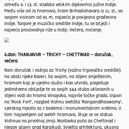
između 9. i 13. st. vladala velikim dijelovima južne Indije.
Među više od 70 hramova, hram Brihadishavara iz 11. st., sa
svojom visinom od 95 m, najveća je povijesna građevina
Indije. Tanjore je muzičko središte Indije, tu se bilježi i
najveća proizvodnja riže u Indiji. Večera, noćenje.
6.dan: THANJAVUR – TRICHY – CHETTINAD – doručak,
večera
Rani doručak i vožnja za Trichy (važno trgovačko središte)
na obali rijeke Kaveri. Sa svojim, na stijeni smještenim,
hramom koji je ujedno služio i kao utvrda, posjeduje
jedinstveno obilježje te sa svojih 344 stuba uklesanih u
stijeni vodi do hrama Vinayaka, najviše točke grada. Uspon
na 'Rock Fort', razgled Vishnu svetišta 'Ranganathaswamy',
vjerskog mjesta sa 7 bedema i monumentalnim vratima. U
tom 'najsvetijem od svetih' hramova, štuje se se statua
Vishnua na prvotnoj zmiji. Nastavka puta za Chettinad i
njegov glavni grad Karaikudi. Svijetla arhitektura, ukusna