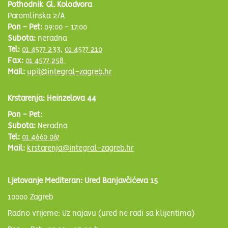
Pothodnik Gl. Kolodvora
Paromlinska 2/A
Pon - Pet:
09:00 - 17:00
Subota:
neradna
Tel:
01 4577 233
,
01 4577 210
Fax:
01 4577 258
Mail:
upit@integral-zagreb.hr
Krstarenja: Heinzelova 44
Pon - Pet:
Subota:
Neradna
Tel:
01 4660 067
Mail:
krstarenja@integral-zagreb.hr
Ljetovanje Mediteran: Ured Banjavčićeva 15
10000 Zagreb
Radno vrijeme: Uz najavu (ured ne radi sa klijentima)