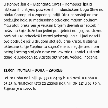
u slonove špilje – Elephanta Caves – kompleks špilja
isklesanih u stijeni, posvećenih hinduističkom bogu Shivi na
otoku Gharapuri u zapadnoj Indiji. Otok se sastoji od dva
brežuljka koja su međusobno odvojena malom dolinom.
Mali otok prekriven je velikim brojem drevnih arheoloških
ruševina koje služe kao jedini podsjetnici na njegovu slavnu
prošlost. Ovi arheološki ostaci pokazuju da su ljudi naselili
ovo područje još u drugom stoljeću prije Krista. U stijenu
uklesane špilje Elephanta sagrađene su negdje sredinom
petog i šestog stoljeća nove ere. Povratak u hotel. Ostatak
dana je slobodan za vlastite aktivnosti. Večera i noćenje.
13.dan : MUMBAI – DOHA – ZAGREB
Let za Dohu na liniji QR 557 u 04:15 h. Dolazak u Dohu u
05:25 h. Nastavak leta za Zagreb na liniji QR 217 u 08:50 h.
Slijetanje u 12:55 h.