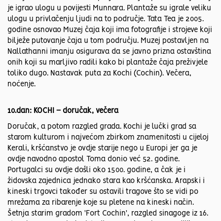
je igrao ulogu u povijesti Munnara. Plantaže su igrale veliku
ulogu u privlačenju ljudi na to područje. Tata Tea je 2005.
godine osnovao Muzej čaja koji ima fotografije i strojeve koji
bilježe putovanje čaja u tom području. Muzej postavljen na
Nallathanni imanju osigurava da se javno prizna ostavština
onih koji su marljivo radili kako bi plantaže čaja preživjele
toliko dugo. Nastavak puta za Kochi (Cochin). Večera,
noćenje.
10.dan: KOCHI – doručak, večera
Doručak, a potom razgled grada. Kochi je lučki grad sa
starom kulturom i najvećom zbirkom znamenitosti u cijeloj
Kerali, kršćanstvo je ovdje starije nego u Europi jer ga je
ovdje navodno apostol Toma donio već 52. godine.
Portugalci su ovdje došli oko 1500. godine, a čak je i
židovska zajednica jednako stara kao kršćanska. Arapski i
kineski trgovci također su ostavili tragove što se vidi po
mrežama za ribarenje koje su pletene na kineski način.
Šetnja starim gradom 'Fort Cochin', razgled sinagoge iz 16.