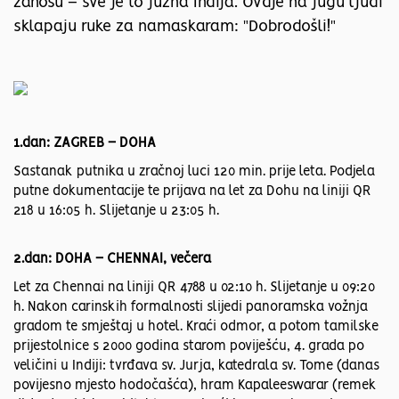
zanosu – sve je to južna Indija. Ovdje na jugu ljudi
sklapaju ruke za namaskaram: "Dobrodošli!"
1.dan: ZAGREB – DOHA
Sastanak putnika u zračnoj luci 120 min. prije leta. Podjela
putne dokumentacije te prijava na let za Dohu na liniji QR
218 u 16:05 h. Slijetanje u 23:05 h.
2.dan: DOHA – CHENNAI, večera
Let za Chennai na liniji QR 4788 u 02:10 h. Slijetanje u 09:20
h. Nakon carinskih formalnosti slijedi panoramska vožnja
gradom te smještaj u hotel. Kraći odmor, a potom tamilske
prijestolnice s 2000 godina starom poviješću, 4. grada po
veličini u Indiji: tvrđava sv. Jurja, katedrala sv. Tome (danas
povijesno mjesto hodočašća), hram Kapaleeswarar (remek