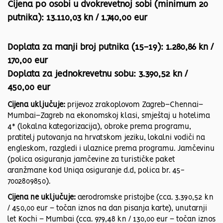
Cijena po osobi u dvokrevetnoj sobi (minimum 20
putnika): 13.110,03 kn / 1.740,00 eur
Doplata za manji broj putnika (15-19): 1.280,86 kn /
170,00 eur
Doplata za jednokrevetnu sobu: 3.390,52 kn /
450,00 eur
Cijena uključuje:
prijevoz zrakoplovom Zagreb–Chennai–
Mumbai–Zagreb na ekonomskoj klasi, smještaj u hotelima
4* (lokalna kategorizacija), obroke prema programu,
pratitelj putovanja na hrvatskom jeziku, lokalni vodiči na
engleskom, razgledi i ulaznice prema programu. Jamčevinu
(polica osiguranja jamčevine za turističke paket
aranžmane kod Uniqa osiguranje d.d, polica br. 45-
7002809850).
Cijena ne uključuje:
aerodromske pristojbe (cca. 3.390,52 kn
/ 450,00 eur – točan iznos na dan pisanja karte), unutarnji
let Kochi – Mumbai (cca. 979,48 kn / 130,00 eur – točan iznos