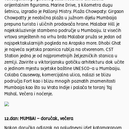
orijentalnim figurama. Marine Drive, 3 kilometra dugu
šetnicu, izgradio je Pallonji Mistry. Plaža Chowpaty: Girgaon
Chowpatty je neobična plaža u južnom dijelu Mumbaija
prepuna turista i uličnih prodavača hrane. Malabar Hill je
najekskluzivnije stambeno područje u Mumbaiju. Iz visećih
vrtova smještenih na vrhu brda Malabar pruža se jedan od
najspektakularnijih pogleda na Arapsko more. Dhobi Ghat
je najveća svjetska praonica rublja na otvorenom. CST
Station jedna je od najprometnijih željezničkih stanica u
zemlji. Zavirite u viktorijansku gotičku arhitekturu dok učite
o jedinom mjestu svjetske baštine UNESCO-a u Mumbaiju.
Colaba Causeway, komercijalna ulica, nalazi se blizu
područja Fort kao i blizu mnogih poznatih znamenitosti
Mumbaija kao što su Vrata Indije i palača te toranj Taj
Mahal. Večera i noćenje.
12.dan: MUMBAI – doručak, večera
Nakon doručka odlazak na poludnevni izlet katamaranom