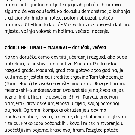
hrana i intrigantno nasljeđe njegovih palača i hramova
sigurno će vas oduševiti. Po dolasku demonstracija kuhanja
tradicionalnih jela u hotelu, potom obilazak palača i
hramova Chettinada koji će Vas voditi kroz povijest i kulturu
mjesta. Vožnja volovskim kolima. Večera, noćenje.
7.dan: CHETTINAD – MADURAI – doručak, večera
Nakon doručka ćemo dovršiti jučerašnji razgled, ako bude
potrebno, te nastavljamo put za Madurai. Po dolasku,
razgled grada. Madurai, grad star gotovo 2500 godina, je
kulturna prijestolnica i središte trgovine Tamilske zemlje
(Tamil Nadu) te visoko središte hinduizma. Razgled hrama
Meenakshi–Sundareswarar. Ovo svetište je najživopisnije u
južnoj Indiji. Hram je posvećen Shivi i Parvati, predivan
primjerak dravidske umjetnosti u cijeloj svojoj baroknoj
bujnosti. Ogromni kompleks okružen je zidovima i
obuhvaća ulice, jezera, trgovine, duge kolonade te glavnu
riznicu. Preko 1000 božanskih likova i mitskih stvorenja u
upečatljivim bojama krase ovaj hram. Razgled palače