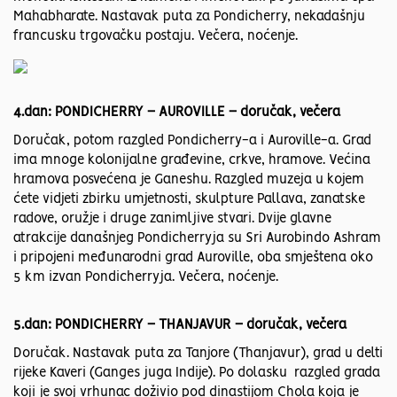
Mahabharate. Nastavak puta za Pondicherry, nekadašnju
francusku trgovačku postaju. Večera, noćenje.
4.dan: PONDICHERRY – AUROVILLE – doručak, večera
Doručak, potom razgled Pondicherry-a i Auroville-a. Grad
ima mnoge kolonijalne građevine, crkve, hramove. Većina
hramova posvećena je Ganeshu. Razgled muzeja u kojem
ćete vidjeti zbirku umjetnosti, skulpture Pallava, zanatske
radove, oružje i druge zanimljive stvari. Dvije glavne
atrakcije današnjeg Pondicherryja su Sri Aurobindo Ashram
i pripojeni međunarodni grad Auroville, oba smještena oko
5 km izvan Pondicherryja. Večera, noćenje.
5.dan: PONDICHERRY – THANJAVUR – doručak, večera
Doručak. Nastavak puta za Tanjore (Thanjavur), grad u delti
rijeke Kaveri (Ganges juga Indije). Po dolasku razgled grada
koji je svoj vrhunac doživio pod dinastijom Chola koja je