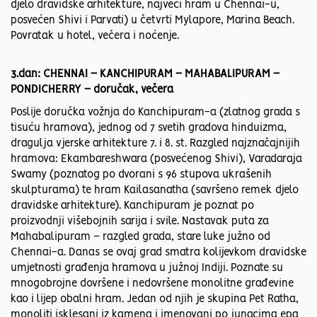
djelo dravidske arhitekture, najveći hram u Chennai-u,
posvećen Shivi i Parvati) u četvrti Mylapore, Marina Beach.
Povratak u hotel, večera i noćenje.
3.dan: CHENNAI – KANCHIPURAM – MAHABALIPURAM –
PONDICHERRY – doručak, večera
Poslije doručka vožnja do Kanchipuram-a (zlatnog grada s
tisuću hramova), jednog od 7 svetih gradova hinduizma,
dragulja vjerske arhitekture 7. i 8. st. Razgled najznačajnijih
hramova: Ekambareshwara (posvećenog Shivi), Varadaraja
Swamy (poznatog po dvorani s 96 stupova ukrašenih
skulpturama) te hram Kailasanatha (savršeno remek djelo
dravidske arhitekture). Kanchipuram je poznat po
proizvodnji višebojnih sarija i svile. Nastavak puta za
Mahabalipuram – razgled grada, stare luke južno od
Chennai-a. Danas se ovaj grad smatra kolijevkom dravidske
umjetnosti građenja hramova u južnoj Indiji. Poznate su
mnogobrojne dovršene i nedovršene monolitne građevine
kao i lijep obalni hram. Jedan od njih je skupina Pet Ratha,
monoliti isklesani iz kamena i imenovani po junacima epa