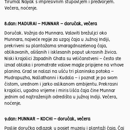
Tirumal Nayak s impresivnim stupovljem i predvorjem.
Večera, noćenje.
8.dan: MADURAI – MUNNAR – doručak, večera
Doručak. Vožnja do Munnara. Valoviti brežuljci oko
Munnara, najveće regije za uzgoj čaja u Južnoj Indiji,
prekriveni su plantažama smaragdnozelenog čaja,
oblikovanih, ošišanih i isklesanih poput ukrasnih živica.
Niski krajolici Zapadnih Ghata su veličanstveni – često ste
iznad oblaka i promatrate valove magle pripijene na vrhove
planina. Grad se nalazi na ušću tri planinska potoka –
Mudrapuzha, Nallathanni i Kudala – i poznat je po svom
čistom, urednom i jarko oslikanom ambijentu. Prekrasni
krajolici, ugodno vrijeme i miris lišća čaja čine Munnar
jednim od najtraženijih odredišta u južnoj Indiji. Večera,
noćenje.
9.dan: MUNNAR – KOCHI – doručak, večera
Poslije doručka odlazak u posjet muzeju i plantaži čaja. Čaj