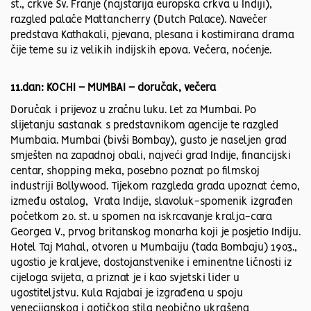
st., crkve Sv. Franje (najstarija europska crkva u Indiji),
razgled palače Mattancherry (Dutch Palace). Navečer
predstava Kathakali, pjevana, plesana i kostimirana drama
čije teme su iz velikih indijskih epova. Večera, noćenje.
11.dan: KOCHI – MUMBAI – doručak, večera
Doručak i prijevoz u zračnu luku. Let za Mumbai. Po
slijetanju sastanak s predstavnikom agencije te razgled
Mumbaia. Mumbai (bivši Bombay), gusto je naseljen grad
smješten na zapadnoj obali, najveći grad Indije, financijski
centar, shopping meka, posebno poznat po filmskoj
industriji Bollywood. Tijekom razgleda grada upoznat ćemo,
između ostalog, Vrata Indije, slavoluk-spomenik izgrađen
početkom 20. st. u spomen na iskrcavanje kralja-cara
Georgea V., prvog britanskog monarha koji je posjetio Indiju.
Hotel Taj Mahal, otvoren u Mumbaiju (tada Bombaju) 1903.,
ugostio je kraljeve, dostojanstvenike i eminentne ličnosti iz
cijeloga svijeta, a priznat je i kao svjetski lider u
ugostiteljstvu. Kula Rajabai je izgrađena u spoju
venecijanskog i gotičkog stila neobično ukrašena