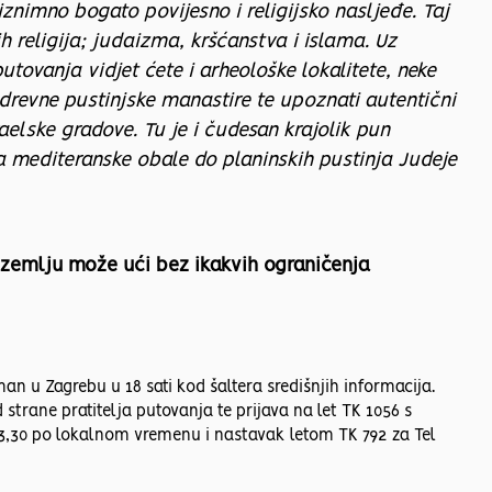
iznimno bogato povijesno i religijsko nasljeđe. Taj
ih religija; judaizma, kršćanstva i islama. Uz
utovanja vidjet ćete i arheološke lokalitete, neke
, drevne pustinjske manastire te upoznati autentični
aelske gradove. Tu je i čudesan krajolik pun
la mediteranske obale do planinskih pustinja Judeje
 u zemlju može ući bez ikakvih ograničenja
n u Zagrebu u 18 sati kod šaltera središnjih informacija.
trane pratitelja putovanja te prijava na let TK 1056 s
23,30 po lokalnom vremenu i nastavak letom TK 792 za Tel