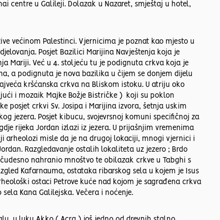
i centre u Galileji. Dolazak u Nazaret, smještaj u hotel,
ive većinom Palestinci. Vjernicima je poznat kao mjesto u
djelovanja. Posjet Bazilici Marijina Navještenja koja je
a Mariji. Već u 4. stoljeću tu je podignuta crkva koja je
a, a podignuta je nova bazilika u čijem se donjem dijelu
 najveća kršćanska crkva na Bliskom istoku. U atriju oko
jući i mozaik Majke Božje Bistričke ) koji su poklon
ke posjet crkvi Sv. Josipa i Marijina izvora, šetnja uskim
g jezera. Posjet kibucu, svojevrsnoj komuni specifičnoj za
gdje rijeka Jordan izlazi iz jezera. U prijašnjim vremenima
i arheolozi misle da je na drugoj lokaciji, mnogi vjernici i
ordan. Razgledavanje ostalih lokaliteta uz jezero ; Brdo
s čudesno nahranio mnoštvo te obilazak crkve u Tabghi s
azgled Kafarnauma, ostataka ribarskog sela u kojem je Isus
arheološki ostaci Petrove kuće nad kojom je sagrađena crkva
 sela Kana Galilejska. Večera i noćenje.
u, u luku Akko ( Acra ) još jedno od drevnih stalno