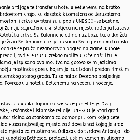
imanje prtljage te transfer u hotel u Betlehemu na kratko
 u brdovitom krajoliku desetak kilometara od Jeruzalema,
 samostani i crkve uvršteni su u popis UNESCO-ve baštine.
toj Zemlji, sagrađene u 4. stoljeću na mjestu rođenja Isusova,
tolička crkva Sv. Katarine je odmah uz baziliku, a tko želi
j je živio Sv. Jeronim dok je prevodio Sveto pismo na latinski
ore odakle se pruža nezaboravan pogled na zidine, kupole
daji, ovdje je Isusu izrekao molitvu „Oče naš“ i tu je
dama je ispisana ova molitva na gotovo svim jezicima
dnožju Maslinske gore u kojem je Isus izdan i predan rimskim
zalemskog starog grada. Tu se nalazi Dvorana posljednje
ća. Povratak u hotel u Betlehemu na večeru i noćenje.
tavlja duboki dojam na sve svoje posjetitelje. Ovaj
ovske, kršćanske i islamske religije. UNESCO je Stari grad
unutar zidina sa stankama za odmor prilikom kojeg ćete
Zida Plača najsvetijeg mjesta za židove iznad kojeg je Brdo
veta mjesta za muslimane. Odlazak do tvrđave Antonija i do
ostaci kupališta Bethesda, prolazak uskim kamenim ulicama