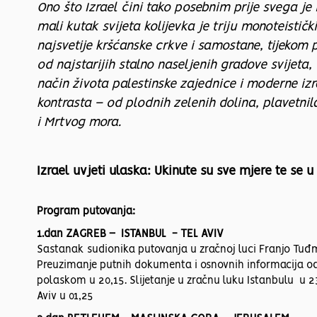
Ono što Izrael čini tako posebnim prije svega je 
mali kutak svijeta kolijevka je triju monoteističk
najsvetije kršćanske crkve i samostane, tijekom p
od najstarijih stalno naseljenih gradove svijeta
način života palestinske zajednice i moderne izr
kontrasta – od plodnih zelenih dolina, plavetni
i Mrtvog mora.
Izrael uvjeti ulaska: Ukinute su sve mjere te se
Program putovanja:
1.dan ZAGREB – ISTANBUL - TEL AVIV
Sastanak sudionika putovanja u zračnoj luci Franjo Tuđma
Preuzimanje putnih dokumenta i osnovnih informacija od s
polaskom u 20,15. Slijetanje u zračnu luku Istanbulu u 
Aviv u 01,25