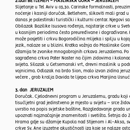
2.dan BETLEHEM - MASLINSKA GORA – JERUSALEM
Slijetanje u Tel Aviv u 03,30. Carinske formalnosti, preuz
noćenje i kasniji doručak. Betlehem, slikoviti mali grad
danas je palestinski turistički i kulturni centar. Njegovi
Obilazak Bazilike Isusova rođenja, najstarije crkve u Sve
u kasnijim periodima često preuređivane i dograđivane. Ka
može posjetiti i crkvu Bogorodičina mlijeka i spilju u kojo
jezik, nalaze se u blizini. Kratka vožnja do Maslinske G
džamija te zvonike mnogobrojnih crkava Jeruzalema. Po pre
sagrađena crkva Pater Noster na čijim zidovima i kolona
svijeta. Silazak u Getsemanski vrt, drevni maslinik u po
vojnicima. Odlazak na brdo Sion, malo izvan zidina jeru
večere , grob kralja Davida te lijepa crkva Marijina Usnu
3. dan JERUZALEM
Doručak. Cjelodnevni program u Jeruzalemu, gradu koji os
tisućljetni grad jedinstveno je mjesto u svijetu – srce žid
uvrstio na popis svjetske baštine, Razgledavanje grada 
upoznati najznačajnije znamenitosti i svetišta. Šetnja do 
Hrama gdje su džamije Kupola nad Stijenom i Al-Aksa, s
crkve Sv. Ane izuzetne akustičnosti iza koje se nalaze 