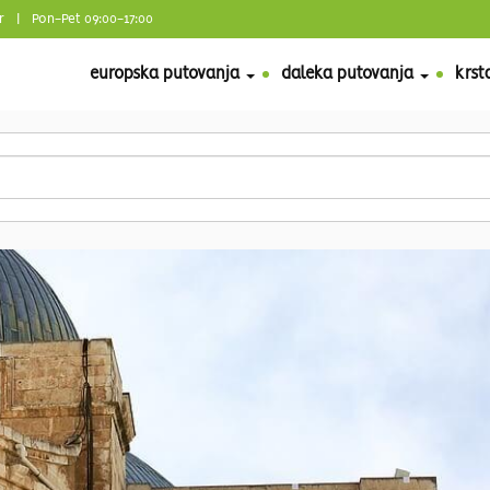
r
| Pon-Pet 09:00-17:00
europska putovanja
daleka putovanja
krst