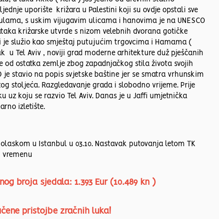
jednje uporište križara u Palestini koji su ovdje opstali sve
kulama, s uskim vijugavim ulicama i hanovima je na UNESCO
ataka križarske utvrde s nizom velebnih dvorana gotičke
ji je služio kao smještaj putujućim trgovcima i Hamama (
zak u Tel Aviv , noviji grad moderne arhitekture duž pješčanih
 od ostatka zemlje zbog zapadnjačkog stila života svojih
O je stavio na popis svjetske baštine jer se smatra vrhunskim
og stoljeća. Razgledavanje grada i slobodno vrijeme. Prije
u uz koju se razvio Tel Aviv. Danas je u Jaffi umjetnička
arno izletište.
 i dolaskom u Istanbul u 03.10. Nastavak putovanja letom TK
om vremenu
og broja sjedala: 1.393 Eur (10.489 kn )
jučene pristojbe zračnih luka!