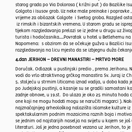
starog grada po Via Dolorosa ( križni put ) do Bazilike Is
Golgota i Isusov grob. Uz neke male preinake i popravke ,
vrijeme za obilazak Golgote i Svetog groba. Razgled ost
iz rimskih i bizantskih vremena. U starom gradu se isprep
tijekom razgledavanja prelazi se iz jedne u drugu uz živ
turista i hodočasnika.....Povratak u hotel u Betlehemu na 
Napomena: s obzirom da se očekuje gužva u Bazilici Isus
razgledavanja na licu mjesta da se izbjegnu duža čekanj
4.dan JERIHON – DREVNI MANASTIRI – MRTVO MORE
Doručak. Odlazak u pustinjski predio , prema Jerihonu. 
vodi do vrlo atraktivnog grčkog manastira Sv. Juraj iz Ch
5. stoljeću u strmim liticama iznad vadija, u doba kada j
po Judejskoj pustinji, a kasnije su se gradili samostani ko
zadnje obnove, u 19.st. Do ulaza je oko 25 minuta hoda o
one koji ne mogu hodati mogu se naručiti magarci ). Nak
najznačajnijeg arheološkog nalazišta islamske kulture iz 
spektakularnim podnim mozaicima raznih boja i motiva. D
se jednim od najstarijih naselja na svijetu u kojem se još
literaturi. Još je jedna posebnost vezana uz Jerihon, to j