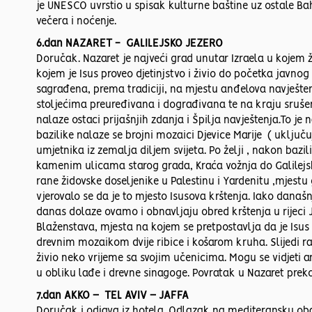
je UNESCO uvrstio u spisak kulturne baštine uz ostale Baha
večera i noćenje.
6.dan NAZARET - GALILEJSKO JEZERO
Doručak. Nazaret je najveći grad unutar Izraela u kojem ž
kojem je Isus proveo djetinjstvo i živio do početka javnog 
sagrađena, prema tradiciji, na mjestu anđelova navještenj
stoljećima preuređivana i dograđivana te na kraju srušen
nalaze ostaci prijašnjih zdanja i Špilja navještenja.To je
bazilike nalaze se brojni mozaici Djevice Marije ( uključu
umjetnika iz zemalja diljem svijeta. Po želji , nakon bazili
kamenim ulicama starog grada, Kraća vožnja do Galilejsko
rane židovske doseljenike u Palestinu i Yardenitu ,mjestu 
vjerovalo se da je to mjesto Isusova krštenja. Iako današnj
danas dolaze ovamo i obnavljaju obred krštenja u rijeci J
Blaženstava, mjesta na kojem se pretpostavlja da je Isu
drevnim mozaikom dvije ribice i košarom kruha. Slijedi r
živio neko vrijeme sa svojim učenicima. Mogu se vidjeti 
u obliku lađe i drevne sinagoge. Povratak u Nazaret preko
7.dan AKKO – TEL AVIV – JAFFA
Doručak i odjava iz hotela. Odlazak na mediteransku obal