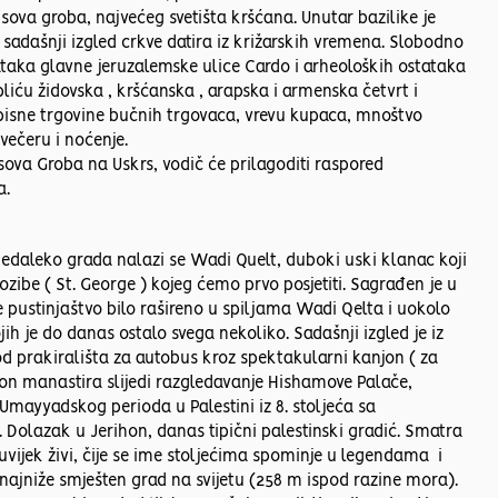
usova groba, najvećeg svetišta kršćana. Unutar bazilike je
 sadašnji izgled crkve datira iz križarskih vremena. Slobodno
ataka glavne jeruzalemske ulice Cardo i arheoloških ostataka
liću židovska , kršćanska , arapska i armenska četvrt i
opisne trgovine bučnih trgovaca, vrevu kupaca, mnoštvo
večeru i noćenje.
ova Groba na Uskrs, vodič će prilagoditi raspored
a.
Nedaleko grada nalazi se Wadi Quelt, duboki uski klanac koji
ozibe ( St. George ) kojeg ćemo prvo posjetiti. Sagrađen je u
e pustinjaštvo bilo rašireno u spiljama Wadi Qelta i uokolo
jih je do danas ostalo svega nekoliko. Sadašnji izgled je iz
d prakirališta za autobus kroz spektakularni kanjon ( za
on manastira slijedi razgledavanje Hishamove Palače,
Umayyadskog perioda u Palestini iz 8. stoljeća sa
olazak u Jerihon, danas tipični palestinski gradić. Smatra
 uvijek živi, čije se ime stoljećima spominje u legendama i
e najniže smješten grad na svijetu (258 m ispod razine mora).