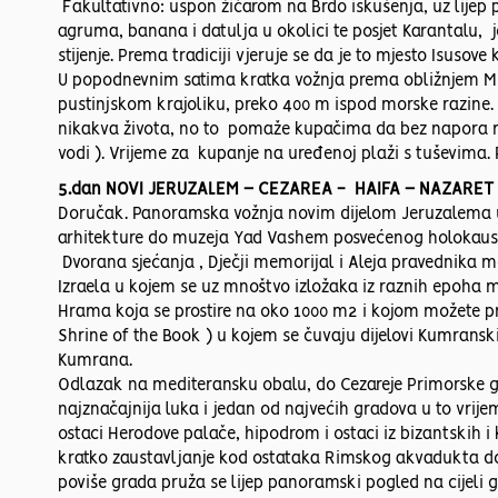
Fakultativno: uspon žičarom na Brdo iskušenja, uz lijep p
agruma, banana i datulja u okolici te posjet Karantalu
stijenje. Prema tradiciji vjeruje se da je to mjesto Isuso
U popodnevnim satima kratka vožnja prema obližnjem Mrt
pustinjskom krajoliku, preko 400 m ispod morske razine
nikakva života, no to pomaže kupačima da bez napora mo
vodi ). Vrijeme za kupanje na uređenoj plaži s tuševima. 
5.dan NOVI JERUZALEM – CEZAREA - HAIFA – NAZARET
Doručak. Panoramska vožnja novim dijelom Jeruzalema u
arhitekture do muzeja Yad Vashem posvećenog holokaust
Dvorana sjećanja , Dječji memorijal i Aleja pravednika m
Izraela u kojem se uz mnoštvo izložaka iz raznih epoha
Hrama koja se prostire na oko 1000 m2 i kojom možete pr
Shrine of the Book ) u kojem se čuvaju dijelovi Kumranski
Kumrana.
Odlazak na mediteransku obalu, do Cezareje Primorske gdje
najznačajnija luka i jedan od najvećih gradova u to vrije
ostaci Herodove palače, hipodrom i ostaci iz bizantskih i
kratko zaustavljanje kod ostataka Rimskog akvadukta do 
poviše grada pruža se lijep panoramski pogled na cijeli 