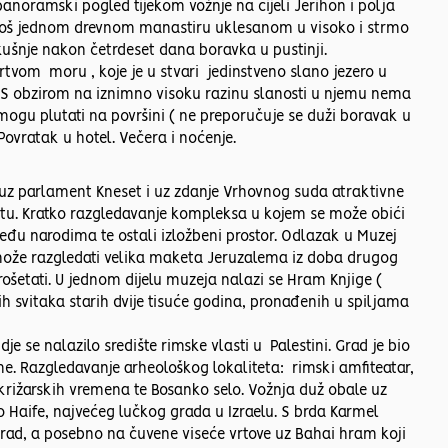
anoramski pogled tijekom vožnje na cijeli Jerihon i polja
, još jednom drevnom manastiru uklesanom u visoko i strmo
ve kušnje nakon četrdeset dana boravka u pustinji.
vom moru , koje je u stvari jedinstveno slano jezero u
. S obzirom na iznimno visoku razinu slanosti u njemu nema
gu plutati na površini ( ne preporučuje se duži boravak u
Povratak u hotel. Večera i noćenje.
z parlament Kneset i uz zdanje Vrhovnog suda atraktivne
u. Kratko razgledavanje kompleksa u kojem se može obići
eđu narodima te ostali izložbeni prostor. Odlazak u Muzej
 može razgledati velika maketa Jeruzalema iz doba drugog
ošetati. U jednom dijelu muzeja nalazi se Hram Knjige (
h svitaka starih dvije tisuće godina, pronađenih u spiljama
 se nalazilo središte rimske vlasti u Palestini. Grad je bio
me. Razgledavanje arheološkog lokaliteta: rimski amfiteatar,
 križarskih vremena te Bosanko selo. Vožnja duž obale uz
Haife, najvećeg lučkog grada u Izraelu. S brda Karmel
grad, a posebno na čuvene viseće vrtove uz Bahai hram koji