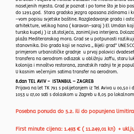
naseljenih mjesta. Grad je poznat i po tome što je bio posl
do 1291.god. Stara gradska jezgra opasana zidinama i 
–vom popisu svjetske baštine. Razgledavanje grada i ost
arhitekture, velikog hana ( karavan-saraj ) El Umdan ko
turska kupelj ) iz 18.stoljeća, zanimljiva interijera. Dola
plaža Mediteranskog mora. Grad se u potpunosti razlikuje
stanovnika. Dio grada koji se naziva „ Bijeli grad“ UNESC
primjerom urbanističke gradnje u prvoj polovici dvadeset
transfera na aerodrom odlazak u obližnju Jaffu, staru luk
kolonija i mnoštvo restorana, zanatskih radnji te je popul
U kasnim večernjim satima transfer na aerodrom.
8.dan TEL AVIV - ISTANBUL – ZAGREB
Prijava na let TK 791 s polijetanjem iz Tel Aviva u 00,50
1053 u 07,00 sati s dolaskom u Zagreb u 8,05 po lokaln
Posebna ponuda do 5.2. ili do popunjena limitiran
First minute cijena: 1.493 € ( 11.249,01 kn) + ukl