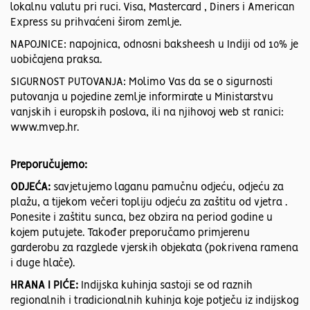
lokalnu valutu pri ruci. Visa, Mastercard , Diners i American
Express su prihvaćeni širom zemlje.
NAPOJNICE: napojnica, odnosni baksheesh u Indiji od 10% je
uobičajena praksa.
SIGURNOST PUTOVANJA: Molimo Vas da se o sigurnosti
putovanja u pojedine zemlje informirate u Ministarstvu
vanjskih i europskih poslova, ili na njihovoj web st ranici:
www.mvep.hr.
Preporučujemo:
ODJEĆA:
savjetujemo laganu pamučnu odjeću, odjeću za
plažu, a tijekom večeri topliju odjeću za zaštitu od vjetra .
Ponesite i zaštitu sunca, bez obzira na period godine u
kojem putujete. Također preporučamo primjerenu
garderobu za razglede vjerskih objekata (pokrivena ramena
i duge hlače).
HRANA I PIĆE:
Indijska kuhinja sastoji se od raznih
regionalnih i tradicionalnih kuhinja koje potječu iz indijskog