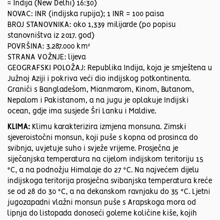
= Indija (New Delhi) 16:30)
NOVAC: INR (indijska rupija); 1 INR = 100 paisa
BROJ STANOVNIKA: oko 1,339 milijarde (po popisu
stanovništva iz 2017. god)
POVRŠINA: 3.287.000 km²
STRANA VOŽNJE: lijeva
GEOGRAFSKI POLOŽAJ: Republika Indija, koja je smještena u
Južnoj Aziji i pokriva veći dio indijskog potkontinenta.
Graniči s Bangladešom, Mianmarom, Kinom, Butanom,
Nepalom i Pakistanom, a na jugu je oplakuje Indijski
ocean, gdje ima susjede Šri Lanku i Maldive.
KLIMA:
Klimu karakterizira izmjena monsuna. Zimski
sjeveroistočni monsun, koji puše s kopna od prosinca do
svibnja, uvjetuje suho i svježe vrijeme. Prosječna je
siječanjska temperatura na cijelom indijskom teritoriju 15
°C, a na podnožju Himalaje do 27 °C. Na najvećem dijelu
indijskoga teritorija prosječna svibanjska temperatura kreće
se od 28 do 30 °C, a na dekanskom ravnjaku do 35 °C. Ljetni
jugozapadni vlažni monsun puše s Arapskoga mora od
lipnja do listopada donoseći goleme količine kiše, kojih