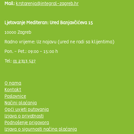
Mail:
krstarenja@integral-zagreb.hr
Ljetovanje Mediteran: Ured Banjavčićeva 15
10000 Zagreb
Radno vrijeme: Uz najavu (ured ne radi sa klijentima)
Pon. - Pet.: 09:00 - 15:00 h
Tel:
01 2313 527
O nama
Kontakt
Poslovnice
Načini plaćanja
Opći uvjeti putovanja
Izjava o privatnosti
Podnošenje prigovora
Izjava o sigurnosti načina plaćanja