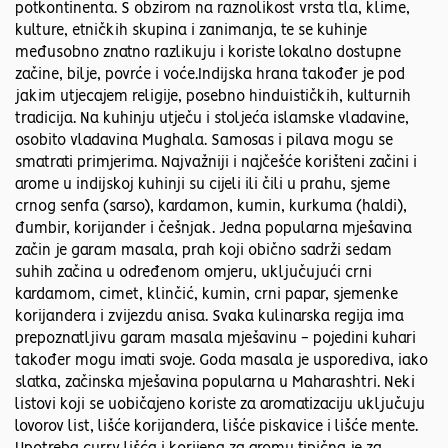
potkontinenta. S obzirom na raznolikost vrsta tla, klime,
kulture, etničkih skupina i zanimanja, te se kuhinje
međusobno znatno razlikuju i koriste lokalno dostupne
začine, bilje, povrće i voće.Indijska hrana također je pod
jakim utjecajem religije, posebno hinduističkih, kulturnih
tradicija. Na kuhinju utječu i stoljeća islamske vladavine,
osobito vladavina Mughala. Samosas i pilava mogu se
smatrati primjerima. Najvažniji i najčešće korišteni začini i
arome u indijskoj kuhinji su cijeli ili čili u prahu, sjeme
crnog senfa (sarso), kardamon, kumin, kurkuma (haldi),
đumbir, korijander i češnjak. Jedna popularna mješavina
začin je garam masala, prah koji obično sadrži sedam
suhih začina u određenom omjeru, uključujući crni
kardamom, cimet, klinčić, kumin, crni papar, sjemenke
korijandera i zvijezdu anisa. Svaka kulinarska regija ima
prepoznatljivu garam masala mješavinu - pojedini kuhari
također mogu imati svoje. Goda masala je usporediva, iako
slatka, začinska mješavina popularna u Maharashtri. Neki
listovi koji se uobičajeno koriste za aromatizaciju uključuju
lovorov list, lišće korijandera, lišće piskavice i lišće mente.