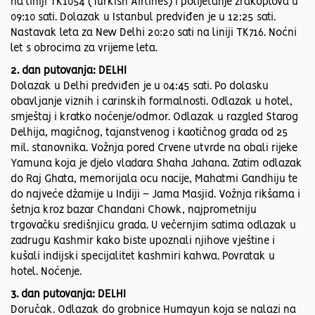
na liniji TK1054 (Turkish Airlines) i polijetanje zrakoplova u
09:10 sati. Dolazak u Istanbul predviđen je u 12:25 sati.
Nastavak leta za New Delhi 20:20 sati na liniji TK716. Noćni
let s obrocima za vrijeme leta.
2. dan putovanja: DELHI
Dolazak u Delhi predviđen je u 04:45 sati. Po dolasku
obavljanje viznih i carinskih formalnosti. Odlazak u hotel,
smještaj i kratko noćenje/odmor. Odlazak u razgled Starog
Delhija, magičnog, tajanstvenog i kaotičnog grada od 25
mil. stanovnika. Vožnja pored Crvene utvrde na obali rijeke
Yamuna koja je djelo vladara Shaha Jahana. Zatim odlazak
do Raj Ghata, memorijala ocu nacije, Mahatmi Gandhiju te
do najveće džamije u Indiji – Jama Masjid. Vožnja rikšama i
šetnja kroz bazar Chandani Chowk, najprometniju
trgovačku središnjicu grada. U večernjim satima odlazak u
zadrugu Kashmir kako biste upoznali njihove vještine i
kušali indijski specijalitet kashmiri kahwa. Povratak u
hotel. Noćenje.
3. dan putovanja: DELHI
Doručak. Odlazak do grobnice Humayun koja se nalazi na