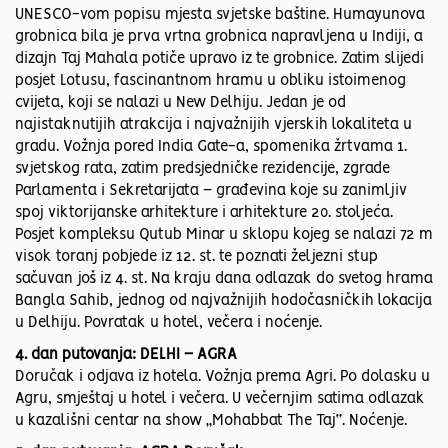
UNESCO-vom popisu mjesta svjetske baštine. Humayunova
grobnica bila je prva vrtna grobnica napravljena u Indiji, a
dizajn Taj Mahala potiče upravo iz te grobnice. Zatim slijedi
posjet Lotusu, fascinantnom hramu u obliku istoimenog
cvijeta, koji se nalazi u New Delhiju. Jedan je od
najistaknutijih atrakcija i najvažnijih vjerskih lokaliteta u
gradu. Vožnja pored India Gate-a, spomenika žrtvama 1.
svjetskog rata, zatim predsjedničke rezidencije, zgrade
Parlamenta i Sekretarijata – građevina koje su zanimljiv
spoj viktorijanske arhitekture i arhitekture 20. stoljeća.
Posjet kompleksu Qutub Minar u sklopu kojeg se nalazi 72 m
visok toranj pobjede iz 12. st. te poznati željezni stup
sačuvan još iz 4. st. Na kraju dana odlazak do svetog hrama
Bangla Sahib, jednog od najvažnijih hodočasničkih lokacija
u Delhiju. Povratak u hotel, večera i noćenje.
4. dan putovanja: DELHI – AGRA
Doručak i odjava iz hotela. Vožnja prema Agri. Po dolasku u
Agru, smještaj u hotel i večera. U večernjim satima odlazak
u kazališni centar na show „Mohabbat The Taj“. Noćenje.