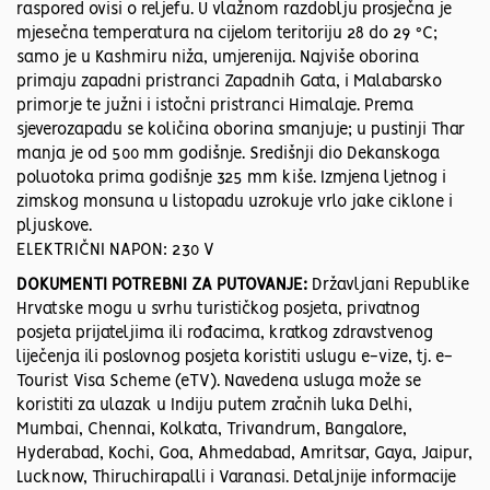
raspored ovisi o reljefu. U vlažnom razdoblju prosječna je
mjesečna temperatura na cijelom teritoriju 28 do 29 °C;
samo je u Kashmiru niža, umjerenija. Najviše oborina
primaju zapadni pristranci Zapadnih Gata, i Malabarsko
primorje te južni i istočni pristranci Himalaje. Prema
sjeverozapadu se količina oborina smanjuje; u pustinji Thar
manja je od 500 mm godišnje. Središnji dio Dekanskoga
poluotoka prima godišnje 325 mm kiše. Izmjena ljetnog i
zimskog monsuna u listopadu uzrokuje vrlo jake ciklone i
pljuskove.
ELEKTRIČNI NAPON: 230 V
DOKUMENTI POTREBNI ZA PUTOVANJE:
Državljani Republike
Hrvatske mogu u svrhu turističkog posjeta, privatnog
posjeta prijateljima ili rođacima, kratkog zdravstvenog
liječenja ili poslovnog posjeta koristiti uslugu e-vize, tj. e-
Tourist Visa Scheme (eTV). Navedena usluga može se
koristiti za ulazak u Indiju putem zračnih luka Delhi,
Mumbai, Chennai, Kolkata, Trivandrum, Bangalore,
Hyderabad, Kochi, Goa, Ahmedabad, Amritsar, Gaya, Jaipur,
Lucknow, Thiruchirapalli i Varanasi. Detaljnije informacije