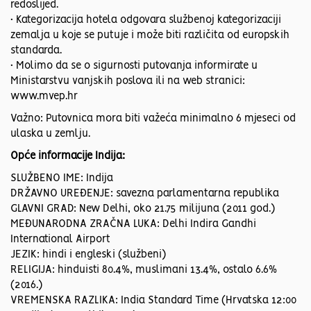
redoslijed.
• Kategorizacija hotela odgovara službenoj kategorizaciji
zemalja u koje se putuje i može biti različita od europskih
standarda.
• Molimo da se o sigurnosti putovanja informirate u
Ministarstvu vanjskih poslova ili na web stranici:
www.mvep.hr
Važno: Putovnica mora biti važeća minimalno 6 mjeseci od
ulaska u zemlju.
Opće informacije Indija:
SLUŽBENO IME: Indija
DRŽAVNO UREĐENJE: savezna parlamentarna republika
GLAVNI GRAD: New Delhi, oko 21.75 milijuna (2011 god.)
MEĐUNARODNA ZRAČNA LUKA: Delhi Indira Gandhi
International Airport
JEZIK: hindi i engleski (službeni)
RELIGIJA: hinduisti 80.4%, muslimani 13.4%, ostalo 6.6%
(2016.)
VREMENSKA RAZLIKA: India Standard Time (Hrvatska 12:00