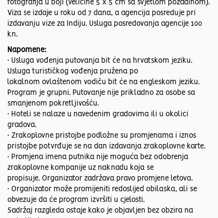
fotografija u boji (veličine 5 x 5 cm sa svjetlom pozadinom).
Viza se izdaje u roku od 7 dana, a agencija posreduje pri
izdavanju vize za Indiju. Usluga posredovanja agencije 100
kn.
Napomene:
• Usluga vođenja putovanja bit će na hrvatskom jeziku.
Usluga turističkog vođenja pružena po
lokalnom ovlaštenom vodiču bit će na engleskom jeziku.
Program je grupni. Putovanje nije prikladno za osobe sa
smanjenom pokretljivošću.
• Hoteli se nalaze u navedenim gradovima ili u okolici
gradova.
• Zrakoplovne pristojbe podložne su promjenama i iznos
pristojbe potvrđuje se na dan izdavanja zrakoplovne karte.
• Promjena imena putnika nije moguća bez odobrenja
zrakoplovne kompanije uz naknadu koja se
propisuje. Organizator zadržava pravo promjene letova.
• Organizator može promijeniti redoslijed obilaska, ali se
obvezuje da će program izvršiti u cjelosti.
Sadržaj razgleda ostaje kako je objavljen bez obzira na