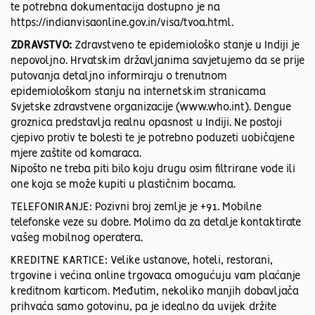
te potrebna dokumentacija dostupno je na
https://indianvisaonline.gov.in/visa/tvoa.html.
ZDRAVSTVO:
Zdravstveno te epidemiološko stanje u Indiji je
nepovoljno. Hrvatskim državljanima savjetujemo da se prije
putovanja detaljno informiraju o trenutnom
epidemiološkom stanju na internetskim stranicama
Svjetske zdravstvene organizacije (www.who.int). Dengue
groznica predstavlja realnu opasnost u Indiji. Ne postoji
cjepivo protiv te bolesti te je potrebno poduzeti uobičajene
mjere zaštite od komaraca.
Nipošto ne treba piti bilo koju drugu osim filtrirane vode ili
one koja se može kupiti u plastičnim bocama.
TELEFONIRANJE: Pozivni broj zemlje je +91. Mobilne
telefonske veze su dobre. Molimo da za detalje kontaktirate
vašeg mobilnog operatera.
KREDITNE KARTICE: Velike ustanove, hoteli, restorani,
trgovine i većina online trgovaca omogućuju vam plaćanje
kreditnom karticom. Međutim, nekoliko manjih dobavljača
prihvaća samo gotovinu, pa je idealno da uvijek držite