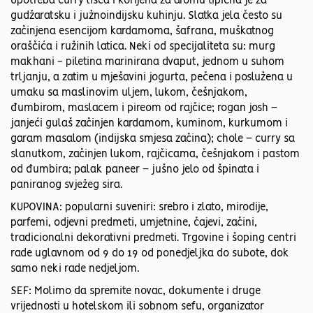
Upotreba curry lišća i korijena za aromu tipična je za
gudžaratsku i južnoindijsku kuhinju. Slatka jela često su
začinjena esencijom kardamoma, šafrana, muškatnog
oraščića i ružinih latica. Neki od specijaliteta su: murg
makhani - piletina marinirana dvaput, jednom u suhom
trljanju, a zatim u mješavini jogurta, pečena i poslužena u
umaku sa maslinovim uljem, lukom, češnjakom,
đumbirom, maslacem i pireom od rajčice; rogan josh –
janjeći gulaš začinjen kardamom, kuminom, kurkumom i
garam masalom (indijska smjesa začina); chole – curry sa
slanutkom, začinjen lukom, rajčicama, češnjakom i pastom
od đumbira; palak paneer – jušno jelo od špinata i
paniranog svježeg sira.
KUPOVINA: popularni suveniri: srebro i zlato, mirodije,
parfemi, odjevni predmeti, umjetnine, čajevi, začini,
tradicionalni dekorativni predmeti. Trgovine i šoping centri
rade uglavnom od 9 do 19 od ponedjeljka do subote, dok
samo neki rade nedjeljom.
SEF: Molimo da spremite novac, dokumente i druge
vrijednosti u hotelskom ili sobnom sefu, organizator