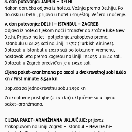
8. dan putovanja: JAIPUR – DELHI
Nakon doručka odjava iz hotela. Vožnja prema Delhiju. Po
dolasku u Delhi, prijava u hotel i smještaj. Večera i noćenje.
9. dan putovanja: DELHI – ISTANBUL – ZAGREB
Odjava iz hotela tijekom noći i transfer do zračne luke New
Delhi. Prijava na let i polijetanje zrakoplova prema
Istanbulu u 06:25 sati na liniji TK717 (Turkish Airlines).
Dolazak u Istanbul u 10:30 sati po lokalnom vremenu,
nastavak leta prema Zagrebu na liniji TK1055 u 18:10 sati.
Dolazak u Zagreb predviđen je u 19:20 sati.
Cijena paket-aranžmana po osobi u dvokrevetnoj sobi 8.880
kn / First minute: 8.540 kn
Doplata za jednokrevetnu sobu 1.990 kn
Zrakoplovne pristojbe (2.190 kn) uključene su u cijenu
paket-aranžmana.
CIJENA PAKET-ARANŽMANA UKLJUČUJE:
prijevoz
zrakoplovom na liniji Zagreb – Istanbul - New Delhi-