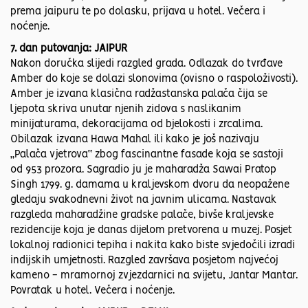
prema jaipuru te po dolasku, prijava u hotel. Večera i
noćenje.
7. dan putovanja: JAIPUR
Nakon doručka slijedi razgled grada. Odlazak do tvrđave
Amber do koje se dolazi slonovima (ovisno o raspoloživosti).
Amber je izvana klasična radžastanska palača čija se
ljepota skriva unutar njenih zidova s naslikanim
minijaturama, dekoracijama od bjelokosti i zrcalima.
Obilazak izvana Hawa Mahal ili kako je još nazivaju
„Palača vjetrova“ zbog fascinantne fasade koja se sastoji
od 953 prozora. Sagradio ju je maharadža Sawai Pratop
Singh 1799. g. damama u kraljevskom dvoru da neopažene
gledaju svakodnevni život na javnim ulicama. Nastavak
razgleda maharadžine gradske palače, bivše kraljevske
rezidencije koja je danas dijelom pretvorena u muzej. Posjet
lokalnoj radionici tepiha i nakita kako biste svjedočili izradi
indijskih umjetnosti. Razgled završava posjetom najvećoj
kameno - mramornoj zvjezdarnici na svijetu, Jantar Mantar.
Povratak u hotel. Večera i noćenje.