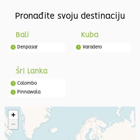
Pronađite svoju destinaciju
Bali
Kuba
Denpasar
Varadero
2
1
Šri Lanka
Colombo
1
Pinnawala
1
Dambulla
1
Polonnaruwa
1
+
Matale
1
−
Kandy
1
Nuwara Eliya
1