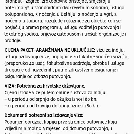
Istanbul- Zagreb, zrakoplovne pristojbe, smještaj u
hotelima 4* u standardnim dvokrevetnim sobama, usluga
polupansiona, 3 noćenja u Delhiju, 2 noćenja u Agri, 2
noćenja u Jaipuru, razglede i ulaznice za objekte koji se
posjećuju prema programu, uslugu voditelja putovanja i
lokalnog vodiča, prijevoz autobusom i trošak organizacije i
prodaje.
CIJENA PAKET-ARANŽMANA NE UKLJUČUJE:
vizu za Indiju,
uslugu izdavanja vize, napojnice za lokalne vodiče i vozača
(preporuka 40 usd), fakultativne sadržaje, obroke i usluge
drugačije od navedenih, putno zdravstveno osiguranje i
osiguranje od otkaza putovanja.
VIZA: Potrebna za hrvatske državljane.
Cijena izrade vize putem online sustava za Indiju:
- u periodu od srpnja do ožujka iznosi 80 kn.
- u periodu od travnja do lipnja iznosi 180 kn.
Dokumenti potrebni za izdavanje vize:
Popunjen obrazac, kopija prve stranice putovnice koja
vrijedi minimalno 6 mjeseci od datuma putovanja, 1