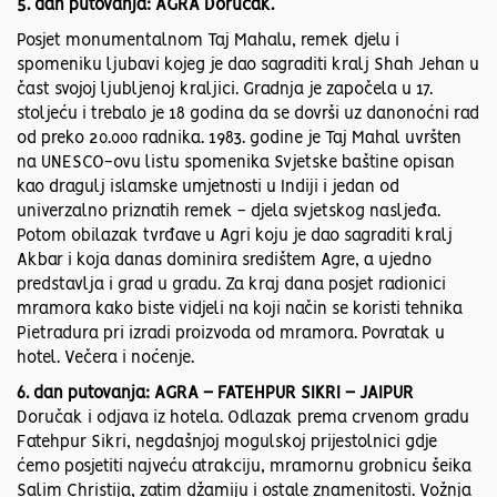
5. dan putovanja: AGRA Doručak.
Posjet monumentalnom Taj Mahalu, remek djelu i
spomeniku ljubavi kojeg je dao sagraditi kralj Shah Jehan u
čast svojoj ljubljenoj kraljici. Gradnja je započela u 17.
stoljeću i trebalo je 18 godina da se dovrši uz danonoćni rad
od preko 20.000 radnika. 1983. godine je Taj Mahal uvršten
na UNESCO-ovu listu spomenika Svjetske baštine opisan
kao dragulj islamske umjetnosti u Indiji i jedan od
univerzalno priznatih remek - djela svjetskog nasljeđa.
Potom obilazak tvrđave u Agri koju je dao sagraditi kralj
Akbar i koja danas dominira središtem Agre, a ujedno
predstavlja i grad u gradu. Za kraj dana posjet radionici
mramora kako biste vidjeli na koji način se koristi tehnika
Pietradura pri izradi proizvoda od mramora. Povratak u
hotel. Večera i noćenje.
6. dan putovanja: AGRA – FATEHPUR SIKRI – JAIPUR
Doručak i odjava iz hotela. Odlazak prema crvenom gradu
Fatehpur Sikri, negdašnjoj mogulskoj prijestolnici gdje
ćemo posjetiti najveću atrakciju, mramornu grobnicu šeika
Salim Christija, zatim džamiju i ostale znamenitosti. Vožnja