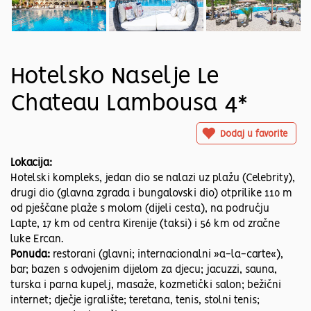
Hotelsko Naselje Le
Chateau Lambousa 4*
Dodaj u favorite
Lokacija:
Hotelski kompleks, jedan dio se nalazi uz plažu (Celebrity),
drugi dio (glavna zgrada i bungalovski dio) otprilike 110 m
od pješčane plaže s molom (dijeli cesta), na području
Lapte, 17 km od centra Kirenije (taksi) i 56 km od zračne
luke Ercan.
Ponuda:
restorani (glavni; internacionalni »a-la-carte«),
bar; bazen s odvojenim dijelom za djecu; jacuzzi, sauna,
turska i parna kupelj, masaže, kozmetički salon; bežični
internet; dječje igralište; teretana, tenis, stolni tenis;