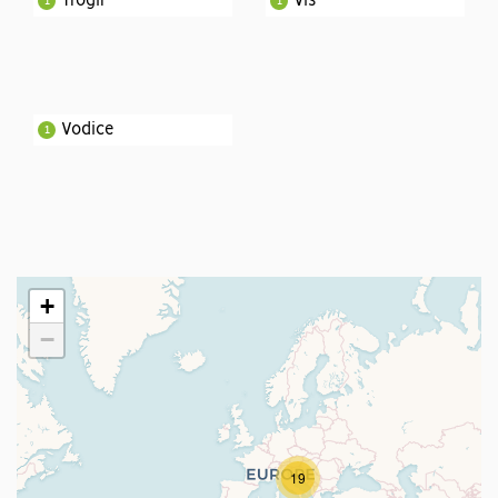
Trogir
Vis
1
1
Vodice
1
+
−
19