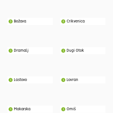
Božava
Crikvenica
3
2
Dramalj
Dugi Otok
1
1
Lastovo
Lovran
1
1
Makarska
Omiš
1
1