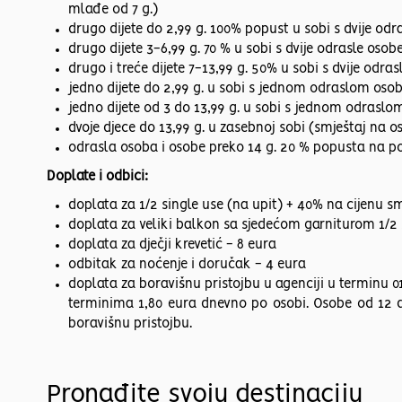
mlađe od 7 g.)
drugo dijete do 2,99 g. 100% popust u sobi s dvije odra
drugo dijete 3-6,99 g. 70 % u sobi s dvije odrasle osobe
drugo i treće dijete 7-13,99 g. 50% u sobi s dvije od
jedno dijete do 2,99 g. u sobi s jednom odraslom oso
jedno dijete od 3 do 13,99 g. u sobi s jednom odraslo
dvoje djece do 13,99 g. u zasebnoj sobi (smještaj na
odrasla osoba i osobe preko 14 g. 20 % popusta na 
Doplate i odbici:
doplata za 1/2 single use (na upit) + 40% na cijenu 
doplata za veliki balkon sa sjedećom garniturom 1/2 
doplata za dječji krevetić - 8 eura
odbitak za noćenje i doručak - 4 eura
doplata za boravišnu pristojbu u agenciji u terminu 0
terminima 1,80 eura dnevno po osobi. Osobe od 12 do
boravišnu pristojbu.
Pronađite svoju destinaciju