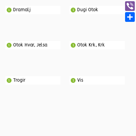
Dramalj
Dugi Otok
1
1
Otok Hvar, Jelsa
Otok Krk, Krk
1
1
Trogir
Vis
1
1