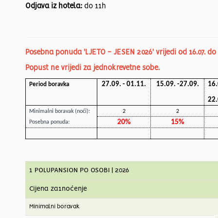
Odjava iz hotela:
do 11h
Posebna ponuda 'LJETO - JESEN 2026' vrijedi od 16.07. do 1
Popust ne vrijedi za jednokrevetne sobe.
27.09. - 01.11.
15.09. -27.09.
16.
Period boravka
22.
Minimalni boravak (noći):
2
2
20%
1
5%
Posebna ponuda:
1 POLUPANSION PO OSOBI | 2026
Cijena za1noćenje
Minimalni boravak