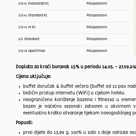
1/2+1 mansarda kl
Polupansion
1/2+1 standard kl
Polupansion
1/2+1 m kl
Polupansion
1/1 standard
Polupansion
1/2+2 apartman
Polupansion
Doplata za kraći boravak 15% u periodu 14.05. - 27.09.20
Cijena uključuje:
buffet doručak & buffet večera (buffet od 10 pax nad
bežični pristup internetu (WiFi) u cijelom hotelu
neograničeno korištenje bazena i fitnessa u vremen
bazen je načelno sezonski zatvoren u okvirnom
eventualno kratko otvaranje tijekom novogodišnjeg per
Popusti:
prvo dijete do 13,99 g. 100% u sobi s dvije odrasle o