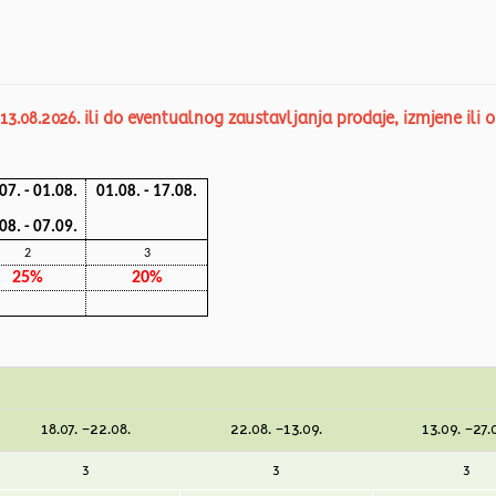
3.08.2026. ili do eventualnog zaustavljanja prodaje, izmjene ili 
07. - 01.08.
01.08. - 17.08.
08. - 07.09.
2
3
25%
2
0
%
18.07. -22.08.
22.08. -13.09.
13.09. -27.
3
3
3