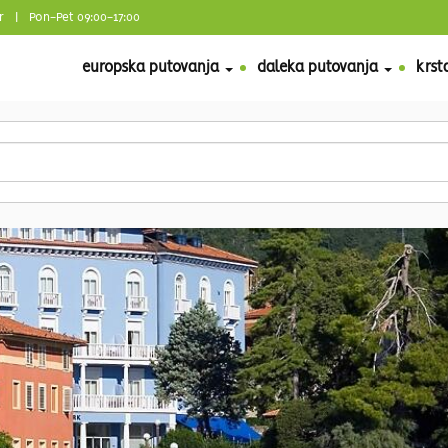
r
| Pon-Pet 09:00-17:00
europska putovanja
daleka putovanja
krst