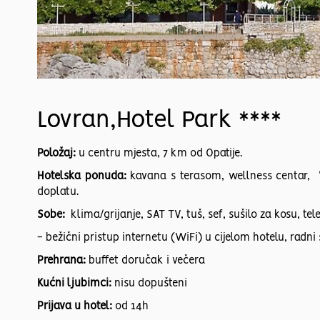
Lovran,
Hotel Park ****
Položaj:
u centru mjesta, 7 km od Opatije.
Hotelska ponuda:
kavana s terasom, wellness centar, W
doplatu.
Sobe:
klima/grijanje, SAT TV, tuš, sef, sušilo za kosu, tel
- bežični pristup internetu (WiFi) u cijelom hotelu, rad
Prehrana:
buffet doručak i večera
Kućni ljubimci:
nisu dopušteni
Prijava u hotel:
od 14h