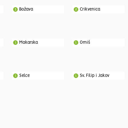
Božava
Crikvenica
3
2
Makarska
Omiš
1
1
Selce
Sv. Filip i Jakov
1
1