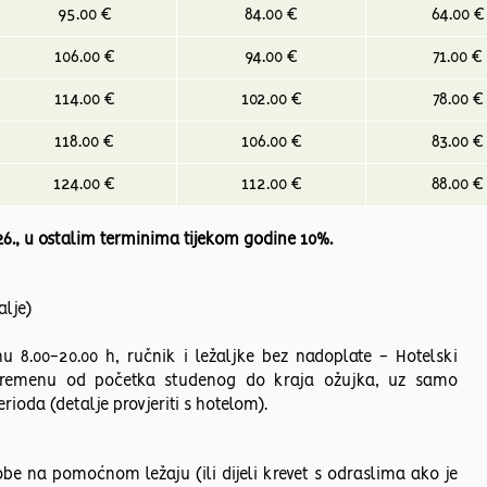
95.00 €
84.00 €
64.00 €
106.00 €
94.00 €
71.00 €
114.00 €
102.00 €
78.00 €
118.00 €
106.00 €
83.00 €
124.00 €
112.00 €
88.00 €
26., u ostalim terminima tijekom godine 10%.
alje)
u 8.00-20.00 h, ručnik i ležaljke bez nadoplate - Hotelski
 vremenu od početka studenog do kraja ožujka, uz samo
ioda (detalje provjeriti s hotelom).
sobe na pomoćnom ležaju (ili dijeli krevet s odraslima ako je