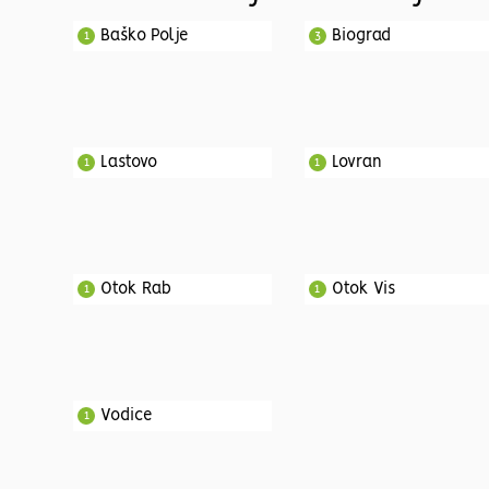
Baško Polje
Biograd
1
3
Lastovo
Lovran
1
1
Otok Rab
Otok Vis
1
1
Vodice
1