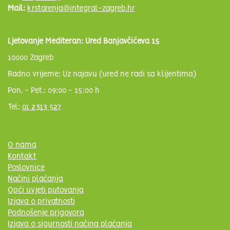
Mail:
krstarenja@integral-zagreb.hr
Ljetovanje Mediteran: Ured Banjavčićeva 15
10000 Zagreb
Radno vrijeme: Uz najavu (ured ne radi sa klijentima)
Pon. - Pet.: 09:00 - 15:00 h
Tel:
01 2313 527
O nama
Kontakt
Poslovnice
Načini plaćanja
Opći uvjeti putovanja
Izjava o privatnosti
Podnošenje prigovora
Izjava o sigurnosti načina plaćanja