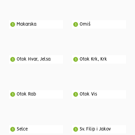
Makarska
Omiš
1
1
Otok Hvar, Jelsa
Otok Krk, Krk
1
1
Otok Rab
Otok Vis
1
1
Selce
Sv. Filip i Jakov
1
1