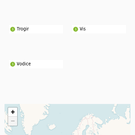
Trogir
Vis
1
1
Vodice
1
+
−