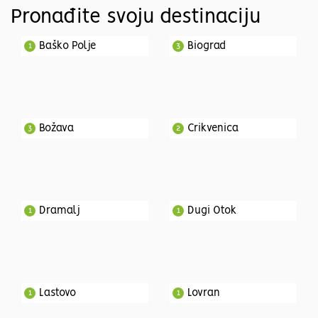
Pronađite svoju destinaciju
Baško Polje
Biograd
1
3
Božava
Crikvenica
3
2
Dramalj
Dugi Otok
1
1
Lastovo
Lovran
1
1