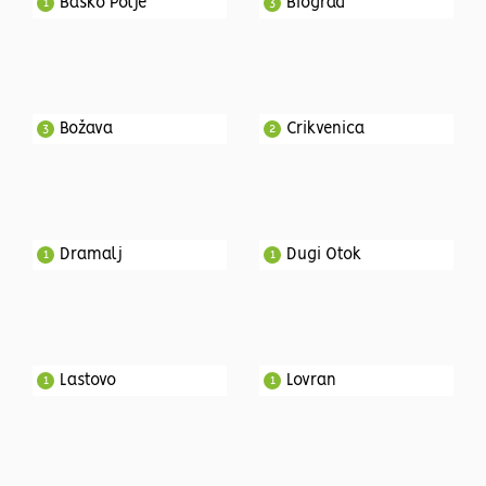
Baško Polje
Biograd
1
3
Božava
Crikvenica
3
2
Dramalj
Dugi Otok
1
1
Lastovo
Lovran
1
1