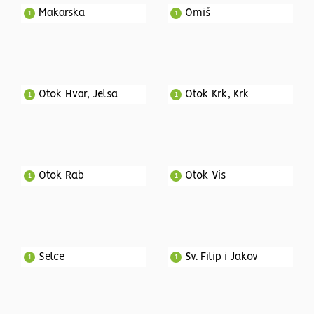
Makarska
Omiš
1
1
Otok Hvar, Jelsa
Otok Krk, Krk
1
1
Otok Rab
Otok Vis
1
1
Selce
Sv. Filip i Jakov
1
1