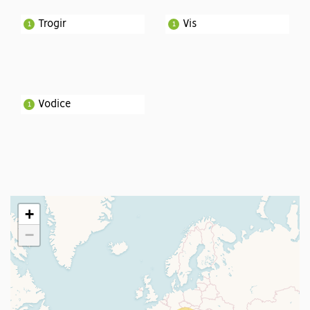
Trogir
Vis
1
1
Vodice
1
+
−