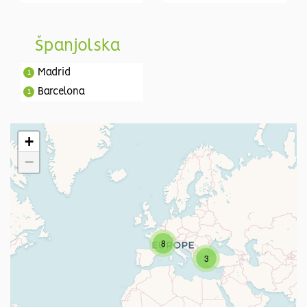
Španjolska
Madrid
1
Barcelona
1
+
−
8
3