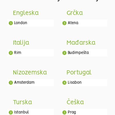
Engleska
Grčka
London
Atena
1
3
Italija
Mađarska
Rim
Budimpešta
2
2
Nizozemska
Portugal
Amsterdam
Lisabon
1
4
Turska
Češka
Istanbul
Prag
2
1