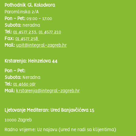
Pothodnik Gl. Kolodvora
Paromlinska 2/A
Pon - Pet:
09:00 - 17:00
Subota:
neradna
Tel:
01 4577 233
,
01 4577 210
Fax:
01 4577 258
Mail:
upit@integral-zagreb.hr
Krstarenja: Heinzelova 44
Pon - Pet:
Subota:
Neradna
Tel:
01 4660 067
Mail:
krstarenja@integral-zagreb.hr
Ljetovanje Mediteran: Ured Banjavčićeva 15
10000 Zagreb
Radno vrijeme: Uz najavu (ured ne radi sa klijentima)