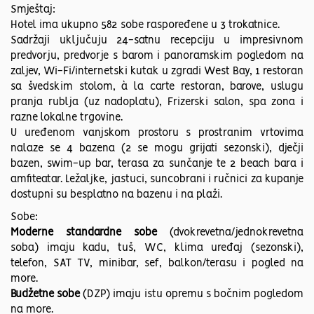
Smještaj:
Hotel ima ukupno 582 sobe raspoređene u 3 trokatnice.
Sadržaji uključuju 24-satnu recepciju u impresivnom
predvorju, predvorje s barom i panoramskim pogledom na
zaljev, Wi-Fi/internetski kutak u zgradi West Bay, 1 restoran
sa švedskim stolom, à la carte restoran, barove, uslugu
pranja rublja (uz nadoplatu), Frizerski salon, spa zona i
razne lokalne trgovine.
U uređenom vanjskom prostoru s prostranim vrtovima
nalaze se 4 bazena (2 se mogu grijati sezonski), dječji
bazen, swim-up bar, terasa za sunčanje te 2 beach bara i
amfiteatar. Ležaljke, jastuci, suncobrani i ručnici za kupanje
dostupni su besplatno na bazenu i na plaži.
Sobe:
Moderne standardne sobe
(dvokrevetna/jednokrevetna
soba) imaju kadu, tuš, WC, klima uređaj (sezonski),
telefon, SAT TV, minibar, sef, balkon/terasu i pogled na
more.
Budžetne sobe
(DZP) imaju istu opremu s bočnim pogledom
na more.