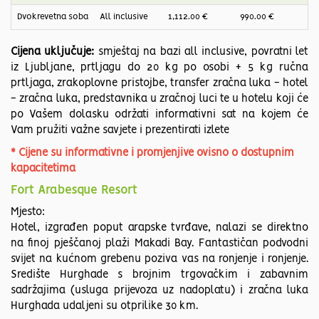
Dvokrevetna soba
All inclusive
1,112.00 €
990.00 €
88
Cijena uključuje:
smještaj na bazi all inclusive, povratni let
iz Ljubljane, prtljagu do 20 kg po osobi + 5 kg ručna
prtljaga, zrakoplovne pristojbe, transfer zračna luka - hotel
- zračna luka, predstavnika u zračnoj luci te u hotelu koji će
po Vašem dolasku održati informativni sat na kojem će
Vam pružiti važne savjete i prezentirati izlete
* Cijene su informativne i promjenjive ovisno o dostupnim
kapacitetima
Fort Arabesque Resort
Mjesto:
Hotel, izgrađen poput arapske tvrđave, nalazi se direktno
na finoj pješčanoj plaži Makadi Bay. Fantastičan podvodni
svijet na kućnom grebenu poziva vas na ronjenje i ronjenje.
Središte Hurghade s brojnim trgovačkim i zabavnim
sadržajima (usluga prijevoza uz nadoplatu) i zračna luka
Hurghada udaljeni su otprilike 30 km.