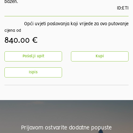
bazen.
ID:ETI
Opći uvjeti poslovanja koji vrijede za ovo putovanje
cijena od
840.00 €
Pošalji upit
Kupi
Ispis
Prijavom ostvarite dodatne popuste