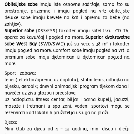
Obiteljske sobe
imaju iste osnovne sadržaje, samo što su
prostranije, prizemne i imaju pogled na vrt; obiteljske
deluxe sobe imaju krevete na kat i opremu za bebe (na
zahtjev).
Superior sobe
(DSS/ESS) također imaju satelitsku LCD TV,
aparat za kavu/čaj i pogled na more.
Superior dvokrevetne
sobe West Bay
(SWD/SWE) još su veće s 38 m² i također
imaju pogled na more. Comfort sobe imaju pogled na vrt, a
premium sobe imaju djelomičan ili djelomičan pogled na
more.
Sport i zabava:
tenis (reflektor/oprema uz doplatu), stolni tenis, odbojka na
pijesku, aerobik; dnevni animacijski program tijekom dana i
navečer uz živu glazbu i predstave.
Uz nadoplatu: fitness centar, biljar i parna kupelj, jacuzzi,
masaže i tretmani u spa zoni, vodeni sportovi mogu se
rezervirati kod lokalnih pružatelja usluga na plaži.
Djeca:
Mini klub za djecu od 4 - 12 godina, mini disco i dječji