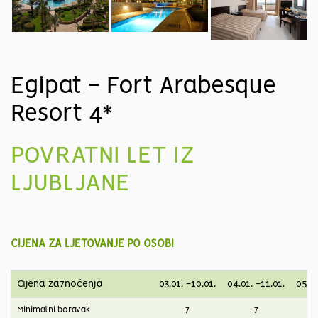
Egipat - Fort Arabesque
Resort 4*
POVRATNI LET IZ
LJUBLJANE
CIJENA ZA LJETOVANJE PO OSOBI
Cijena za7noćenja
03.01. -10.01.
04.01. -11.01.
05.01
Minimalni boravak
7
7