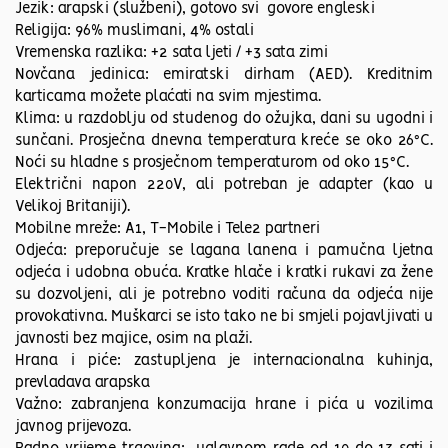
Jezik: arapski (službeni), gotovo svi govore engleski
Religija: 96% muslimani, 4% ostali
Vremenska razlika: +2 sata ljeti / +3 sata zimi
Novčana jedinica: emiratski dirham (AED). Kreditnim
karticama možete plaćati na svim mjestima.
Klima: u razdoblju od studenog do ožujka, dani su ugodni i
sunčani. Prosječna dnevna temperatura kreće se oko 26°C.
Noći su hladne s prosječnom temperaturom od oko 15°C.
Električni napon 220V, ali potreban je adapter (kao u
Velikoj Britaniji).
Mobilne mreže: A1, T-Mobile i Tele2 partneri
Odjeća: preporučuje se lagana lanena i pamučna ljetna
odjeća i udobna obuća. Kratke hlače i kratki rukavi za žene
su dozvoljeni, ali je potrebno voditi računa da odjeća nije
provokativna. Muškarci se isto tako ne bi smjeli pojavljivati u
javnosti bez majice, osim na plaži.
Hrana i piće: zastupljena je internacionalna kuhinja,
prevladava arapska
Važno: zabranjena konzumacija hrane i pića u vozilima
javnog prijevoza.