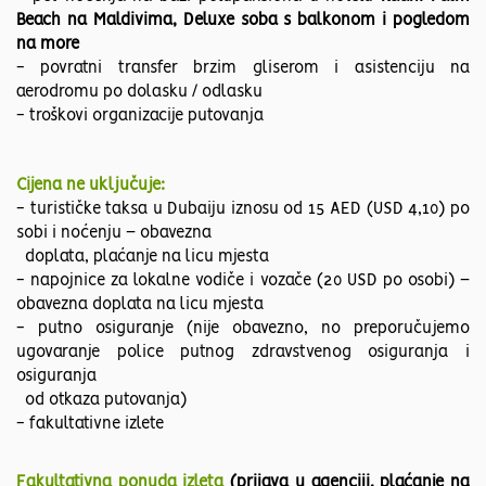
Beach na Maldivima, Deluxe soba s balkonom i pogledom
na more
- povratni transfer brzim gliserom i asistenciju na
aerodromu po dolasku / odlasku
- troškovi organizacije putovanja
Cijena ne uključuje:
- turističke taksa u Dubaiju iznosu od 15 AED (USD 4,10) po
sobi i noćenju – obavezna
doplata, plaćanje na licu mjesta
- napojnice za lokalne vodiče i vozače (20 USD po osobi) –
obavezna doplata na licu mjesta
- putno osiguranje (nije obavezno, no preporučujemo
ugovaranje police putnog zdravstvenog osiguranja i
osiguranja
od otkaza putovanja)
- fakultativne izlete
Fakultativna ponuda izleta
(prijava u agenciji, plaćanje na