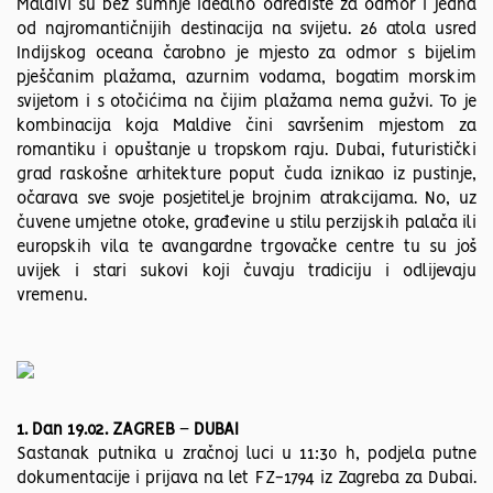
Maldivi su bez sumnje idealno odredište za odmor i jedna
od najromantičnijih destinacija na svijetu. 26 atola usred
Indijskog oceana čarobno je mjesto za odmor s bijelim
pješčanim plažama, azurnim vodama, bogatim morskim
svijetom i s otočićima na čijim plažama nema gužvi. To je
kombinacija koja Maldive čini savršenim mjestom za
romantiku i opuštanje u tropskom raju. Dubai, futuristički
grad raskošne arhitekture poput čuda iznikao iz pustinje,
očarava sve svoje posjetitelje brojnim atrakcijama. No, uz
čuvene umjetne otoke, građevine u stilu perzijskih palača ili
europskih vila te avangardne trgovačke centre tu su još
uvijek i stari sukovi koji čuvaju tradiciju i odlijevaju
vremenu.
1. Dan 19.02. ZAGREB
–
DUBAI
Sastanak putnika u zračnoj luci u 11:30 h, podjela putne
dokumentacije i prijava na let FZ-1794 iz Zagreba za Dubai.