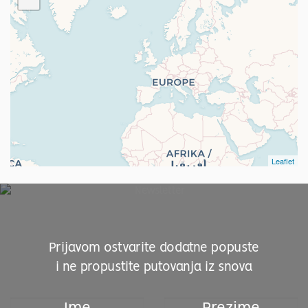
Kandy
1
Nuwara Eliya
1
Leaflet
Prijavom ostvarite dodatne popuste
i ne propustite putovanja iz snova