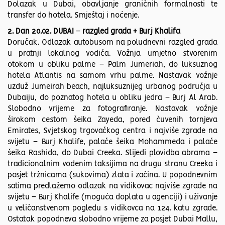
Dolazak u Dubai, obavljanje graničnih formalnosti te
transfer do hotela. Smještaj i noćenje.
2. Dan 20.02. DUBAI
–
razgled grada + Burj Khalifa
Doručak. Odlazak autobusom na poludnevni razgled grada
u pratnji lokalnog vodiča. Vožnja umjetno stvorenim
otokom u obliku palme
–
Palm Jumeriah, do luksuznog
hotela Atlantis na samom vrhu palme. Nastavak vožnje
uzduž Jumeirah beach, najluksuznijeg urbanog područja u
Dubaiju, do poznatog hotela u obliku jedra
–
Burj Al Arab.
Slobodno vrijeme za fotografiranje. Nastavak vožnje
širokom cestom šeika Zayeda, pored čuvenih tornjeva
Emirates, Svjetskog trgovačkog centra i najviše zgrade na
svijetu
–
Burj Khalife, palače šeika Mohammeda i palače
šeika Rashida, do Dubai Creeka. Slijedi plovidba abrama
–
tradicionalnim vodenim taksijima na drugu stranu Creeka i
posjet tržnicama (sukovima) zlata i začina. U popodnevnim
satima predlažemo odlazak na vidikovac najviše zgrade na
svijetu
–
Burj Khalife (moguća doplata u agenciji) i uživanje
u veličanstvenom pogledu s vidikovca na 124. katu zgrade.
Ostatak popodneva slobodno vrijeme za posjet Dubai Mallu,