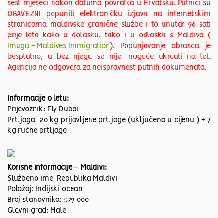
šest mjeseci nakon datuma povratka u Hrvatsku. Putnici su
OBAVEZNI popuniti elektroničku izjavu na internetskim
stranicama maldivske granične službe i to unutar 96 sati
prije leta kako u dolasku, tako i u odlasku s Maldiva (
Imuga - Maldives Immigration
). Popunjavanje obrasca je
besplatno, a bez njega se nije moguće ukrcati na let.
Agencija ne odgovara za neispravnost putnih dokumenata.
Informacije o letu:
Prijevoznik: Fly Dubai
Prtljaga: 20 kg prijavljene prtljage (uključena u cijenu ) + 7
kg ručne prtljage
Korisne informacije
–
Maldivi:
Službeno ime: Republika Maldivi
Položaj: Indijski ocean
Broj stanovnika: 579 000
Glavni grad: Male