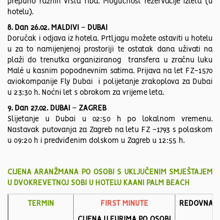
prepuno raznih vrsta riba. Mogućnost rezervacije izleta (u
hotelu).
8. Dan 26.02. MALDIVI
–
DUBAI
Doručak i odjava iz hotela. Prtljagu možete ostaviti u hotelu
u za to namijenjenoj prostoriji te ostatak dana uživati na
plaži do trenutka organiziranog transfera u zračnu luku
Malé u kasnim popodnevnim satima. Prijava na let FZ-1570
aviokompanije Fly Dubai i polijetanje zrakoplova za Dubai
u 23:30 h. Noćni let s obrokom za vrijeme leta.
9. Dan 27.02. DUBAI
–
ZAGREB
Slijetanje u Dubai u 02:50 h po lokalnom vremenu.
Nastavak putovanja za Zagreb na letu FZ -1793 s polaskom
u 09:20 h i predviđenim dolskom u Zagreb u 12:55 h.
CIJENA ARANŽMANA PO OSOBI S UKLJUČENIM SMJEŠTAJEM
U DVOKREVETNOJ SOBI U HOTELU KAANI PALM BEACH
TERMIN
FIRST MINUTE
REDOVNA CI
CIJENA U EURIMA PO OSOBI