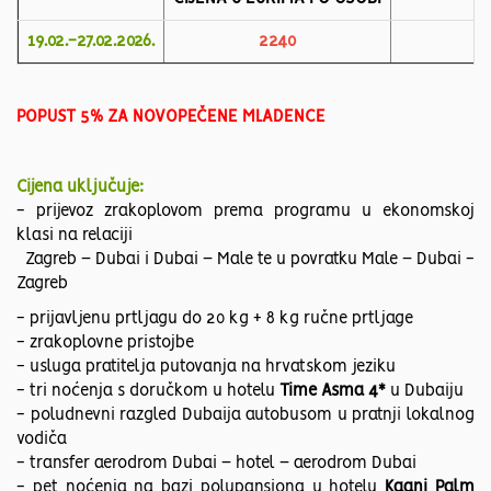
19.02.-27.02.2026.
2240
POPUST 5% ZA NOVOPEČENE MLADENCE
Cijena uključuje:
- prijevoz zrakoplovom prema programu u ekonomskoj
klasi na relaciji
Zagreb
–
Dubai i Dubai – Male te u povratku Male
–
Dubai -
Zagreb
- prijavljenu prtljagu do 20 kg + 8 kg ručne prtljage
- zrakoplovne pristojbe
- usluga pratitelja putovanja na hrvatskom jeziku
- tri noćenja s doručkom u hotelu
Time Asma 4*
u Dubaiju
- poludnevni razgled Dubaija autobusom u pratnji lokalnog
vodiča
- transfer aerodrom Dubai – hotel – aerodrom Dubai
- pet noćenja na bazi polupansiona u hotelu
Kaani Palm