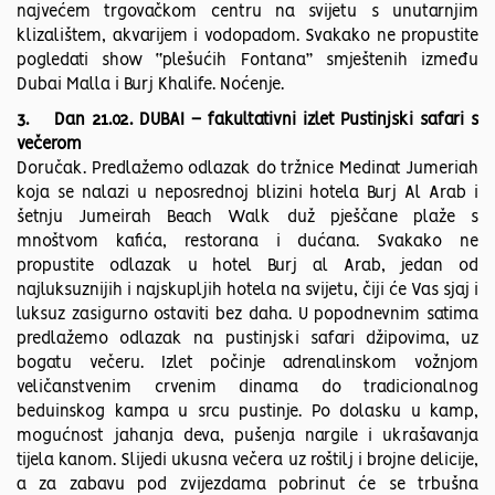
najvećem trgovačkom centru na svijetu s unutarnjim
klizalištem, akvarijem i vodopadom. Svakako ne propustite
pogledati show “plešućih Fontana” smještenih između
Dubai Malla i Burj Khalife. Noćenje.
3. Dan 21.02. DUBAI – fakultativni izlet Pustinjski safari s
večerom
Doručak. Predlažemo odlazak do tržnice Medinat Jumeriah
koja se nalazi u neposrednoj blizini hotela Burj Al Arab i
šetnju Jumeirah Beach Walk duž pješčane plaže s
mnoštvom kafića, restorana i dućana. Svakako ne
propustite odlazak u hotel Burj al Arab, jedan od
najluksuznijih i najskupljih hotela na svijetu, čiji će Vas sjaj i
luksuz zasigurno ostaviti bez daha. U popodnevnim satima
predlažemo odlazak na pustinjski safari džipovima, uz
bogatu večeru. Izlet počinje adrenalinskom vožnjom
veličanstvenim crvenim dinama do tradicionalnog
beduinskog kampa u srcu pustinje. Po dolasku u kamp,
mogućnost jahanja deva, pušenja nargile i ukrašavanja
tijela kanom. Slijedi ukusna večera uz roštilj i brojne delicije,
a za zabavu pod zvijezdama pobrinut će se trbušna