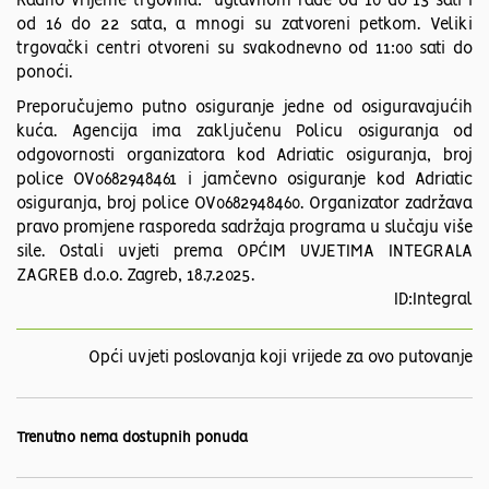
Radno vrijeme trgovina: uglavnom rade od 10 do 13 sati i
od 16 do 22 sata, a mnogi su zatvoreni petkom. Veliki
trgovački centri otvoreni su svakodnevno od 11:00 sati do
ponoći.
Preporučujemo putno osiguranje jedne od osiguravajućih
kuća. Agencija ima zaključenu Policu osiguranja od
odgovornosti organizatora kod Adriatic osiguranja, broj
police OV0682948461 i jamčevno osiguranje kod Adriatic
osiguranja, broj police OV0682948460. Organizator zadržava
pravo promjene rasporeda sadržaja programa u slučaju više
sile. Ostali uvjeti prema OPĆIM UVJETIMA INTEGRALA
ZAGREB d.o.o. Zagreb, 18.7.2025.
ID:Integral
Opći uvjeti poslovanja koji vrijede za ovo putovanje
Trenutno nema dostupnih ponuda