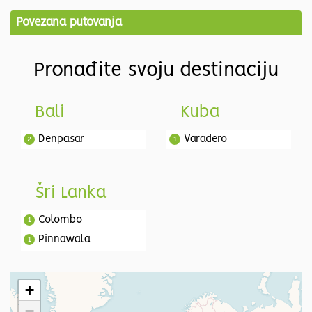
Povezana putovanja
Pronađite svoju destinaciju
Bali
Kuba
Denpasar
Varadero
2
1
Šri Lanka
Colombo
1
Pinnawala
1
Dambulla
1
Polonnaruwa
1
+
Matale
1
−