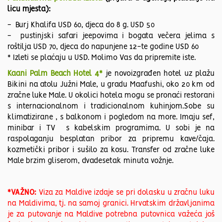
licu mjesta):
- Burj Khalifa USD 60, djeca do 8 g. USD 50
- pustinjski safari jeepovima i bogata večera jelima s
roštilja USD 70, djeca do napunjene 12-te godine USD 60
* Izleti se plaćaju u USD. Molimo Vas da pripremite iste.
Kaani Palm Beach Hotel 4*
je novoizgrađen hotel uz plažu
Bikini na atolu Južni Male, u gradu Maafushi, oko 20 km od
zračne luke Male. U okolici hotela mogu se pronaći restorani
s internacionalnom i tradicionalnom kuhinjom.Sobe su
klimatizirane , s balkonom i pogledom na more. Imaju sef,
minibar i TV s kabelskim programima. U sobi je na
raspolaganju besplatan pribor za pripremu kave/čaja.
kozmetički pribor i sušilo za kosu. Transfer od zračne luke
Male brzim gliserom, dvadesetak minuta vožnje.
*VAŽNO:
Viza za Maldive izdaje se pri dolasku u zračnu luku
na Maldivima, tj. na samoj granici. Hrvatskim državljanima
je za putovanje na Maldive potrebna putovnica važeća još