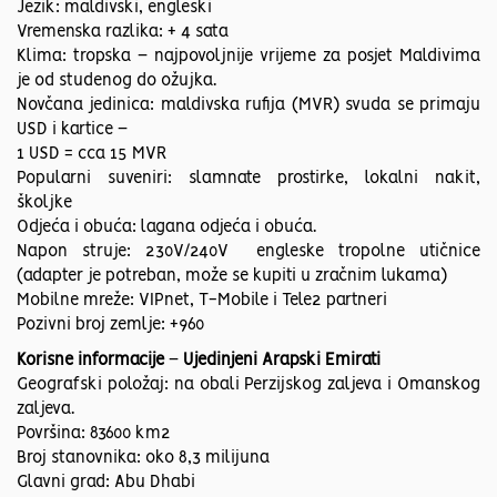
Jezik: maldivski, engleski
Vremenska razlika: + 4 sata
Klima: tropska
–
najpovoljnije vrijeme za posjet Maldivima
je od studenog do ožujka.
Novčana jedinica: maldivska rufija (MVR) svuda se primaju
USD i kartice
–
1 USD = cca 15 MVR
Popularni suveniri: slamnate prostirke, lokalni nakit,
školjke
Odjeća i obuća: lagana odjeća i obuća.
Napon struje: 230V/240V engleske tropolne utičnice
(adapter je potreban, može se kupiti u zračnim lukama)
Mobilne mreže: VIPnet, T-Mobile i Tele2 partneri
Pozivni broj zemlje: +960
Korisne informacije
–
Ujedinjeni Arapski Emirati
Geografski položaj: na obali Perzijskog zaljeva i Omanskog
zaljeva.
Površina: 83600 km2
Broj stanovnika: oko 8,3 milijuna
Glavni grad: Abu Dhabi