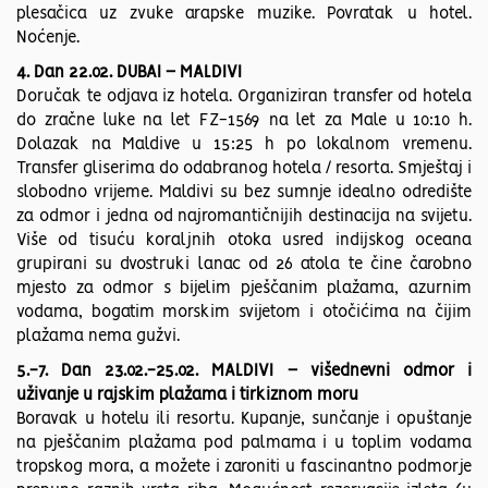
plesačica uz zvuke arapske muzike. Povratak u hotel.
Noćenje.
4. Dan 22.02. DUBAI – MALDIVI
Doručak te odjava iz hotela. Organiziran transfer od hotela
do zračne luke na let FZ-1569 na let za Male u 10:10 h.
Dolazak na Maldive u 15:25 h po lokalnom vremenu.
Transfer gliserima do odabranog hotela / resorta. Smještaj i
slobodno vrijeme. Maldivi su bez sumnje idealno odredište
za odmor i jedna od najromantičnijih destinacija na svijetu.
Više od tisuću koraljnih otoka usred indijskog oceana
grupirani su dvostruki lanac od 26 atola te čine čarobno
mjesto za odmor s bijelim pješčanim plažama, azurnim
vodama, bogatim morskim svijetom i otočićima na čijim
plažama nema gužvi.
5.-7. Dan 23.02.-25.02. MALDIVI – višednevni odmor i
uživanje u rajskim plažama i tirkiznom moru
Boravak u hotelu ili resortu. Kupanje, sunčanje i opuštanje
na pješčanim plažama pod palmama i u toplim vodama
tropskog mora, a možete i zaroniti u fascinantno podmorje