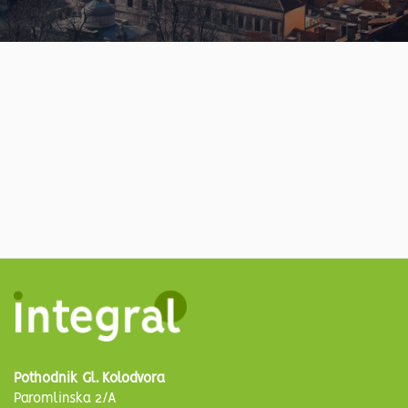
Pothodnik Gl. Kolodvora
Paromlinska 2/A