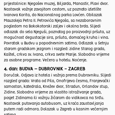
prijestolnice: Njegošev muzej, Biljarda, Manastir, Plavi dvor.
Nastavak vožnje zavojitom cestom, uz poznato izletište
Ivanova Korita, do Nacionalnog parka Lovćen. Obilazak
Mauzoleja Petra II. Petrovića Njegoša, sa nezaboravnim
pogledom na Bokokotorski zaljev i okolna brda. Slijedi
odlazak do sela Njeguši, poznatog po proizvodnji pršuta, uz
mogućnost degustacije sira, pršuta, domaćeg kruha i vina.
Povratak u Budvu u popodnevnim satima. Odlazak u šetnju
starom gradskom jezgrom i razgled: zidine Starog grada,
Kaštel, crkva sv. Ivana, crkva svete Marije. Slobodno vrijeme
za osobne programe. Večera u hotelu. Noćenje.
4. dan: BUDVA – DUBROVNIK - ZAGREB
Doručak. Odjava iz hotela i vožnja prema Dubrovniku. Slijedi
razgled grada: Vrata od Pila, Onofrijeva česma, Franjevački
samostan, katedrala, Knežev dvor, Stradun, Orlandov stup,
Zidine. Slobodno vrijeme za vlastito istraživanje grada,
posjet Zidinama ili vožnju žičarom do vidikovca na Srđu.
Nastavak putovanja autobusom, uz kraća zaustavljanja
putem radi odmora. Dolazak u Zagreb u kasnim večernjim