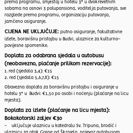
prema programu, smještaj u hotelu 3* u dvokrevetnim
sobama na osnovi 3 polupansiona, voditelja putovanja, sve
razglede prema programu, organizaciju putovanja,
jamčeno osiguranje.
CIJENA NE UKLJUČUJE:
putno osiguranje, fakultativne
izlete, boravišnu pristojbu u Budvi, ulaznice za kulturno-
povijesne spomenike.
Doplata za odabrana sjedala u autobusu
(neobavezno, plaćanje prilikom rezervacije):
1. red (sjedala 3,4): €15
2. red (sjedala 5,6,7,8): €15
Obavezna doplata za boravišnu pristojbu i osiguranje u
hotelu 3* u Budvi: €1,50 po osobi i noćenju (plaćanje na licu
mjesta).
Doplata za izlete (plaćanje na licu mjesta):
Bokokotorski zaljev €30
- uključuje ulaznicu u katedralu Sv. Tripuna, brodić i
ulaznicu za otok Gospe od Škrpjela, prijevoz autobusom,