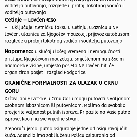
voditelja putovanja, razglede u pratnji lokalnog vodiča i
voditelja putovanja
Cetinje – Lovćen €30
- uključuje izletničku taksu u Cetinju, ulaznicu u NP
Lovćen, ulaznicu za Njegošev mauzolej, prijevoz autobusom,
razglede u pratnji lokalnog vodiča i voditelja putovanja
Napomena:
u slučaju lošeg vremena i nemogućnosti
pristupa Njegoševom mauzoleju, smještenom na 1.660 m
nadmorske visine, umjesto posjeta NP Lovćen biti će
organiziran posjet i razgled Podgorice.
GRANIČNE FORMALNOSTI ZA ULAZAK U CRNU
GORU
Državljani Hrvatske u Crnu Goru mogu putovati s valjanom
osobnom iskaznicom ili putovnicom. Molimo da svakako
provjerite valjanost putnih isprava. Pripazite na Vaše putne
isprave, kao i na sve vrijedne stvari.
Preporučujemo putno osiguranje jedne od osiguravajućih
kuća. Agencija ima zaključenu Policu osiguranja od