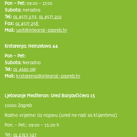
Pon - Pet:
09:00 - 17:00
Subota:
neradna
Tel:
01 4577 233
,
01 4577 210
Fax:
01 4577 258
Mail:
upit@integral-zagreb.hr
Krstarenja: Heinzelova 44
Pon - Pet:
Subota:
Neradna
Tel:
01 4660 067
Mail:
krstarenja@integral-zagreb.hr
Ljetovanje Mediteran: Ured Banjavčićeva 15
10000 Zagreb
Radno vrijeme: Uz najavu (ured ne radi sa klijentima)
Pon. - Pet.: 09:00 - 15:00 h
Tel:
01 2313 527