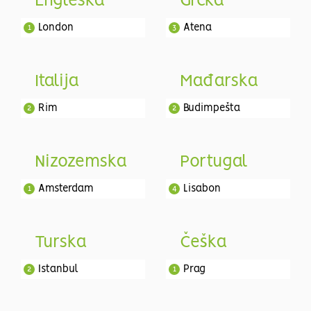
Engleska
Grčka
London
Atena
1
3
Italija
Mađarska
Rim
Budimpešta
2
2
Nizozemska
Portugal
Amsterdam
Lisabon
1
4
Turska
Češka
Istanbul
Prag
2
1