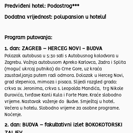
Predviđeni hotel: Podostrog***
Dodatna vrijednost: polupansion u hotelu!
Program putovanja:
1. dan: ZAGREB – HERCEG NOVI - BUDVA
Polazak autobusa u 5:30 sati s Autobusnog kolodvora u
Zagrebu. Vožnja autobusom Apreko Karlovca, Zadra i Splita
(moguć ukrcaj putnika) do Crne Gore, uz kraća
zaustavljanja putem radi odmora. Dolazak u Herceg Novi,
grad stepenica, mimoza i pisaca. Slijedi razgled grada:
crkva sv. Jeronima, crkva s. Leopolda Mandića, trg Nikole
Đurovića, tvrđave Kanli Kula i Forte Mare. Kraće slobodno
vrijeme. Nastavak voženje do Budve. Smještaj u hotel.
Večera u hotelu. Slobodno vrijeme za osobne programe.
Noćenje.
2. dan: BUDVA – fakultativni izlet BOKOKOTORSKI