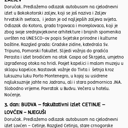
ZALJEV
Doručak. Predlažemo odlazak autobusom na cjelodnevni
izlet u Bokokotorski zaljev, koji se još naziva i Zaljev
hrvatskih svetaca, i jedan je od najljepših zaljeva svijeta.
Odlazak do Kotora, grada trgovaca i moreplovaca, koji je
zbog svoje srednjovjekovne arhitekture i brojnih spomenika
uvršten na UNESCO-ov popis Svjetske prirodne i kulturne
baštine. Razgled grada: Gradske zidine, katedrala Sv.
Tripuna, Pomorski fakultet. Slijedi vožnja do gradića
Perasta i izlet brodićem na otok Gospa od Škrpjela, umjetno
izgrađenog otoka na hridi. Posjet kapelici i malom muzeju u
sklopu kapelice. Nastavak vožnje do Tivta i šetnja kroz
luksuznu luku Porto Montenegro, u kojoj su usidrene
najluksuznije jahte na Jadranu, ali i stara podmornica JNA.
Slobodno vrijeme. Povratak u Budvu. Večera u hotelu.
Noćenje.
3. dan: BUDVA – fakultativni izlet CETINJE –
LOVĆEN - NJEGUŠI
Doručak. Predlažemo odlazak autobusom na cjelodnevni
izlet Lovćen – Cetinje. Razgled Cetinja, stare crnogorske