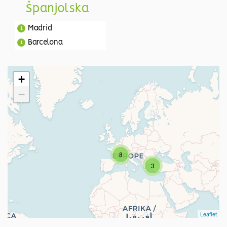
Španjolska
Madrid
1
Barcelona
1
+
−
8
3
Leaflet