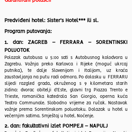
Garantirani polasci!
Predviđeni hotel: Sister's Hotel*** ili sl.
Program putovanja:
1. dan: ZAGREB – FERRARA – SORENTINSKI
POLUOTOK
Polazak autobusa u 5:00 sati s Autobusnog kolodvora u
Zagrebu. Vožnja preko Karlovca i Rijeke (moguć ukrcaj
putnika), te dalje Slovenijom i Italijom, uz kraća
zaustavljanja na putu radi odmora. Po dolasku u FERRARU
slijedi razgled grada, okruženog s 9 kilometara starih
zidina: dvorac obitelji d'Este, glavni trg Piazza Trento e
Trieste, romanička katedrala San Giorgio, operna kuća
Teatro Communale. Slobodno vrijeme za ručak. Nastavak
vožnje prema Sorentinskom poluotoku. Dolazak u hotel u
večernjim satima. Smještaj u hotel. Noćenje.
2. dan: fakultativni izlet POMPEJI – NAPULJ