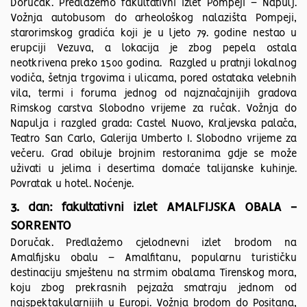
Doručak. Predlažemo fakultativni izlet Pompeji – Napulj.
Vožnja autobusom do arheološkog nalazišta Pompeji,
starorimskog gradića koji je u ljeto 79. godine nestao u
erupciji Vezuva, a lokacija je zbog pepela ostala
neotkrivena preko 1500 godina. Razgled u pratnji lokalnog
vodiča, šetnja trgovima i ulicama, pored ostataka velebnih
vila, termi i foruma jednog od najznačajnijih gradova
Rimskog carstva Slobodno vrijeme za ručak. Vožnja do
Napulja i razgled grada: Castel Nuovo, Kraljevska palača,
Teatro San Carlo, Galerija Umberto I. Slobodno vrijeme za
večeru. Grad obiluje brojnim restoranima gdje se može
uživati u jelima i desertima domaće talijanske kuhinje.
Povratak u hotel. Noćenje.
3. dan: fakultativni izlet AMALFIJSKA OBALA -
SORRENTO
Doručak. Predlažemo cjelodnevni izlet brodom na
Amalfijsku obalu – Amalfitanu, popularnu turističku
destinaciju smještenu na strmim obalama Tirenskog mora,
koju zbog prekrasnih pejzaža smatraju jednom od
najspektakularnijih u Europi. Vožnja brodom do Positana,