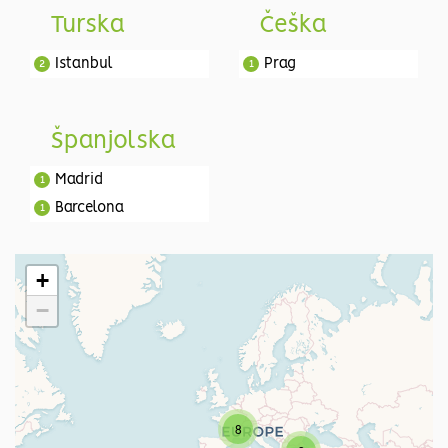
Turska
Češka
Istanbul
Prag
2
1
Španjolska
Madrid
1
Barcelona
1
+
−
8