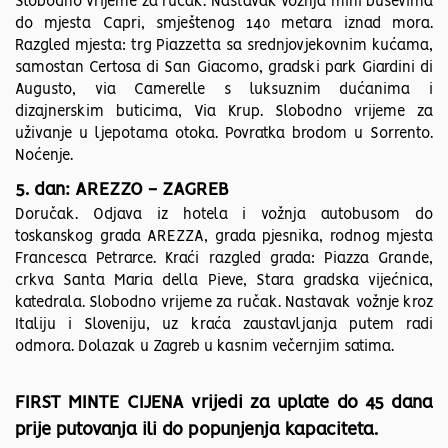
Slobodno vrijeme za ručak. Nastavak vožnja mini busevima
do mjesta Capri, smještenog 140 metara iznad mora.
Razgled mjesta: trg Piazzetta sa srednjovjekovnim kućama,
samostan Certosa di San Giacomo, gradski park Giardini di
Augusto, via Camerelle s luksuznim dućanima i
dizajnerskim buticima, Via Krup. Slobodno vrijeme za
uživanje u ljepotama otoka. Povratka brodom u Sorrento.
Noćenje.
5. dan: AREZZO - ZAGREB
Doručak. Odjava iz hotela i vožnja autobusom do
toskanskog grada AREZZA, grada pjesnika, rodnog mjesta
Francesca Petrarce. Kraći razgled grada: Piazza Grande,
crkva Santa Maria della Pieve, Stara gradska vijećnica,
katedrala. Slobodno vrijeme za ručak. Nastavak vožnje kroz
Italiju i Sloveniju, uz kraća zaustavljanja putem radi
odmora. Dolazak u Zagreb u kasnim večernjim satima.
FIRST MINTE CIJENA vrijedi za uplate do 45 dana
prije putovanja ili do popunjenja kapaciteta.