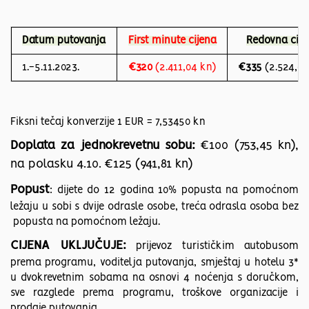
Datum putovanja
First minute cijena
Redovna cije
1.-5.11.2023.
€320
(2.411,04 kn)
€335
(2.524,06
Fiksni tečaj konverzije 1 EUR = 7,53450 kn
Doplata za jednokrevetnu sobu:
€100 (753,45 kn),
na polasku 4.10. €125 (941,81 kn)
Popust
: dijete do 12 godina 10% popusta na pomoćnom
ležaju u sobi s dvije odrasle osobe, treća odrasla osoba bez
popusta na pomoćnom ležaju.
CIJENA UKLJUČUJE:
prijevoz turističkim autobusom
prema programu, voditelja putovanja, smještaj u hotelu 3*
u dvokrevetnim sobama na osnovi 4 noćenja s doručkom,
sve razglede prema programu, troškove organizacije i
prodaje putovanja.