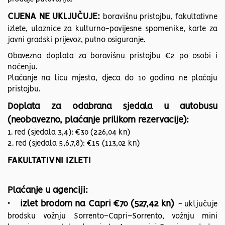
CIJENA NE UKLJUČUJE:
boravišnu pristojbu, fakultativne
izlete, ulaznice za kulturno-povijesne spomenike, karte za
javni gradski prijevoz, putno osiguranje.
Obavezna doplata za boravišnu pristojbu €2 po osobi i
noćenju.
Plaćanje na licu mjesta, djeca do 10 godina ne plaćaju
pristojbu.
Doplata za odabrana sjedala u autobusu
(neobavezno, plaćanje prilikom rezervacije):
1. red (sjedala 3,4): €30 (226,04 kn)
2. red (sjedala 5,6,7,8): €15 (113,02 kn)
FAKULTATIVNI IZLETI
Plaćanje u agenciji:
• izlet brodom na Capri €70 (527,42 kn)
- uključuje
brodsku vožnju Sorrento–Capri–Sorrento, vožnju mini