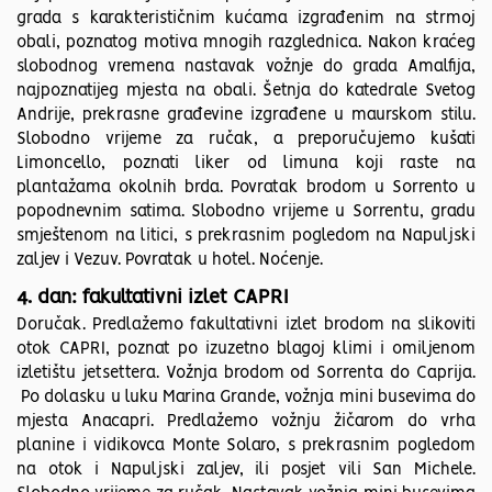
grada s karakterističnim kućama izgrađenim na strmoj
obali, poznatog motiva mnogih razglednica. Nakon kraćeg
slobodnog vremena nastavak vožnje do grada Amalfija,
najpoznatijeg mjesta na obali. Šetnja do katedrale Svetog
Andrije, prekrasne građevine izgrađene u maurskom stilu.
Slobodno vrijeme za ručak, a preporučujemo kušati
Limoncello, poznati liker od limuna koji raste na
plantažama okolnih brda. Povratak brodom u Sorrento u
popodnevnim satima. Slobodno vrijeme u Sorrentu, gradu
smještenom na litici, s prekrasnim pogledom na Napuljski
zaljev i Vezuv. Povratak u hotel. Noćenje.
4. dan: fakultativni izlet CAPRI
Doručak. Predlažemo fakultativni izlet brodom na slikoviti
otok CAPRI, poznat po izuzetno blagoj klimi i omiljenom
izletištu jetsettera. Vožnja brodom od Sorrenta do Caprija.
Po dolasku u luku Marina Grande, vožnja mini busevima do
mjesta Anacapri. Predlažemo vožnju žičarom do vrha
planine i vidikovca Monte Solaro, s prekrasnim pogledom
na otok i Napuljski zaljev, ili posjet vili San Michele.