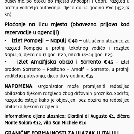
busevima po otoku do mjesta Anacapri i Capri, razgled u
pratnji voditelja putovanja, djeca do 12 godina €60 (452,07
kn)
Plaćanje na licu mjesta (obavezna prijava kod
rezervacije u agenciji)
• izlet Pompeji – Napulj €40 -
uključena ulaznica za
razgled Pompeja u pratnji lokalnog vodiča i razgled
Napulja, djeca do 17 god. €20, mladi 18-24 god. €25
• izlet Amalfijska obala i Sorrento €45
– izlet
brodom Sorrento – Positano – Amalfi - Sorrento, u pratnji
voditelja putovanja, djeca do 9 godina €35
NAPOMENA
: Organizator može promijeniti redoslijed
obilazaka tijekom razgleda zbog državnih praznika. Sadržaj
razgleda ostaje kako je objavljen, bez obzira na redoslijed
obilaska tijekom razgleda.
Informativne cijene ulaznica: Giardini di Augusto €1, žičara
Monte Solaro €12, vila San Michele €10
GRANIČNE FORMALNOSTI ZA ULAZAK U ITALIJU