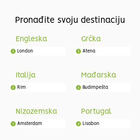
Pronađite svoju destinaciju
Engleska
Grčka
London
Atena
1
3
Italija
Mađarska
Rim
Budimpešta
2
2
Nizozemska
Portugal
Amsterdam
Lisabon
1
4