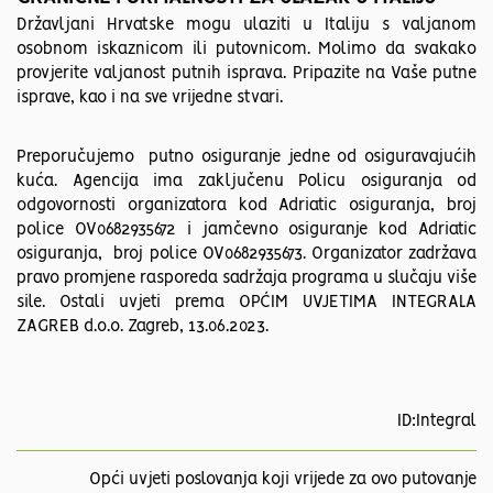
Državljani Hrvatske mogu ulaziti u Italiju s valjanom
osobnom iskaznicom ili putovnicom. Molimo da svakako
provjerite valjanost putnih isprava. Pripazite na Vaše putne
isprave, kao i na sve vrijedne stvari.
Preporučujemo putno osiguranje jedne od osiguravajućih
kuća. Agencija ima zaključenu Policu osiguranja od
odgovornosti organizatora kod Adriatic osiguranja, broj
police OV0682935672 i jamčevno osiguranje kod Adriatic
osiguranja, broj police OV0682935673. Organizator zadržava
pravo promjene rasporeda sadržaja programa u slučaju više
sile. Ostali uvjeti prema OPĆIM UVJETIMA INTEGRALA
ZAGREB d.o.o. Zagreb, 13.06.2023.
ID:Integral
Opći uvjeti poslovanja koji vrijede za ovo putovanje