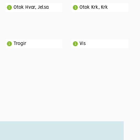
Otok Hvar, Jelsa
Otok Krk, Krk
1
1
Trogir
Vis
1
1