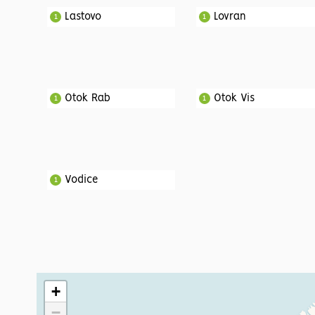
Lastovo
Lovran
1
1
Otok Rab
Otok Vis
1
1
Vodice
1
+
−