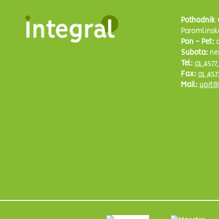
Pothodnik 
Paromlinsk
Pon - Pet:
0
Subota:
ne
Tel:
01 4577
Fax:
01 457
Mail:
upit@