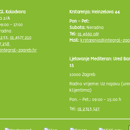
Gl. Kolodvora
Krstarenja: Heinzelova 44
a 2/A
Pon - Pet:
9:00 - 17:00
Subota:
Neradna
radna
Tel:
01 4660 067
 233
,
01 4577 210
Mail:
krstarenja@integral-zag
7 258
integral-zagreb.hr
Ljetovanje Mediteran: Ured Ba
15
10000 Zagreb
Radno vrijeme: Uz najavu (ure
klijentima)
Pon. - Pet.: 09:00 - 15:00 h
Tel:
01 2313 527