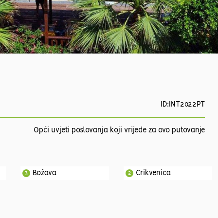
ID:INT2022PT
Opći uvjeti poslovanja koji vrijede za ovo putovanje
Božava
Crikvenica
3
2