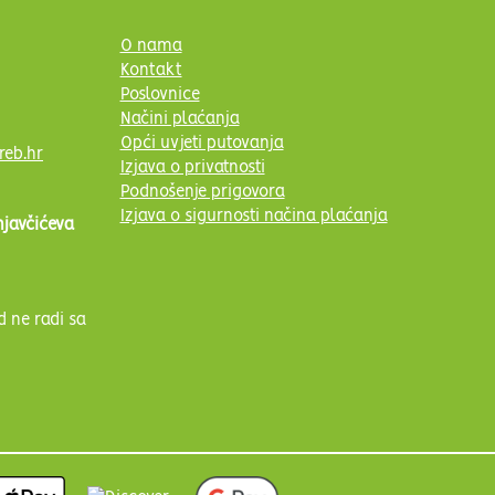
O nama
Kontakt
Poslovnice
Načini plaćanja
Opći uvjeti putovanja
reb.hr
Izjava o privatnosti
Podnošenje prigovora
Izjava o sigurnosti načina plaćanja
njavčićeva
d ne radi sa