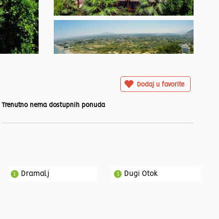
Dodaj u favorite
Trenutno nema dostupnih ponuda
Dramalj
Dugi Otok
1
1