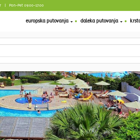
r
| Pon-Pet 09:00-17:00
europska putovanja
daleka putovanja
krst