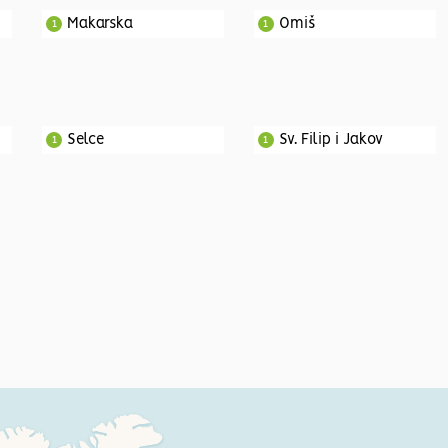
Makarska
Omiš
1
1
Selce
Sv. Filip i Jakov
1
1