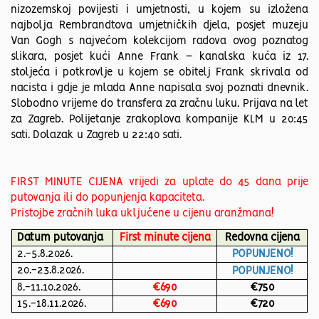
nizozemskoj povijesti i umjetnosti, u kojem su izložena
najbolja Rembrandtova umjetničkih djela, posjet muzeju
Van Gogh s najvećom kolekcijom radova ovog poznatog
slikara, posjet kući Anne Frank – kanalska kuća iz 17.
stoljeća i potkrovlje u kojem se obitelj Frank skrivala od
nacista i gdje je mlada Anne napisala svoj poznati dnevnik.
Slobodno vrijeme do transfera za zračnu luku. Prijava na let
za Zagreb. Polijetanje zrakoplova kompanije KLM u 20:45
sati. Dolazak u Zagreb u 22:40 sati.
FIRST MINUTE CIJENA vrijedi za uplate do 45 dana prije
putovanja ili do popunjenja kapaciteta.
Pristojbe zračnih luka uključene u cijenu aranžmana!
Datum putovanja
First minute cijena
Redovna cijena
2.-5.8.2026.
POPUNJENO!
20.-23.8.2026.
POPUNJENO!
8.-11.10.2026.
€690
€750
15.-18.11.2026.
€690
€720