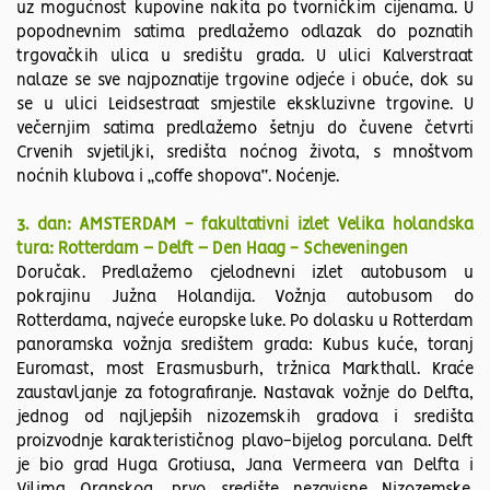
uz mogućnost kupovine nakita po tvorničkim cijenama. U
popodnevnim satima predlažemo odlazak do poznatih
trgovačkih ulica u središtu grada. U ulici Kalverstraat
nalaze se sve najpoznatije trgovine odjeće i obuće, dok su
se u ulici Leidsestraat smjestile ekskluzivne trgovine. U
večernjim satima predlažemo šetnju do čuvene četvrti
Crvenih svjetiljki, središta noćnog života, s mnoštvom
noćnih klubova i „coffe shopova“. Noćenje.
3. dan: AMSTERDAM - fakultativni izlet Velika holandska
tura: Rotterdam – Delft – Den Haag - Scheveningen
Doručak. Predlažemo cjelodnevni izlet autobusom u
pokrajinu Južna Holandija. Vožnja autobusom do
Rotterdama, najveće europske luke. Po dolasku u Rotterdam
panoramska vožnja središtem grada: Kubus kuće, toranj
Euromast, most Erasmusburh, tržnica Markthall. Kraće
zaustavljanje za fotografiranje. Nastavak vožnje do Delfta,
jednog od najljepših nizozemskih gradova i središta
proizvodnje karakterističnog plavo-bijelog porculana. Delft
je bio grad Huga Grotiusa, Jana Vermeera van Delfta i