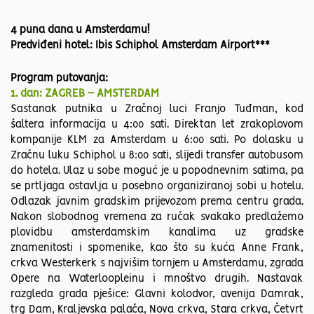
4 puna dana u Amsterdamu!
Predviđeni hotel: Ibis Schiphol Amsterdam Airport***
Program putovanja:
1. dan: ZAGREB – AMSTERDAM
Sastanak putnika u Zračnoj luci Franjo Tuđman, kod
šaltera informacija u 4:00 sati. Direktan let zrakoplovom
kompanije KLM za Amsterdam u 6:00 sati. Po dolasku u
Zračnu luku Schiphol u 8:00 sati, slijedi transfer autobusom
do hotela. Ulaz u sobe moguć je u popodnevnim satima, pa
se prtljaga ostavlja u posebno organiziranoj sobi u hotelu.
Odlazak javnim gradskim prijevozom prema centru grada.
Nakon slobodnog vremena za ručak svakako predlažemo
plovidbu amsterdamskim kanalima uz gradske
znamenitosti i spomenike, kao što su kuća Anne Frank,
crkva Westerkerk s najvišim tornjem u Amsterdamu, zgrada
Opere na Waterloopleinu i mnoštvo drugih. Nastavak
razgleda grada pješice: Glavni kolodvor, avenija Damrak,
trg Dam, Kraljevska palača, Nova crkva, Stara crkva, Četvrt