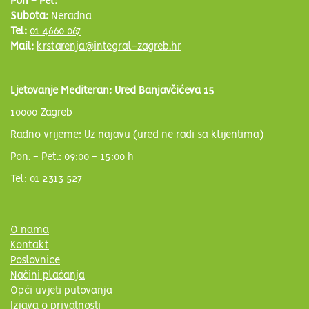
Pon - Pet:
Subota:
Neradna
Tel:
01 4660 067
Mail:
krstarenja@integral-zagreb.hr
Ljetovanje Mediteran: Ured Banjavčićeva 15
10000 Zagreb
Radno vrijeme: Uz najavu (ured ne radi sa klijentima)
Pon. - Pet.: 09:00 - 15:00 h
Tel:
01 2313 527
O nama
Kontakt
Poslovnice
Načini plaćanja
Opći uvjeti putovanja
Izjava o privatnosti