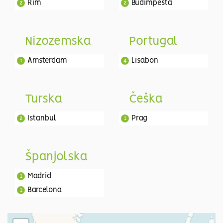
Rim
Budimpešta
2
2
Nizozemska
Portugal
Amsterdam
Lisabon
1
4
Turska
Češka
Istanbul
Prag
2
1
Španjolska
Madrid
1
Barcelona
1