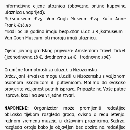
Informativne cijene ulaznica (obavezna online kupovina
ulaznica unaprijed):
Rijksmuseum €25, Van Gogh Museum €24, Kuća Anne
Frank €16,50
Mlađi od 18 godina imaju besplatan ulaz u Rijksmuseum i
Van Gogh Museum, ali moraju imati ulaznicu.
Cijena javnog gradskog prijevoza: Amsterdam Travel Ticket
(jednodnevna 18 €, dvodnevna 24 € i trodnevne 30€)
Granične formalnosti za ulazak u Nizozemsku
Državljani Hrvatske mogu ulaziti u Nizozemsku s valjanom
osobnom iskaznicom ili putovnicom. Molimo da svakako
provjerite valjanost putnih isprava. Pripazite na Vaše putne
isprave, kao i na sve vrijedne stvari.
NAPOMENE:
Organizator može promijeniti redoslijed
obilaska tijekom razgleda grada, ovisno o redu letenja,
radnom vremenu muzeja ili državnim praznicima. Sadržaj
razgleda ostaje kako je objavljen bez obzira na redoslijed