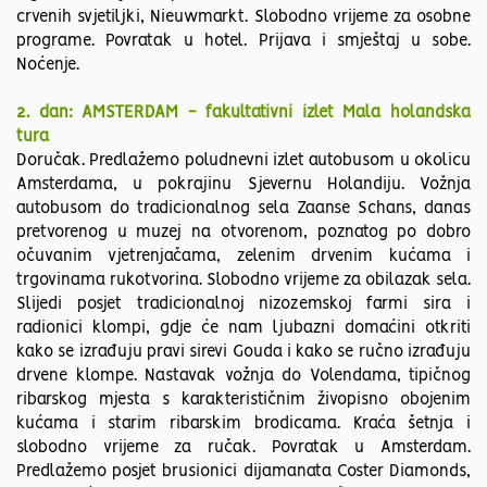
crvenih svjetiljki, Nieuwmarkt. Slobodno vrijeme za osobne
programe. Povratak u hotel. Prijava i smještaj u sobe.
Noćenje.
2. dan: AMSTERDAM - fakultativni izlet Mala holandska
tura
Doručak. Predlažemo poludnevni izlet autobusom u okolicu
Amsterdama, u pokrajinu Sjevernu Holandiju. Vožnja
autobusom do tradicionalnog sela Zaanse Schans, danas
pretvorenog u muzej na otvorenom, poznatog po dobro
očuvanim vjetrenjačama, zelenim drvenim kućama i
trgovinama rukotvorina. Slobodno vrijeme za obilazak sela.
Slijedi posjet tradicionalnoj nizozemskoj farmi sira i
radionici klompi, gdje će nam ljubazni domaćini otkriti
kako se izrađuju pravi sirevi Gouda i kako se ručno izrađuju
drvene klompe. Nastavak vožnja do Volendama, tipičnog
ribarskog mjesta s karakterističnim živopisno obojenim
kućama i starim ribarskim brodicama. Kraća šetnja i
slobodno vrijeme za ručak. Povratak u Amsterdam.
Predlažemo posjet brusionici dijamanata Coster Diamonds,