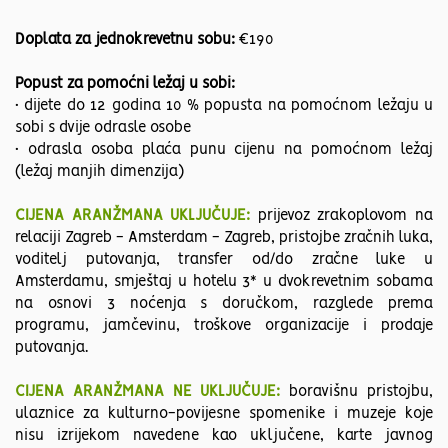
Doplata za jednokrevetnu sobu:
€190
Popust za pomoćni ležaj u sobi:
• dijete do 12 godina 10 % popusta na pomoćnom ležaju u
sobi s dvije odrasle osobe
• odrasla osoba plaća punu cijenu na pomoćnom ležaj
(ležaj manjih dimenzija)
CIJENA ARANŽMANA UKLJUČUJE:
prijevoz zrakoplovom na
relaciji Zagreb - Amsterdam - Zagreb, pristojbe zračnih luka,
voditelj putovanja, transfer od/do zračne luke u
Amsterdamu, smještaj u hotelu 3* u dvokrevetnim sobama
na osnovi 3 noćenja s doručkom, razglede prema
programu, jamčevinu, troškove organizacije i prodaje
putovanja.
CIJENA ARANŽMANA NE UKLJUČUJE:
boravišnu pristojbu,
ulaznice za kulturno-povijesne spomenike i muzeje koje
nisu izrijekom navedene kao uključene, karte javnog