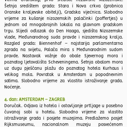
Vilima Oranskog, prvo središte nezavisne Nizozemske.
Šetnja središtem grada: Stara i Nova crkva (grobnica
Oranske kraljevske obitelji), Gradska vijećnica. Slobodno
vrijeme za kušanje nizozemskih palačinki (poffertjes) u
jednom od mnogobrojnih lokala na glavnom gradskom
trgu. Slijedi odlazak do Den Haaga, sjedišta Nizozemske
vlade, Međunarodnog suda pravde i nizozemskog kralja.
Razgled grada: Biennenhof – najstarija parlamentarna
zgrada na svijetu, Palača mira s Međunarodnim sudom
pravde. Nastavak vožnje do obale Sjevernog mora i
poznatog ljetovališta Scheveningena. Šetnja obalom mora
uz dugu pješčanu plažu do poznatog hotela Kurhaus i
velikog mola. Povratak u Amsterdam u popodnevnim
satima. Slobodno vrijeme za vlastito istraživanje grada.
Noćenje.
4. dan: AMSTERDAM – ZAGREB
Doručak. Odjava iz hotela i ostavljanje prtljage u posebno
čuvanoj sobi u hotelu. Slobodno vrijeme za vlastito
istraživanje grada i posjete muzejima. Predlažemo posjet
Rijksmuseumu, nacionalnom muzeju posvećenom