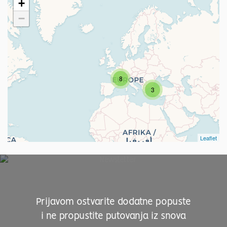
+
−
8
3
Leaflet
Prijavom ostvarite dodatne popuste
i ne propustite putovanja iz snova