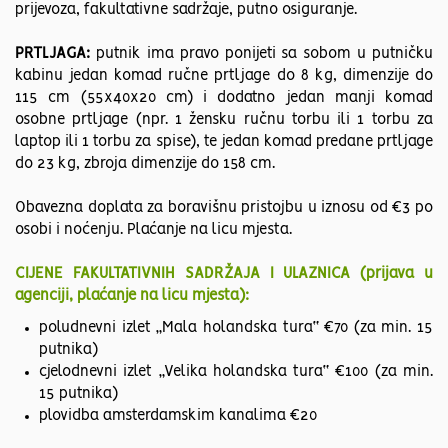
prijevoza, fakultativne sadržaje, putno osiguranje.
PRTLJAGA:
putnik ima pravo ponijeti sa sobom u putničku
kabinu jedan komad ručne prtljage do 8 kg, dimenzije do
115 cm (55x40x20 cm) i dodatno jedan manji komad
osobne prtljage (npr. 1 žensku ručnu torbu ili 1 torbu za
laptop ili 1 torbu za spise), te jedan komad predane prtljage
do 23 kg, zbroja dimenzije do 158 cm.
Obavezna doplata za boravišnu pristojbu u iznosu od €3 po
osobi i noćenju. Plaćanje na licu mjesta.
CIJENE FAKULTATIVNIH SADRŽAJA I ULAZNICA (prijava u
agenciji, plaćanje na licu mjesta):
poludnevni izlet „Mala holandska tura“ €70 (za min. 15
putnika)
cjelodnevni izlet „Velika holandska tura“ €100 (za min.
15 putnika)
plovidba amsterdamskim kanalima €20