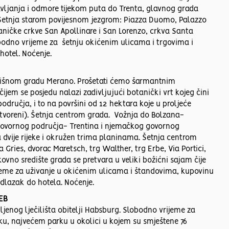
tavljanja i odmore tijekom puta do Trenta, glavnog grada
e. Šetnja starom povijesnom jezgrom: Piazza Duomo, Palazzo
aničke crkve San Apollinare i San Lorenzo, crkva Santa
obodno vrijeme za šetnju okićenim ulicama i trgovima i
hotel. Noćenje.
lišnom gradu Merano. Prošetati ćemo šarmantnim
em se posjedu nalazi zadivljujući botanički vrt kojeg čini
dručja, i to na površini od 12 hektara koje u proljeće
 zatvoreni). Šetnja centrom grada. Vožnja do Bolzana-
govornog područja- Trentina i njemačkog govornog
a dvije rijeke i okružen trima planinama. Šetnja centrom
Gries, dvorac Maretsch, trg Walther, trg Erbe, Via Portici,
ekovno središte grada se pretvara u veliki božićni sajam čije
rijeme za uživanje u okićenim ulicama i štandovima, kupovinu
Odlazak do hotela. Noćenje.
REB
jenog lječilišta obitelji Habsburg. Slobodno vrijeme za
, najvećem parku u okolici u kojem su smještene 76