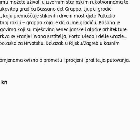
a sajmu možete uživati u izvornim starinskim rukotvorinama te
ikovitog gradića Bassano del Grappa, ljupki gradić
koju premoščuje slikovitii drveni most djelo Palladia
etnoj rakiji – grappa koja je dala ime gradiću, Basano je
govima koji su mješavina venecijanske i alpske arhitekture:
kva sv Franje i Ivana Krstitelja, Porta Dieda I delle Grazie...
polaska za Hrvatsku. Dolazak u Rijeku/Zagreb u kasnim
omjenama ovisno o prometu i procjeni pratitelja putovanja.
 kn