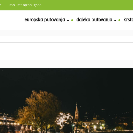
r
| Pon-Pet 09:00-17:00
europska putovanja
daleka putovanja
krst