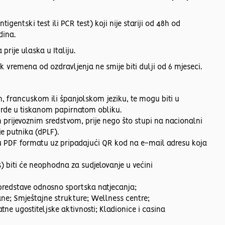
gentski test ili PCR test) koji nije stariji od 48h od
dina.
prije ulaska u Italiju.
 vremena od ozdravljenja ne smije biti dulji od 6 mjeseci.
, francuskom ili španjolskom jeziku, te mogu biti u
vrde u tiskanom papirnatom obliku.
jim prijevoznim sredstvom, prije nego što stupi na nacionalni
je putnika (dPLF).
 u PDF formatu uz pripadajući QR kod na e-mail adresu koja
) biti će neophodna za sudjelovanje u većini
predstave odnosno sportska natjecanja;
tane; Smještajne strukture; Wellness centre;
tne ugostiteljske aktivnosti; Kladionice i casina