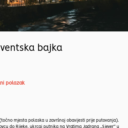
dventska bajka
ani polazak
točno mjesta polaska u završnoj obavijesti prije putovanja).
cu do Rijeke, ukrcaj putnika na Vratima Jadrana „Sjever“ u