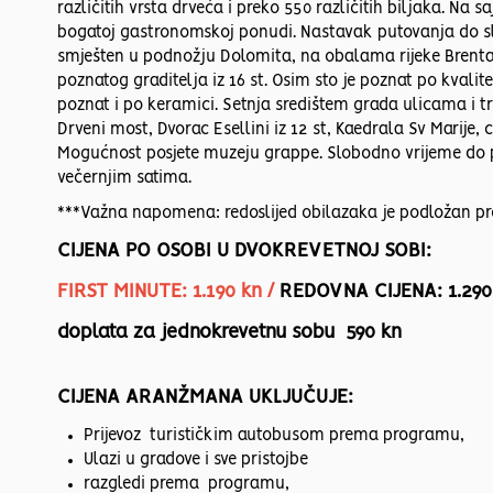
različitih vrsta drveća i preko 550 različitih biljaka. N
bogatoj gastronomskoj ponudi. Nastavak putovanja do sl
smješten u podnožju Dolomita, na obalama rijeke Brenta, 
poznatog graditelja iz 16 st. Osim sto je poznat po kvalit
poznat i po keramici. Setnja središtem grada ulicama i tr
Drveni most, Dvorac Esellini iz 12 st, Kaedrala Sv Marije, cr
Mogućnost posjete muzeju grappe. Slobodno vrijeme do 
večernjim satima.
***Važna napomena: redoslijed obilazaka je podložan pr
CIJENA PO OSOBI U DVOKREVETNOJ SOBI:
FIRST MINUTE: 1.190 kn /
REDOVNA CIJENA: 1.290
doplata za jednokrevetnu sobu 590 kn
CIJENA ARANŽMANA UKLJUČUJE:
Prijevoz turističkim autobusom prema programu,
Ulazi u gradove i sve pristojbe
razgledi prema programu,