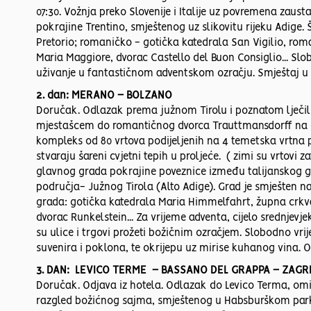
07:30. Vožnja preko Slovenije i Italije uz povremena zaus
pokrajine Trentino, smještenog uz slikovitu rijeku Adig
Pretorio; romaničko - gotička katedrala San Vigilio, rom
Maria Maggiore, dvorac Castello del Buon Consiglio... Sl
uživanje u fantastičnom adventskom ozračju. Smještaj u 
2. dan: MERANO – BOLZANO
Doručak. Odlazak prema južnom Tirolu i poznatom lječi
mjestašcem do romantičnog dvorca Trauttmansdorff na čij
kompleks od 80 vrtova podijeljenih na 4 temetska vrtna po
stvaraju šareni cvjetni tepih u proljeće. ( zimi su vrtovi
glavnog grada pokrajine poveznice između talijanskog 
područja- Južnog Tirola (Alto Adige). Grad je smješten n
grada: gotička katedrala Maria Himmelfahrt, župna crkva 
dvorac Runkelstein... Za vrijeme adventa, cijelo srednjevj
su ulice i trgovi prožeti božičnim ozračjem. Slobodno v
suvenira i poklona, te okrijepu uz mirise kuhanog vina. 
3. DAN: LEVICO TERME – BASSANO DEL GRAPPA – ZAG
Doručak. Odjava iz hotela. Odlazak do Levico Terma, omil
razgled božićnog sajma, smještenog u Habsburškom parku