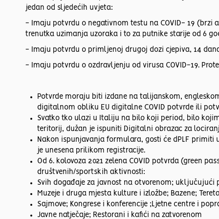
jedan od sljedećih uvjeta:
- Imaju potvrdu o negativnom testu na COVID- 19 (brzi anti
trenutka uzimanja uzoraka i to za putnike starije od 6 go
- Imaju potvrdu o primljenoj drugoj dozi cjepiva, 14 dana 
- Imaju potvrdu o ozdravljenju od virusa COVID-19. Protek
Potvrde moraju biti izdane na talijanskom, engleskom
digitalnom obliku EU digitalne COVID potvrde ili pot
Svatko tko ulazi u Italiju na bilo koji period, bilo ko
teritorij, dužan je ispuniti Digitalni obrazac za lociran
Nakon ispunjavanja formulara, gosti će dPLF primiti
je unesena prilikom registracije.
Od 6. kolovoza 2021 zelena COVID potvrda (green pass
društvenih/sportskih aktivnosti:
Svih događaje za javnost na otvorenom; uključujući 
Muzeje i druga mjesta kulture i izložbe; Bazene; Tere
Sajmove; Kongrese i konferencije ;Ljetne centre i popra
Javne natječaje; Restorani i kafići na zatvorenom