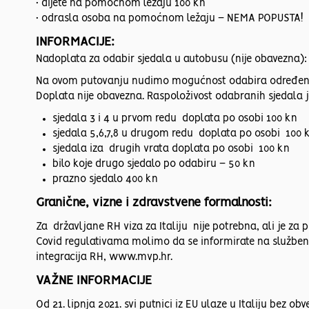
• dijete na pomoćnom ležaju 100 kn
• odrasla osoba na pomoćnom ležaju – NEMA POPUSTA!
INFORMACIJE:
Nadoplata za odabir sjedala u autobusu (nije obavezna):
Na ovom putovanju nudimo mogućnost odabira određenih 
Doplata nije obavezna. Raspoloživost odabranih sjedala je
sjedala 3 i 4 u prvom redu doplata po osobi 100 kn
sjedala 5,6,7,8 u drugom redu doplata po osobi 100 
sjedala iza drugih vrata doplata po osobi 100 kn
bilo koje drugo sjedalo po odabiru – 50 kn
prazno sjedalo 400 kn
Granične, vizne i zdravstvene formalnosti:
Za državljane RH viza za Italiju nije potrebna, ali je za
Covid regulativama molimo da se informirate na službenoj
integracija RH, www.mvp.hr.
VAŽNE INFORMACIJE
Od 21. lipnja 2021. svi putnici iz EU ulaze u Italiju bez