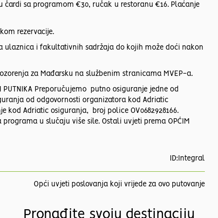
 čardi sa programom €30, ručak u restoranu €16. Plaćanje
ikom rezervacije.
a ulaznica i fakultativnih sadržaja do kojih može doći nakon
pozorenja za Mađarsku na službenim stranicama MVEP-a.
PUTNIKA Preporučujemo putno osiguranje jedne od
guranja od odgovornosti organizatora kod Adriatic
je kod Adriatic osiguranja, broj police OV0682928166.
programa u slučaju više sile. Ostali uvjeti prema OPĆIM
ID:Integral
Opći uvjeti poslovanja koji vrijede za ovo putovanje
Pronađite svoju destinaciju