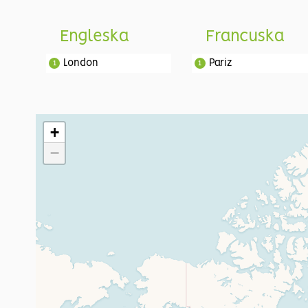
Engleska
Francuska
London
Pariz
1
1
+
−