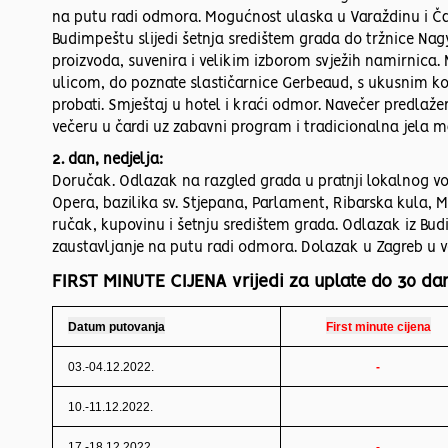
na putu radi odmora. Mogućnost ulaska u Varaždinu i Ča
Budimpeštu slijedi šetnja središtem grada do tržnice Na
proizvoda, suvenira i velikim izborom svježih namirnica
ulicom, do poznate slastičarnice Gerbeaud, s ukusnim k
probati. Smještaj u hotel i kraći odmor. Navečer predl
večeru u čardi uz zabavni program i tradicionalna jela m
2. dan, nedjelja:
Doručak. Odlazak na razgled grada u pratnji lokalnog vo
Opera, bazilika sv. Stjepana, Parlament, Ribarska kula, 
ručak, kupovinu i šetnju središtem grada. Odlazak iz B
zaustavljanje na putu radi odmora. Dolazak u Zagreb u v
FIRST MINUTE CIJENA vrijedi za uplate do 30 dan
Datum putovanja
First minute cijena
03.-04.12.2022.
-
10.-11.12.2022.
17.-18.12.2022.
-