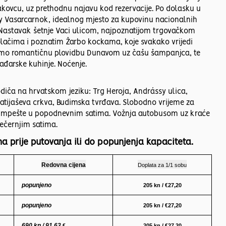
kovcu, uz prethodnu najavu kod rezervacije. Po dolasku u
gy Vasarcarnok, idealnog mjesto za kupovinu nacionalnih
. Nastavak šetnje Vaci ulicom, najpoznatijom trgovačkom
olačima i poznatim Žarbo kockama, koje svakako vrijedi
ažemo romantičnu plovidbu Dunavom uz čašu šampanjca, te
ađarske kuhinje. Noćenje.
diča na hrvatskom jeziku: Trg Heroja, Andrássy ulica,
Matijaševa crkva, Budimska tvrđava. Slobodno vrijeme za
udimpešte u popodnevnim satima. Vožnja autobusom uz kraće
ečernjim satima.
a prije putovanja ili do popunjenja kapaciteta.
Redovna cijena
Doplata za 1/1 sobu
popunjeno
205 kn / €27,20
popunjeno
205 kn / €27,20
690 kn / 91,63
€
205 kn / €27,20