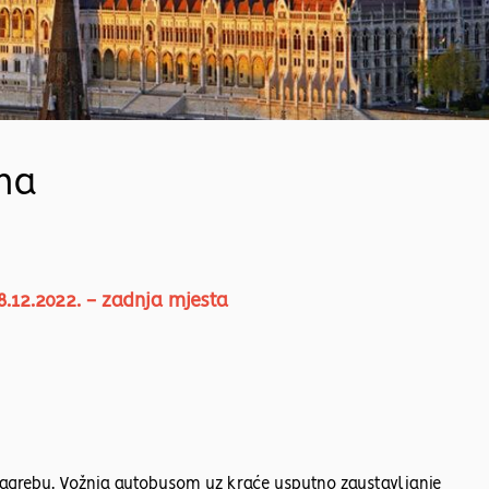
ana
18.12.2022. - zadnja mjesta
Zagrebu. Vožnja autobusom uz kraće usputno zaustavljanje