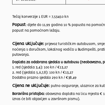
Tečaj konverzije 1 EUR = 7,53450 kn
Popust
: dijete do 11,99 godina 10 % popusta na pomoćn
popust na pomoćnom ležaju.
Cijena uključuje:
prijevoz turističkim autobusom, smje
noćenja s doručkom, lokalnog vodiča u Budimpešti, prat
putovanja.
Doplata za odabrana sjedala u autobusu (neobavezno, pla
1. red (sjedala 3,4): 100 kn / €13,27
2. red (sjedala 5,6,7,8): 100 kn / €13,27
Dodatno prazno sjedalo 290 kn / €38,49
Cijena ne uključuje:
putno osiguranje, ulaznice za ku
Boravišna pristojba:
obavezna doplata na licu mjesta € 1-
iznos će biti objavljen u završnom pismu).