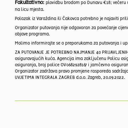
Fakultativno:
plovidbu brodom po Dunavu €18; večeru u
na licu mjesta.
Polazak iz Varaždina ili Čakovca potrebno je najaviti pril
Organizator putovanja nije odgovoran za povećanje cijen
objave programa.
Molimo informirajte se o preporukama za putovanja i u
ZA PUTOVANJE JE POTREBNO NAJMANJE 40 PRIJAVLJENIH 
osiguravajućih kuća. Agencija ima zaključenu Policu osi
osiguranja, broj police OV0682928167 i jamčevno osiguran
Organizator zadržava pravo promjene rasporeda sadržaja 
UVJETIMA INTEGRALA ZAGREB d.o.o. Zagreb, 20.09.2022.