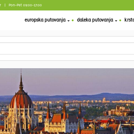
r
| Pon-Pet 09:00-17:00
europska putovanja
daleka putovanja
krst